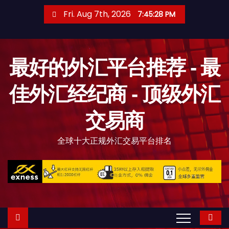
S
Fri. Aug 7th, 2026
7:45:29 PM
k
i
p
最好的外汇平台推荐 - 最
t
o
佳外汇经纪商 - 顶级外汇
c
o
交易商
n
t
全球十大正规外汇交易平台排名
e
n
t