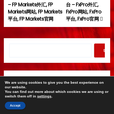
– FP Markets外汇, FP
台 – FxPro外汇,
o
Markets网站, FP Markets
FxPro网站, FxPro
平台, FP Markets官网
平台, FxPro官网
s
t
n
S
Searc
a
e
a
v
r
c
i
h
g
We are using cookies to give you the best experience on
全球知名经纪商
our website.
You can find out more about which cookies we are using or
a
switch them off in
settings
.
t
Accept