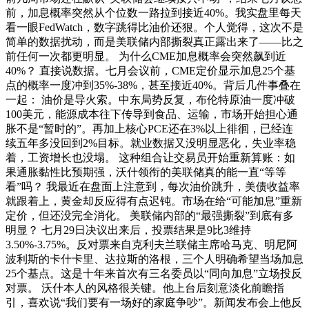
前，加息概率突然从个位数一路拉到接近40%。我实盘里每天
看一眼FedWatch，数字跳得比油价还狠。个人觉得，这次不是
简单的数据扰动，而是美联储内部撕裂真正露出来了——比之
前任何一次都更明显。 为什么CME加息概率会突然飙到近
40%？ 直接说数据。七月会议前，CME定价显示加息25个基
点的概率一度冲到35%-38%，甚至接近40%。背后几件事叠在
一起： 油价是导火索。中东局势反复，布伦特原油一度冲破
100美元，能源成本往下传导到食品、运输，市场开始担心通
胀不是“暂时的”。再加上核心PCE还在3%以上徘徊，已经连
续五年多没回到2%目标。就业数据又没明显恶化，失业率稳
着，工资增长也没塌。 这种组合让交易员开始重新算账：如
果通胀黏性比预期强，沃什领衔的美联储真的能一直“等等
看”吗？ 我最近在盘面上注意到，每次油价跳升，美债收益率
就跟着上，黄金却反应得有点迟钝。市场在给“可能加息”重新
定价，但还没完全消化。 美联储内部的“最强撕裂”到底有多
明显？ 七月29日决议出来后，投票结果是9比3维持
3.50%-3.75%。反对票来自克利夫兰联储主席哈马克、明尼阿
波利斯的卡什卡里、达拉斯的洛根，三个人明确希望当场加息
25个基点。这是十年来首次有三名委员以“同向加息”立场投反
对票。 沃什本人的风格很关键。他上台后刻意淡化前瞻指
引，喜欢说“我们要有一场好的家庭争吵”。新闻发布会上他反