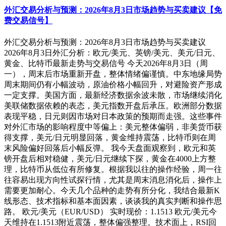
外汇交易分析与预测：2026年8月3日市场趋势与买卖建议【免
费交易信号】
外汇交易分析与预测：2026年8月3日市场趋势与买卖建议
2026年8月3日外汇分析：欧元/美元、英镑/美元、美元/日元、
黄金、比特币最新走势与交易信号 今天2026年8月3日（周
一），周末后市场重新开盘，整体情绪偏谨慎。中东地缘局势
周末期间仍有小幅波动，原油价格小幅回升，对避险资产形成
一定支撑。美国方面，最新经济数据余波未散，市场继续消化
美联储数据依赖的表态，美元指数开盘后承压。欧洲部分数据
表现平稳，日元则因市场对日本政策的预期而走强。这些事件
对外汇市场的影响程度中等偏上：美元整体偏弱，非美货币获
得支撑，美元/日元明显回落，黄金维持震荡，比特币则在周
末风险偏好回落后小幅反弹。 我今天盘面观察到，欧元和英
镑开盘后相对稳健，美元/日元继续下探，黄金在4000上方整
理，比特币从低位有所修复。根据我以往的操作经验，周一往
往容易出现方向性试探行情，尤其是周末消息消化后，操作上
需要更加耐心。今天几个品种的走势有所分化，我结合最新K
线形态、技术指标和基本面因素，谈谈我的真实判断和操作思
路。 欧元/美元（EUR/USD） 实时现价：1.1513 欧元/美元今
天维持在1.1513附近震荡，整体偏强整理。技术面上，RSI回