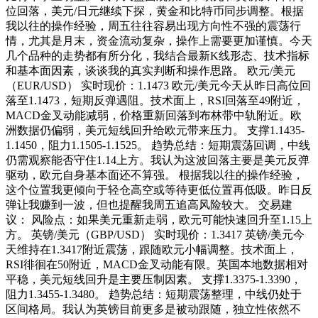
位回落，美元/日元继续下探，黄金和比特币同步调整。根据
我以往的操作经验，周五往往容易出现方向性不强的震荡行
情，尤其是月末，资金流动复杂，操作上需要更加谨慎。今天
几个品种的走势都有所分化，我结合最新K线形态、技术指标
和基本面因素，谈谈我的真实判断和操作思路。 欧元/美元
（EUR/USD） 实时现价：1.1473 欧元/美元今天从昨日高位回
落至1.1473，短期反弹遇阻。技术面上，RSI回落至49附近，
MACD金叉动能减弱，价格重新回落到布林带中轨附近。欧
洲数据仍偏弱，美元短线回升给欧元带来压力。 支撑1.1435-
1.1450，阻力1.1505-1.1525。 趋势总结：短期震荡回调，中线
仍需观察能否守住1.14上方。我认为这波回落主要是美元反弹
驱动，欧元自身基本面还不算强。 根据我以往的操作经验，
这个位置我更倾向于轻仓高空或等待更低位置再低吸。昨日反
弹让我赚到一波，但也提醒我周五追高风险较大。 交易建
议： 风险点：如果美元重新走弱，欧元可能快速回升至1.15上
方。 英镑/美元（GBP/USD） 实时现价：1.3417 英镑/美元今
天维持在1.3417附近震荡，跟随欧元小幅调整。技术面上，
RSI徘徊在50附近，MACD金叉动能有限。英国本地数据相对
平稳，美元短线回升是主要压制因素。 支撑1.3375-1.3390，
阻力1.3455-1.3480。 趋势总结：短期震荡整理，中线仍处于
区间格局。我认为英镑目前更多是被动跟随，独立性依然不