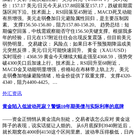
价：157.17 美元/日元今天从157.88回落至157.17，跌破前期震
荡区间下沿。技术面上，RSI回落至45附近，MACD死叉动能
有所增强。美元走弱叠加日元避险属性回归，是主要压制因
素。 支撑156.50-156.80，阻力157.80-158.20。 趋势总结：短
期偏空回落，中线需观察能否守住156.50关键支撑。根据我多
年的经验，日元在157附近往往会出现反复震荡，但目前美元
弱势明显。 交易建议： 风险点：如果日本干预预期降温或美
元突然反弹，美元/日元可能快速回升。 黄金（XAU/USD）
实时现价：4368.59 黄金今天继续大幅走强至4368.59，强势突
破4300关口后加速上行。技术面上，RSI回升至68附近，
MACD金叉动能明显增强，价格站在布林带上轨上方。美元
走弱叠加地缘避险情绪，给金价提供了双重支撑。 支撑4320-
4340，阻力4400-4425。…
外汇资讯
黄金陷入低波动死寂？警惕10年期美债与实际利率的底牌
——资金正悄悄从黄金流向别处，交易者该怎么应对 黄金这
阵子的表现，说实话挺让人烦的。 从6月底探到3940附近后，
就长期窝在4000到4150这个区间里磨。波动率压得极低，日内