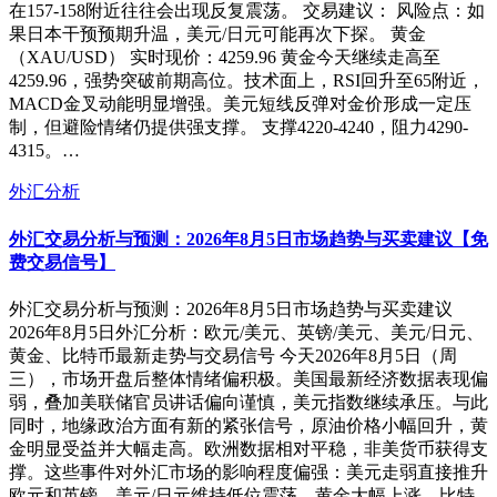
在157-158附近往往会出现反复震荡。 交易建议： 风险点：如
果日本干预预期升温，美元/日元可能再次下探。 黄金
（XAU/USD） 实时现价：4259.96 黄金今天继续走高至
4259.96，强势突破前期高位。技术面上，RSI回升至65附近，
MACD金叉动能明显增强。美元短线反弹对金价形成一定压
制，但避险情绪仍提供强支撑。 支撑4220-4240，阻力4290-
4315。…
外汇分析
外汇交易分析与预测：2026年8月5日市场趋势与买卖建议【免
费交易信号】
外汇交易分析与预测：2026年8月5日市场趋势与买卖建议
2026年8月5日外汇分析：欧元/美元、英镑/美元、美元/日元、
黄金、比特币最新走势与交易信号 今天2026年8月5日（周
三），市场开盘后整体情绪偏积极。美国最新经济数据表现偏
弱，叠加美联储官员讲话偏向谨慎，美元指数继续承压。与此
同时，地缘政治方面有新的紧张信号，原油价格小幅回升，黄
金明显受益并大幅走高。欧洲数据相对平稳，非美货币获得支
撑。这些事件对外汇市场的影响程度偏强：美元走弱直接推升
欧元和英镑，美元/日元维持低位震荡，黄金大幅上涨，比特