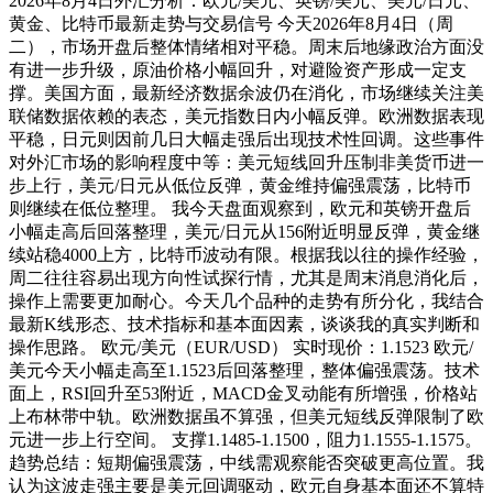
2026年8月4日外汇分析：欧元/美元、英镑/美元、美元/日元、
黄金、比特币最新走势与交易信号 今天2026年8月4日（周
二），市场开盘后整体情绪相对平稳。周末后地缘政治方面没
有进一步升级，原油价格小幅回升，对避险资产形成一定支
撑。美国方面，最新经济数据余波仍在消化，市场继续关注美
联储数据依赖的表态，美元指数日内小幅反弹。欧洲数据表现
平稳，日元则因前几日大幅走强后出现技术性回调。这些事件
对外汇市场的影响程度中等：美元短线回升压制非美货币进一
步上行，美元/日元从低位反弹，黄金维持偏强震荡，比特币
则继续在低位整理。 我今天盘面观察到，欧元和英镑开盘后
小幅走高后回落整理，美元/日元从156附近明显反弹，黄金继
续站稳4000上方，比特币波动有限。根据我以往的操作经验，
周二往往容易出现方向性试探行情，尤其是周末消息消化后，
操作上需要更加耐心。今天几个品种的走势有所分化，我结合
最新K线形态、技术指标和基本面因素，谈谈我的真实判断和
操作思路。 欧元/美元（EUR/USD） 实时现价：1.1523 欧元/
美元今天小幅走高至1.1523后回落整理，整体偏强震荡。技术
面上，RSI回升至53附近，MACD金叉动能有所增强，价格站
上布林带中轨。欧洲数据虽不算强，但美元短线反弹限制了欧
元进一步上行空间。 支撑1.1485-1.1500，阻力1.1555-1.1575。
趋势总结：短期偏强震荡，中线需观察能否突破更高位置。我
认为这波走强主要是美元回调驱动，欧元自身基本面还不算特