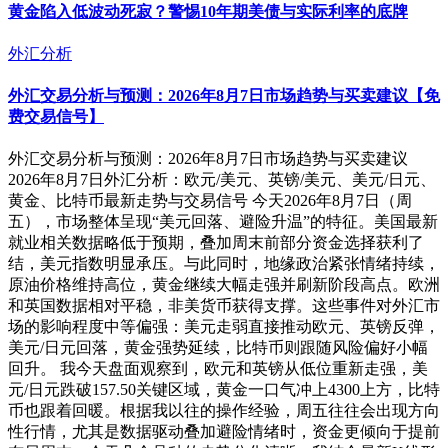
黄金陷入低波动死寂？警惕10年期美债与实际利率的底牌
外汇分析
外汇交易分析与预测：2026年8月7日市场趋势与买卖建议【免
费交易信号】
外汇交易分析与预测：2026年8月7日市场趋势与买卖建议
2026年8月7日外汇分析：欧元/美元、英镑/美元、美元/日元、
黄金、比特币最新走势与交易信号 今天2026年8月7日（周
五），市场整体呈现“美元回落、避险升温”的特征。美国最新
就业相关数据略低于预期，叠加周末前部分资金选择获利了
结，美元指数明显承压。与此同时，地缘政治紧张情绪持续，
原油价格维持高位，黄金继续大幅走强并刷新阶段高点。欧洲
和英国数据相对平稳，非美货币获得支撑。这些事件对外汇市
场的影响程度中等偏强：美元走弱直接推动欧元、英镑反弹，
美元/日元回落，黄金强势延续，比特币则跟随风险偏好小幅
回升。 我今天盘面观察到，欧元和英镑从低位重新走强，美
元/日元跌破157.50关键区域，黄金一口气冲上4300上方，比特
币也跟着回暖。根据我以往的操作经验，周五往往会出现方向
性行情，尤其是数据驱动叠加避险情绪时，资金更倾向于提前