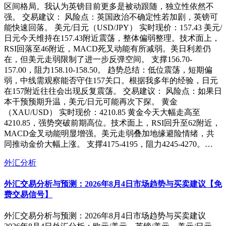
区间格局。我认为英镑目前更多是被动跟随，独立性依然不
强。 交易建议： 风险点：英国政治不确定性若加剧，英镑可
能快速回落。 美元/日元（USD/JPY） 实时现价：157.43 美元/
日元今天维持在157.43附近震荡，整体偏弱整理。技术面上，
RSI回落至46附近，MACD死叉动能有所减弱。美日利差仍
在，但美元走弱限制了进一步反弹空间。 支撑156.70-
157.00，阻力158.10-158.50。 趋势总结：低位震荡，短期偏
弱，中线需观察能否守住157关口。根据我多年的经验，日元
在157附近往往会出现反复震荡。 交易建议： 风险点：如果日
本干预预期升温，美元/日元可能再次下探。 黄金
（XAU/USD） 实时现价：4210.85 黄金今天大幅走高至
4210.85，强势突破前期高位。技术面上，RSI回升至62附近，
MACD金叉动能明显增强。美元走弱叠加地缘避险情绪，共
同推动金价大幅上涨。 支撑4175-4195，阻力4245-4270。…
外汇分析
外汇交易分析与预测：2026年8月4日市场趋势与买卖建议【免
费交易信号】
外汇交易分析与预测：2026年8月4日市场趋势与买卖建议