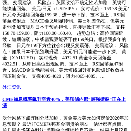
强。 交易建议： 风险点：英国政治不确定性若加剧，英镑可
能快速回落。 美元/日元（USD/JPY） 实时现价：159.38 美元/
日元今天继续回落至159.38，进一步下探。技术面上，RSI回
落至45附近，MACD金叉明显转弱。美日利差仍在，但美元
走弱叠加市场对日本干预的担忧，直接导致汇率下探。 支撑
158.70-159.00，阻力160.00-160.40。 趋势总结：高位回调延
续，短期偏弱，中线需观察能否守住159关口。根据我多年的
经验，日元在159下方往往会出现反复震荡。 交易建议： 风险
点：如果日本干预预期升温，美元/日元可能进一步下探。 黄
金（XAU/USD） 实时现价：4032.51 黄金今天回落至
4032.51，从昨日高位出现回调。技术面上，RSI回落至47附
近，MACD金叉动能减弱。美元短线回升和风险偏好收敛共
同压制金价。 支撑4005-4020，阻力4065-4085。…
外汇资讯
CME加息概率飙升至近40%，美联储内部“最强撕裂”正在上
演
沃什风格下点阵图分歧加剧，黄金美股美元如何定价2026年加
息预期？ 最近盯CME联邦基金期货的朋友，估计都有点懵。
前几周市场还在默认“美联储会继续按兵不动”，结果七月议息