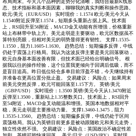
布局周末。今天几个品种的走势分化清晰，我结合最新K线形
态、技术指标和基本面因素，聊聊我的真实判断和操作思路。
欧元/美元（EUR/USD） 实时现价：1.1574 欧元/美元今天从
1.1540附近反弹至1.1574，短期多头重新占据上风。技术面
上，RSI回升至56附近，MACD金叉动能有所增强，价格重新
站上布林带中轨上方。美元走弱是主要驱动，欧元区数据虽不
算特别亮眼，但相对美元的弱势显得更有韧性。 支撑1.1535-
1.1550，阻力1.1605-1.1630。 趋势总结：短期偏多反弹，中线
仍处于震荡上行格局。我认为这波反弹主要是美元回落驱动，
欧元自身基本面改善有限，但技术面已经给出明确信号。 根
据我以往的操作经验，这个位置我更倾向于回调后低吸，而不
是盲目追高。昨日低位轻仓多单目前浮盈不错，今天继续持有
并准备在更高位置分批止盈。 交易建议： 风险点：如果周末
前美元突然反弹，欧元可能回落至1.15下方。 英镑/美元
（GBP/USD） 实时现价：1.3500 英镑/美元今天从1.3470附近
反弹至1.3500，重新站上1.35整数关口。技术面上，RSI回升
至54附近，MACD金叉动能温和增强。英国本地数据相对平
稳，美元走弱是主要推动力量。 支撑1.3460-1.3475，阻力
1.3535-1.3560。 趋势总结：短期偏多反弹，中线仍处于区间
震荡格局。我认为英镑目前更多是被动跟随欧元和美元走势，
独立性依然不强。 交易建议： 风险点：英国政治不确定性若
加剧，英镑可能快速回落。 美元/日元（USD/JPY） 实时现