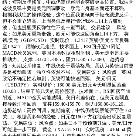
结：短期反弹修复，中线仍需观察能否突破更高位置。我认为
这波反弹主要是美元回调驱动，欧元自身基本面还不算强。
根据我以往的操作经验，这个位置我更倾向于轻仓跟进反弹，
但不会重仓追高。上周类似反弹行情让我在1.14上方赚到一
波，但也提醒我反弹往往不会一蹴而就。 交易建议： 风险
点：如果美元重新走强，欧元可能快速回落至1.14下方。 英
镑/美元（GBP/USD） 实时现价：1.3417 英镑/美元今天反弹
至1.3417，跟随欧元走强。技术面上，RSI回升至51附近，
MACD死叉减弱。英国本地数据相对平稳，美元走弱是主要
推动力。 支撑1.3370-1.3385，阻力1.3455-1.3480。 趋势总
结：短期反弹修复，中线仍处于震荡格局。我认为英镑目前更
多是被动跟随，独立性依然不强。 交易建议： 风险点：英国
政治不确定性若加剧，英镑可能快速回落。 美元/日元
（USD/JPY） 实时现价：160.08 美元/日元今天明显回落至
160.08，结束了前几天的高位整理。技术面上，RSI回落至48
附近，MACD金叉动能减弱。美日利差仍在，但美元走弱直
接导致汇率回落。 支撑159.40-159.70，阻力160.80-161.20。
趋势总结：高位回调，短期偏弱，中线仍需观察能否守住160
关口。根据我多年的经验，日元在160下方往往会出现反复震
荡。 交易建议： 风险点：如果日本干预预期升温，美元/日元
可能进一步下探。 黄金（XAU/USD） 实时现价：4104.54 黄
金今天明显回升至4104.54，从前期低位反弹。技术面上，RSI