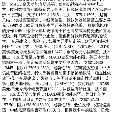
近，MACD金叉动能有所减弱，价格仍站在布林带中轨上
方。欧洲数据虽不算特别强，但美元短线反弹限制了欧元进一
步上行空间。 支撑1.1500-1.1515，阻力1.1575-1.1595。 趋势
总结：短期震荡回调，中线仍偏强。我认为这波回落主要是美
元反弹驱动，欧元自身基本面还不算特别亮眼。 根据我以往
的操作经验，这个位置我更倾向于轻仓高空或等待更低位置再
低吸。昨日高位让我部分止盈，但也提醒我周四追高风险较
大。 交易建议： 风险点：如果美元重新走弱，欧元可能快速
回升至1.16上方。 英镑/美元（GBP/USD） 实时现价：1.3470
英镑/美元今天从高位回落至1.3470，跟随欧元小幅调整。技术
面上，RSI回落至52附近，MACD金叉动能有限。英国本地数
据相对平稳，美元短线反弹是主要压制因素。 支撑1.3430-
1.3445，阻力1.3505-1.3530。 趋势总结：短期震荡整理，中线
仍处于区间格局。我认为英镑目前更多是被动跟随，独立性依
然不强。 交易建议： 风险点：英国政治不确定性若加剧，英
镑可能快速回落。 美元/日元（USD/JPY） 实时现价：157.88
美元/日元今天小幅反弹至157.88，从低位有所修复。技术面
上，RSI回升至48附近，MACD死叉动能减弱。美日利差仍
在，但前几日日元过强后出现技术性回调。 支撑157.20-
157.50，阻力158.50-158.90。 趋势总结：低位反弹，短期偏震
荡，中线需观察能否守住158关口。根据我多年的经验，日元