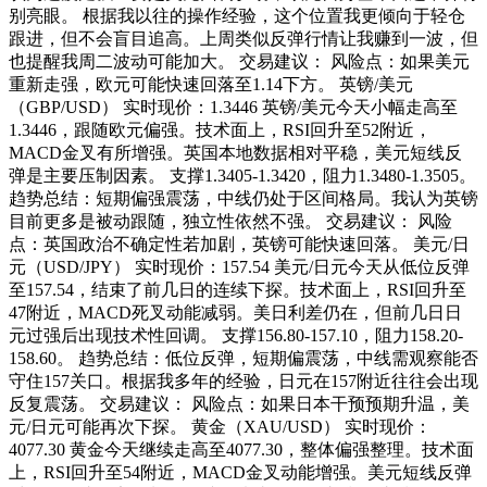
别亮眼。 根据我以往的操作经验，这个位置我更倾向于轻仓
跟进，但不会盲目追高。上周类似反弹行情让我赚到一波，但
也提醒我周二波动可能加大。 交易建议： 风险点：如果美元
重新走强，欧元可能快速回落至1.14下方。 英镑/美元
（GBP/USD） 实时现价：1.3446 英镑/美元今天小幅走高至
1.3446，跟随欧元偏强。技术面上，RSI回升至52附近，
MACD金叉有所增强。英国本地数据相对平稳，美元短线反
弹是主要压制因素。 支撑1.3405-1.3420，阻力1.3480-1.3505。
趋势总结：短期偏强震荡，中线仍处于区间格局。我认为英镑
目前更多是被动跟随，独立性依然不强。 交易建议： 风险
点：英国政治不确定性若加剧，英镑可能快速回落。 美元/日
元（USD/JPY） 实时现价：157.54 美元/日元今天从低位反弹
至157.54，结束了前几日的连续下探。技术面上，RSI回升至
47附近，MACD死叉动能减弱。美日利差仍在，但前几日日
元过强后出现技术性回调。 支撑156.80-157.10，阻力158.20-
158.60。 趋势总结：低位反弹，短期偏震荡，中线需观察能否
守住157关口。根据我多年的经验，日元在157附近往往会出现
反复震荡。 交易建议： 风险点：如果日本干预预期升温，美
元/日元可能再次下探。 黄金（XAU/USD） 实时现价：
4077.30 黄金今天继续走高至4077.30，整体偏强整理。技术面
上，RSI回升至54附近，MACD金叉动能增强。美元短线反弹