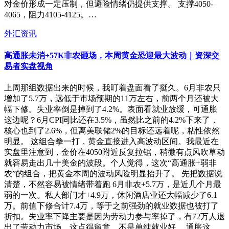
对金价形成一定压制，但避险情绪仍提供支撑。 支撑4050-
4065，阻力4105-4125。…
外汇资讯
高通胀未消+57K非农砸场，本周黄金恐迎最大波动｜资深交
易者实盘视角
上周那组数据出来的时候，我盯着盘面看了挺久。6月非农只
增加了5.7万，远低于市场预期的11万左右，前两个月还被大
幅下修。失业率倒是掉到了4.2%。表面看就业放缓，可通胀
这边呢？6月CPI同比还在3.5%，虽然比之前的4.2%下来了，
核心也到了2.6%，但离美联储2%的目标还远着呢，粘性依然
明显。 这组合拳一打，黄金直接进入高波动区间。我最近在
实盘里注意到，金价在4050附近反复拉锯，稍微有点风吹草动
就容易走出几十美金的波段。个人觉得，这次“高通胀+弱非
农”的组合，把黄金本周的波动风险明显抬升了。 先把数据说
清楚，不然容易被情绪带着跑 6月非农+5.7万，是近几个月最
弱的一次。私人部门才+4.9万，休闲酒店业还大幅减少了6.1
万。前值下修合计7.4万，等于之前强劲的就业数据也被打了
折扣。失业率下降主要是因为劳动力参与率掉了，有72万人退
出了劳动力市场，这点得留意，不是单纯就业好。 通胀这