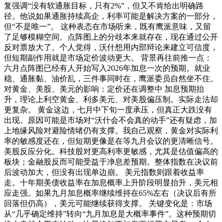
复强调“没有软通胀目标，只有2%”，但又不肯给出明确路
径。他说如果通胀持续高企，利率可能是解决方案的一部分，
但“不是唯一”。 这种表态在市场听来，既有鹰派意味，又留
了足够模糊空间。点阵图上的分歧本来就存在，现在通过公开
反对票放大了。个人觉得，沃什想用内部辩论来建立可信度，
但短期副作用就是市场定价波动更大。 背景再往前推一点：
六月点阵图已经有人开始写入2026年加息一次的预期。就业
稳、通胀黏、油价乱，三件事同时在，鹰派委员自然坐不住。
对黄金、美股、美元的影响：定价还在调整中 加息预期抬
升，理论上利空黄金、利多美元、对美股偏压制。实际走法却
更复杂。 黄金这边，七月中下旬一度承压，但真正大跌没有
出现。原因可能是市场对“沃什会不会真的动手”还有疑虑，加
上地缘风险对避险情绪仍有支撑。我自己观察，黄金对实际利
率的敏感度还在，但短期更像是在等九月会议的更清晰信号。
美股反应分化。科技股对更高利率更敏感，尤其是估值偏高的
板块；金融股反而可能受益于净息差预期。整体指数在决议前
后波动加大，但没有出现单边崩。 美元指数则跟着收益率
走。十年期美债收益率在加息概率上升阶段明显抬升，美元相
应走强。如果九月加息概率继续维持在65%左右（决议后有所
回落但仍高），美元可能继续获得支撑。 关键变化是：市场
从“几乎确定维持”转向“九月加息是大概率事件”。这种预期切