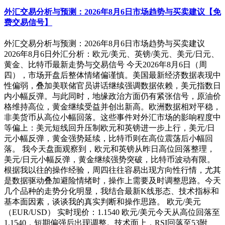
外汇交易分析与预测：2026年8月6日市场趋势与买卖建议【免
费交易信号】
外汇交易分析与预测：2026年8月6日市场趋势与买卖建议
2026年8月6日外汇分析：欧元/美元、英镑/美元、美元/日元、
黄金、比特币最新走势与交易信号 今天2026年8月6日（周
四），市场开盘后整体情绪偏谨慎。美国最新经济数据表现中
性偏弱，叠加美联储官员讲话继续强调数据依赖，美元指数日
内小幅反弹。与此同时，地缘政治方面仍有紧张信号，原油价
格维持高位，黄金继续受益并创出新高。欧洲数据相对平稳，
非美货币从高位小幅回落。这些事件对外汇市场的影响程度中
等偏上：美元短线回升压制欧元和英镑进一步上行，美元/日
元小幅反弹，黄金强势延续，比特币则在高位震荡后小幅回
落。 我今天盘面观察到，欧元和英镑从昨日高位回落整理，
美元/日元小幅反弹，黄金继续强势突破，比特币波动有限。
根据我以往的操作经验，周四往往容易出现方向性行情，尤其
是数据驱动叠加避险情绪时，操作上需要及时调整思路。今天
几个品种的走势分化明显，我结合最新K线形态、技术指标和
基本面因素，谈谈我的真实判断和操作思路。 欧元/美元
（EUR/USD） 实时现价：1.1540 欧元/美元今天从高位回落至
1.1540，短期偏强后出现调整。技术面上，RSI回落至53附