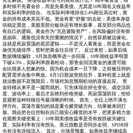
完全解脱。 美债收益率信号到底在说什么？ 高手看黄金，很
多时候不先看金价，而是先看美债。尤其是10年期名义收益率
和实际利率的组合。 当实际利率维持在2.4%附近高位时，黄
金的持有成本其实不低。资金有更“舒服”的去处：美债本身提
供稳定票息，美股里部分板块还有增长叙事，甚至部分商品也
有自己的逻辑。黄金作为“无息避险资产”，在风险偏好没有彻
底崩坏、通胀也没有失控重燃的情况下，自然容易被边缘化。
这就是死寂震荡的底层逻辑——不是没人看黄金，而是资金在
做优先级排序，暂时把黄金往后排了。 反过来想，如果后续
数据继续偏软，9月加息概率进一步回落，10年期收益率明显
下破4.5%，实际利率跟着松动，那资金回流黄金的速度可能
会比很多人想象的快。因为机会成本一旦下降，之前被压抑的
配置需求会集中释放。8月5日那波突然拉升，某种程度上就是
就业数据不及预期后，市场对加息预期松动的直接反应。 资
金转移从来不是一蹴而就的。它先体现在持仓变化、成交活跃
度、波动率上，最后才反映到价格突破。死寂震荡阶段，恰恰
是观察这种转移信号最清晰的时候。 首先，仓位上绝不满仓
押方向。震荡市最怕的就是重仓赌突破方向，结果被来回打
脸。我会把仓位控制在自己能安心睡觉的水平，把更多精力放
在观察关键变量上：10年期美债收益率是否有效跌破关键位
置、实际利率有没有拐头、美元指数是否同步走弱、SPDR持
仓有没有连续流入。 其次，分场景预案。如果收益率继续高