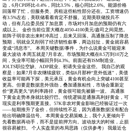
边，6月CPI环比-0.4%，同比3.5%，核心同比2.6%。能源价格
回落帮了忙，但服务类、房租这些粘性部分还在。工资增速仍
有3.5%左右，美联储看着肯定不舒服。近期美联储按兵不
动，但有几位委员投了加息票，市场对9月加息的预期仍有六
成以上。 金价当前位置大概在4050-4100美元/盎司之间晃悠。
前阵子弱非农出来时冲高过，后来又回落。高通胀压制了降息
预期，弱就业又削弱了经济韧性叙事，两边拉扯，黄金就容易
变成“消息市”。 本周关键数据/事件，为什么说黄金可能迎来
最大波动 本周五就是7月非农。市场预期大概在8.5万到10万之
间，失业率可能小幅回升到4.3%。前面还有ISM制造业、
JOLTS职位空缺、ADP就业、初请失业金这些。 我自己的观
察是：如果7月非农继续疲软，类似6月那种“意外低迷”，美债
收益率可能再下探，美元承压，黄金有机会向上突破4100甚至
更高。但要是数据意外强劲，叠加通胀粘性，市场会重新定
价“更高更久”的利率路径，黄金很可能先被砸一波。 高通胀
下黄金走势本身就比较拧巴。传统逻辑是通胀高利好黄金，可
现实是利率预期更直接。57K非农对黄金影响已经验证过一次
——短期推升了金价，但持续性不足，因为通胀数据没有配合
给出明确降温信号。 本周黄金交易策略上，我个人更倾向于
先看数据再动手，而不是提前押方向。波动放大的时候，止损
很容易被扫。 个人实盘里的布局思路（仅供参考） 我最近仓