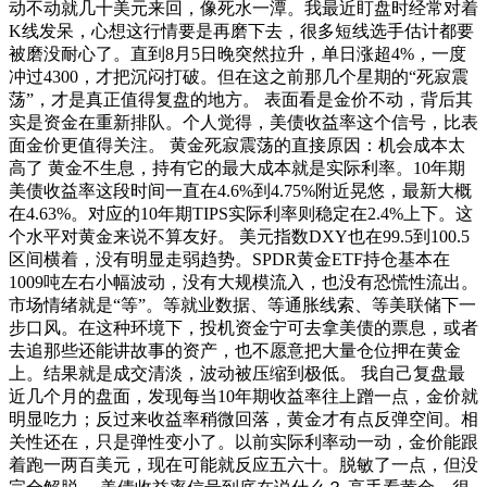
动不动就几十美元来回，像死水一潭。我最近盯盘时经常对着
K线发呆，心想这行情要是再磨下去，很多短线选手估计都要
被磨没耐心了。直到8月5日晚突然拉升，单日涨超4%，一度
冲过4300，才把沉闷打破。但在这之前那几个星期的“死寂震
荡”，才是真正值得复盘的地方。 表面看是金价不动，背后其
实是资金在重新排队。个人觉得，美债收益率这个信号，比表
面金价更值得关注。 黄金死寂震荡的直接原因：机会成本太
高了 黄金不生息，持有它的最大成本就是实际利率。10年期
美债收益率这段时间一直在4.6%到4.75%附近晃悠，最新大概
在4.63%。对应的10年期TIPS实际利率则稳定在2.4%上下。这
个水平对黄金来说不算友好。 美元指数DXY也在99.5到100.5
区间横着，没有明显走弱趋势。SPDR黄金ETF持仓基本在
1009吨左右小幅波动，没有大规模流入，也没有恐慌性流出。
市场情绪就是“等”。等就业数据、等通胀线索、等美联储下一
步口风。在这种环境下，投机资金宁可去拿美债的票息，或者
去追那些还能讲故事的资产，也不愿意把大量仓位押在黄金
上。结果就是成交清淡，波动被压缩到极低。 我自己复盘最
近几个月的盘面，发现每当10年期收益率往上蹭一点，金价就
明显吃力；反过来收益率稍微回落，黄金才有点反弹空间。相
关性还在，只是弹性变小了。以前实际利率动一动，金价能跟
着跑一两百美元，现在可能就反应五六十。脱敏了一点，但没