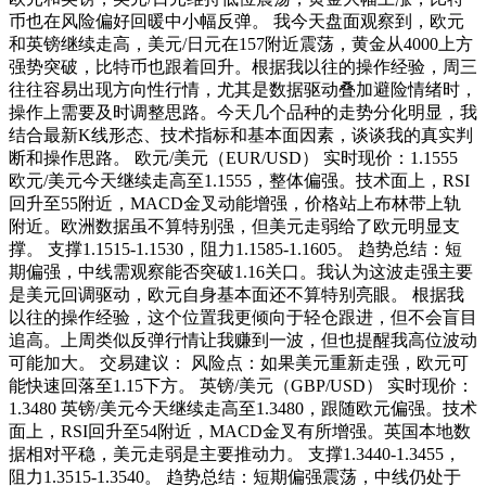
币也在风险偏好回暖中小幅反弹。 我今天盘面观察到，欧元
和英镑继续走高，美元/日元在157附近震荡，黄金从4000上方
强势突破，比特币也跟着回升。根据我以往的操作经验，周三
往往容易出现方向性行情，尤其是数据驱动叠加避险情绪时，
操作上需要及时调整思路。今天几个品种的走势分化明显，我
结合最新K线形态、技术指标和基本面因素，谈谈我的真实判
断和操作思路。 欧元/美元（EUR/USD） 实时现价：1.1555
欧元/美元今天继续走高至1.1555，整体偏强。技术面上，RSI
回升至55附近，MACD金叉动能增强，价格站上布林带上轨
附近。欧洲数据虽不算特别强，但美元走弱给了欧元明显支
撑。 支撑1.1515-1.1530，阻力1.1585-1.1605。 趋势总结：短
期偏强，中线需观察能否突破1.16关口。我认为这波走强主要
是美元回调驱动，欧元自身基本面还不算特别亮眼。 根据我
以往的操作经验，这个位置我更倾向于轻仓跟进，但不会盲目
追高。上周类似反弹行情让我赚到一波，但也提醒我高位波动
可能加大。 交易建议： 风险点：如果美元重新走强，欧元可
能快速回落至1.15下方。 英镑/美元（GBP/USD） 实时现价：
1.3480 英镑/美元今天继续走高至1.3480，跟随欧元偏强。技术
面上，RSI回升至54附近，MACD金叉有所增强。英国本地数
据相对平稳，美元走弱是主要推动力。 支撑1.3440-1.3455，
阻力1.3515-1.3540。 趋势总结：短期偏强震荡，中线仍处于