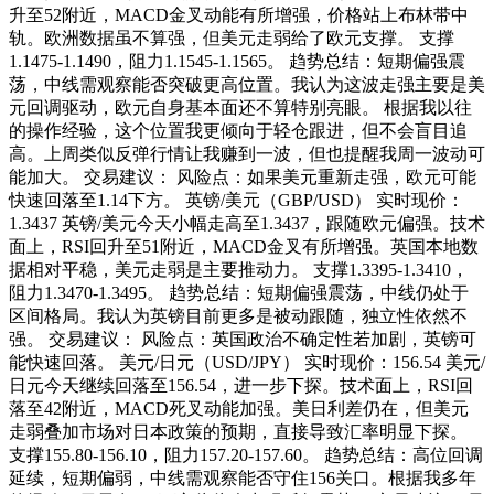
升至52附近，MACD金叉动能有所增强，价格站上布林带中
轨。欧洲数据虽不算强，但美元走弱给了欧元支撑。 支撑
1.1475-1.1490，阻力1.1545-1.1565。 趋势总结：短期偏强震
荡，中线需观察能否突破更高位置。我认为这波走强主要是美
元回调驱动，欧元自身基本面还不算特别亮眼。 根据我以往
的操作经验，这个位置我更倾向于轻仓跟进，但不会盲目追
高。上周类似反弹行情让我赚到一波，但也提醒我周一波动可
能加大。 交易建议： 风险点：如果美元重新走强，欧元可能
快速回落至1.14下方。 英镑/美元（GBP/USD） 实时现价：
1.3437 英镑/美元今天小幅走高至1.3437，跟随欧元偏强。技术
面上，RSI回升至51附近，MACD金叉有所增强。英国本地数
据相对平稳，美元走弱是主要推动力。 支撑1.3395-1.3410，
阻力1.3470-1.3495。 趋势总结：短期偏强震荡，中线仍处于
区间格局。我认为英镑目前更多是被动跟随，独立性依然不
强。 交易建议： 风险点：英国政治不确定性若加剧，英镑可
能快速回落。 美元/日元（USD/JPY） 实时现价：156.54 美元/
日元今天继续回落至156.54，进一步下探。技术面上，RSI回
落至42附近，MACD死叉动能加强。美日利差仍在，但美元
走弱叠加市场对日本政策的预期，直接导致汇率明显下探。
支撑155.80-156.10，阻力157.20-157.60。 趋势总结：高位回调
延续，短期偏弱，中线需观察能否守住156关口。根据我多年