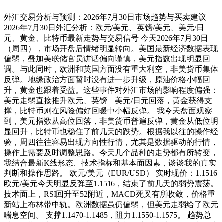
外汇交易分析与预测：2026年7月30日市场趋势与买卖建议
2026年7月30日外汇分析：欧元/美元、英镑/美元、美元/日
元、黄金、比特币最新走势与交易信号 今天2026年7月30日
（周四），市场开盘后情绪明显转向。美国最新经济数据表现
偏弱，叠加美联储官员讲话偏向谨慎，美元指数出现明显回
调。与此同时，欧洲和英国方面没有重大利空，非美货币集体
反弹。地缘政治方面暂时没有进一步升级，原油价格小幅回
升，黄金也跟着受益。这些事件对外汇市场的影响程度偏强：
美元走弱直接推升欧元、英镑，美元/日元回落，黄金获得支
撑，比特币则在风险偏好回暖中小幅反弹。 我今天盘面观察
到，美元指数从高位回落，非美货币普遍反弹，黄金从低位明
显回升，比特币也稳住了前几天的跌势。根据我以往的操作经
验，周四往往容易出现方向性行情，尤其是数据驱动的行情，
操作上需要及时调整思路。今天几个品种的走势都有所转变，
我结合最新K线形态、技术指标和基本面因素，谈谈我的真实
判断和操作思路。 欧元/美元（EUR/USD） 实时现价：1.1516
欧元/美元今天明显反弹至1.1516，结束了前几天的弱势震荡。
技术面上，RSI回升至52附近，MACD死叉有所收敛，价格重
新站上布林带中轨。欧洲数据虽仍偏弱，但美元走弱给了欧元
喘息空间。 支撑1.1470-1.1485，阻力1.1550-1.1575。 趋势总