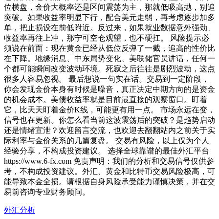
位横盘，金价大概率还是区间震荡为主，那就低吸高抛，别追
突破。如果收益率明显下行，配合美元走弱，再考虑逐步加多
单，把止损设在前低附近。反过来，如果就业数据意外强劲、
收益率再往上冲，那宁可空仓观望，也不硬扛。 风险提示必
须说在前面：现在黄金已经从低位反弹了一截，追高的性价比
在下降。地缘消息、中东局势变化、美联储官员讲话，任何一
个都可能瞬间改变波动环境。死寂之后往往是剧烈波动，这点
很多人容易忽视。 最后想说一句实在话。交易到一定阶段，
你会发现金价本身有时候是噪音，真正决定中期方向的是资金
的机会成本。美债收益率就是目前最直接的观察窗口。盯着
它，比天天盯着金价K线，可能更有用一点。 市场永远在变，
信号也在更新。你怎么看当前这波震荡后的突破？是趋势启动
还是情绪宣泄？欢迎留言交流，也欢迎去翻翻站内之前关于实
际利率与金价关系的几篇复盘。 交易有风险，以上仅为个人
经验分享，不构成投资建议。 选择全球靠谱的最佳外汇平台
https://www.6-fx.com 免责声明：我们的分析和交易信号仅供参
考，不构成投资建议。外汇、黄金和比特币交易风险极高，可
能导致本金全损。请根据自身风险承受能力谨慎决策，并在交
易前咨询专业财务顾问。
外汇分析