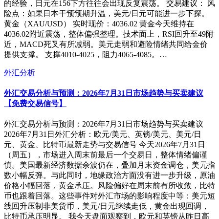
的经验，日元在156下方往往会出现反复震荡。 交易建议： 风
险点：如果日本干预预期升温，美元/日元可能进一步下探。
黄金（XAU/USD） 实时现价：4036.02 黄金今天维持在
4036.02附近震荡，整体偏强整理。技术面上，RSI回升至49附
近，MACD死叉有所减弱。美元走弱和避险情绪共同给金价
提供支撑。 支撑4010-4025，阻力4065-4085。…
外汇分析
外汇交易分析与预测：2026年7月31日市场趋势与买卖建议
【免费交易信号】
外汇交易分析与预测：2026年7月31日市场趋势与买卖建议
2026年7月31日外汇分析：欧元/美元、英镑/美元、美元/日
元、黄金、比特币最新走势与交易信号 今天2026年7月31日
（周五），市场进入周末前最后一个交易日，整体情绪偏谨
慎。美国最新经济数据余波仍在，叠加月末资金调仓，美元指
数小幅反弹。与此同时，地缘政治方面没有进一步升级，原油
价格小幅回落，黄金承压。风险偏好在周末前有所收敛，比特
币也跟着回落。这些事件对外汇市场的影响程度中等：美元短
线回升压制非美货币，美元/日元继续走低，黄金出现回调，
比特币承压明显。 我今天盘面观察到，欧元和英镑从昨日高