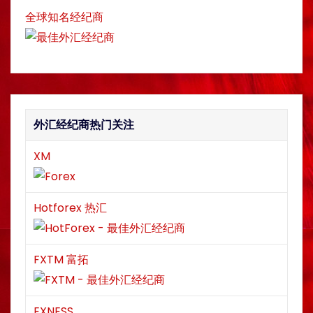
i
全球知名经纪商
g
a
t
i
外汇经纪商热门关注
o
XM
n
Hotforex 热汇
FXTM 富拓
EXNESS