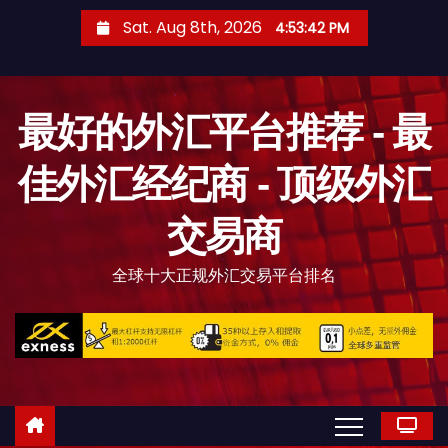
S
Sat. Aug 8th, 2026
4:53:44 PM
k
i
p
最好的外汇平台推荐 - 最
t
o
佳外汇经纪商 - 顶级外汇
c
o
交易商
n
t
全球十大正规外汇交易平台排名
e
n
t