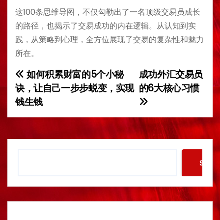
这100条思维导图，不仅勾勒出了一名顶级交易员成长
的路径，也揭示了交易成功的内在逻辑。从认知到实
践，从策略到心理，全方位展现了交易的复杂性和魅力
所在。
如何积累财富的5个小秘
成功外汇交易员
P
诀，让自己一步步蜕变，实现
的6大核心习惯
o
钱生钱
s
t
S
n
Searc
e
a
a
r
v
c
h