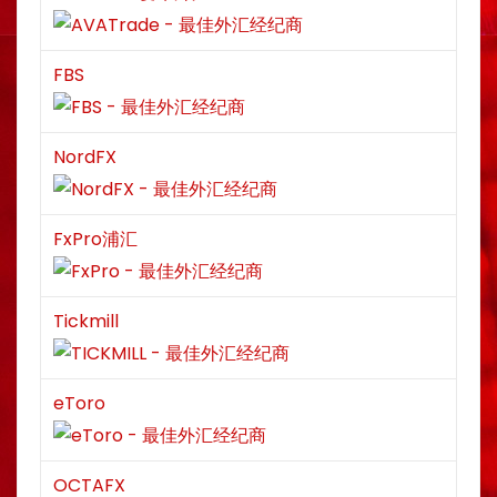
FBS
NordFX
FxPro浦汇
Tickmill
eToro
OCTAFX