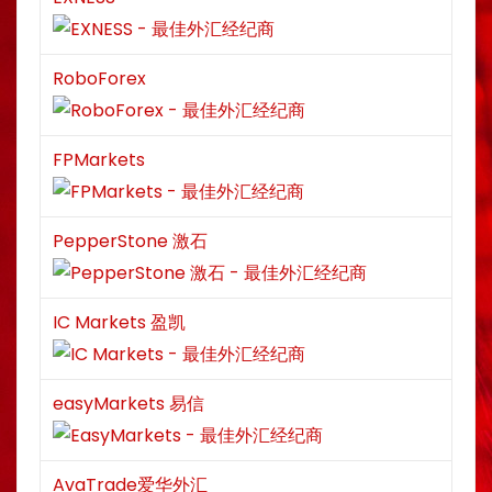
RoboForex
FPMarkets
PepperStone 激石
IC Markets 盈凯
easyMarkets 易信
AvaTrade爱华外汇