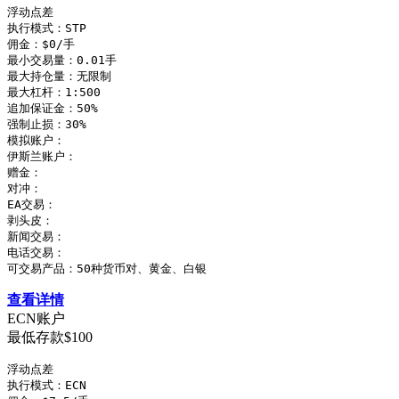
浮动点差

执行模式：STP

佣金：$0/手

最小交易量：0.01手

最大持仓量：无限制

最大杠杆：1:500

追加保证金：50%

强制止损：30%

模拟账户：

伊斯兰账户：

赠金：

对冲：

EA交易：

剥头皮：

新闻交易：

电话交易：

可交易产品：50种货币对、黄金、白银
查看详情
ECN账户
最低存款$100
浮动点差

执行模式：ECN
