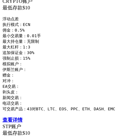
CRYPTO账户
最低存款$10
浮动点差

执行模式：ECN

佣金：0.5%

最小交易量：0.01手

最大持仓量：无限制

最大杠杆：1:3

追加保证金：30%

强制止损：15%

模拟账户：

伊斯兰账户：

赠金：

对冲：

EA交易：

剥头皮：

新闻交易：

电话交易：

可交易产品：43对BTC、LTC、EOS、PPC、ETH、DASH、EMC
查看详情
STP账户
最低存款$10