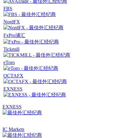
FBS
NordFX
FxPro浦汇
Tickmill
eToro
OCTAFX
EXNESS
EXNESS
IC Markets