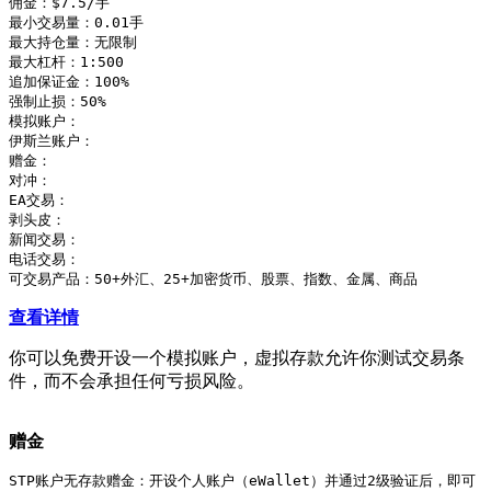
佣金：$7.5/手

最小交易量：0.01手

最大持仓量：无限制

最大杠杆：1:500

追加保证金：100%

强制止损：50%

模拟账户：

伊斯兰账户：

赠金：

对冲：

EA交易：

剥头皮：

新闻交易：

电话交易：

可交易产品：50+外汇、25+加密货币、股票、指数、金属、商品
查看详情
你可以免费开设一个模拟账户，虚拟存款允许你测试交易条
件，而不会承担任何亏损风险。
赠金
STP账户无存款赠金：开设个人账户（eWallet）并通过2级验证后，即可