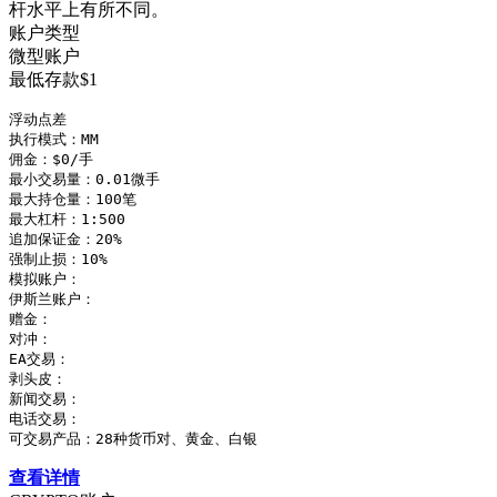
杆水平上有所不同。
账户类型
微型账户
最低存款$1
浮动点差

执行模式：MM

佣金：$0/手

最小交易量：0.01微手

最大持仓量：100笔

最大杠杆：1:500

追加保证金：20%

强制止损：10%

模拟账户：

伊斯兰账户：

赠金：

对冲：

EA交易：

剥头皮：

新闻交易：

电话交易：

可交易产品：28种货币对、黄金、白银
查看详情