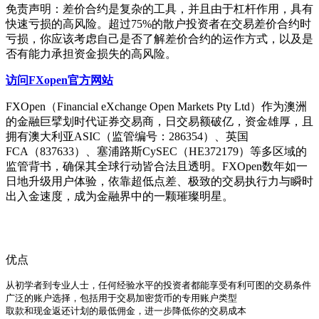
免责声明：差价合约是复杂的工具，并且由于杠杆作用，具有
快速亏损的高风险。超过75%的散户投资者在交易差价合约时
亏损，你应该考虑自己是否了解差价合约的运作方式，以及是
否有能力承担资金损失的高风险。
访问FXopen官方网站
FXOpen（Financial eXchange Open Markets Pty Ltd）作为澳洲
的金融巨擘划时代证券交易商，日交易额破亿，资金雄厚，且
拥有澳大利亚ASIC（监管编号：286354）、英国
FCA（837633）、塞浦路斯CySEC（HE372179）等多区域的
监管背书，确保其全球行动皆合法且透明。FXOpen数年如一
日地升级用户体验，依靠超低点差、极致的交易执行力与瞬时
出入金速度，成为金融界中的一颗璀璨明星。
优点
从初学者到专业人士，任何经验水平的投资者都能享受有利可图的交易条件

广泛的账户选择，包括用于交易加密货币的专用账户类型

取款和现金返还计划的最低佣金，进一步降低你的交易成本
