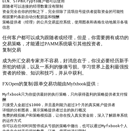
ECN、STP和Crypto账户都可以使用

跟随者可以连接的经理数量没有限制

资金完全在你的控制之下，完全排除了流氓信号提供者提取资金的可能性

根据要约条款自动分配损益和报酬

策略提供者（经理）的公共交易监控系统，使用图表和表格生动地展示各项
信息
任何客户都可以成为跟随者或经理，但是，你需要拥有成功的
交易策略，才能通过PAMM系统吸引其他投资者。
复制交易
成为外汇交易专家并不容易，好消息在于，你没必要经历新手
所犯的错误，以及一系列的惨痛亏损。学习世界上盈利最强投
资者的经验、知识和技巧，并从中获利。
FXOpen的复制/跟单交易功能由Myfxbook提供：
Myfxbook只为你提供最好的执行策略，只向获得盈利的策略提供者支付报
酬

只接受入金超过$1000，并且盈利能力超过3个月的真实账户提供者

详细的分析图表，展示策略提供者过去的执行概况

免费的模拟账户和策略模拟器，让你在投入真实资金前，深入了解跟单系统
的运作方式

你可以在任何时间暂停或从亏损的策略中撤出，也可以通过Myfxbook个人