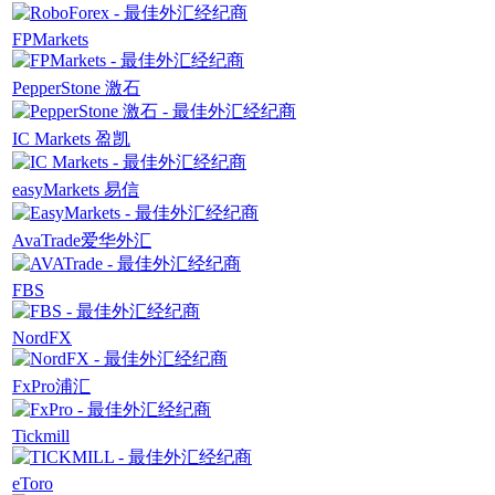
FPMarkets
PepperStone 激石
IC Markets 盈凯
easyMarkets 易信
AvaTrade爱华外汇
FBS
NordFX
FxPro浦汇
Tickmill
eToro