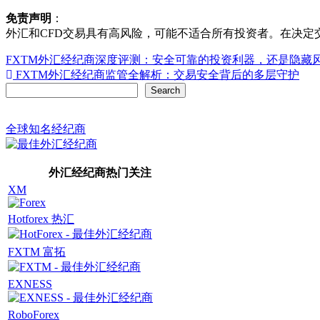
免责声明
：
外汇和CFD交易具有高风险，可能不适合所有投资者。在决
Post
FXTM外汇经纪商深度评测：安全可靠的投资利器，还是隐藏
FXTM外汇经纪商监管全解析：交易安全背后的多层守护
navigation
Search
Search
全球知名经纪商
外汇经纪商热门关注
XM
Hotforex 热汇
FXTM 富拓
EXNESS
RoboForex