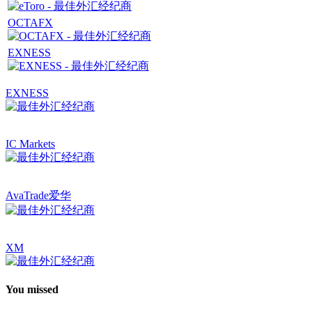
OCTAFX
EXNESS
EXNESS
IC Markets
AvaTrade爱华
XM
You missed