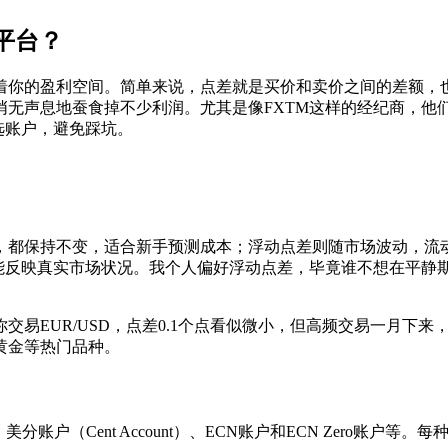
平台？
着你的盈利空间。简单来说，点差就是买价和卖价之间的差额，也
悄无声息地蚕食掉不少利润。尤其是像FXTM这样的经纪商，他
选账户，避免踩坑。
，都保持不变，适合新手预测成本；浮动点差则随市场波动，流
能反映真实市场状况。我个人偏好浮动点差，毕竟谁不想在平静期
易EUR/USD，点差0.1个点看似微小，但高频交易一月下来
黄金等热门品种。
nt）、美分账户（Cent Account）、ECN账户和ECN Ze