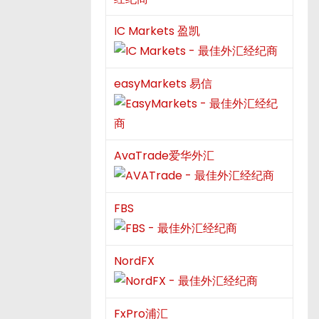
IC Markets 盈凯
easyMarkets 易信
AvaTrade爱华外汇
FBS
NordFX
FxPro浦汇