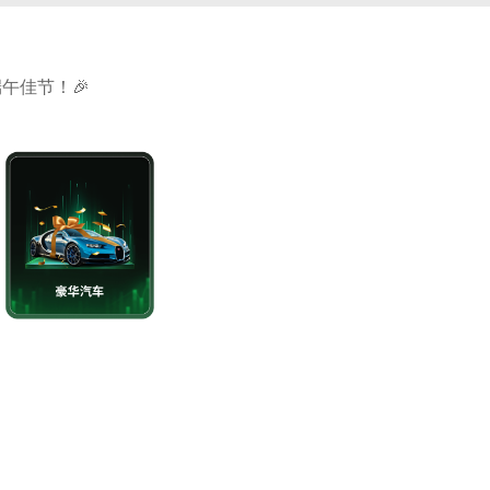
端午佳节！🎉