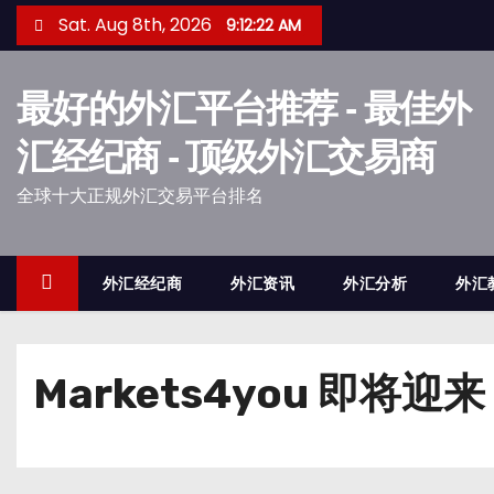
S
Sat. Aug 8th, 2026
9:12:22 AM
k
i
最好的外汇平台推荐 - 最佳外
p
t
汇经纪商 - 顶级外汇交易商
o
全球十大正规外汇交易平台排名
c
o
n
外汇经纪商
外汇资讯
外汇分析
外汇
t
e
n
Markets4you 即将迎来
t