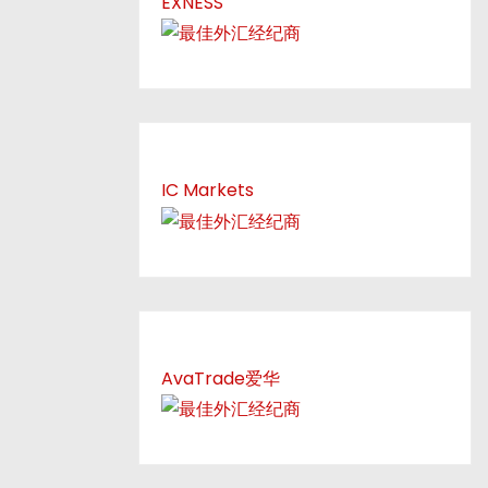
EXNESS
IC Markets
AvaTrade爱华