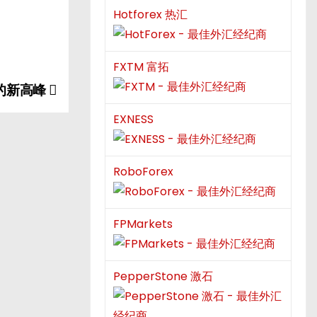
Hotforex 热汇
FXTM 富拓
的新高峰
EXNESS
RoboForex
FPMarkets
PepperStone 激石