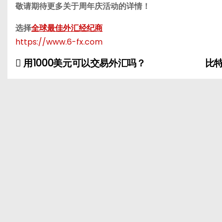
敬请期待更多关于周年庆活动的详情！
选择
全球最佳外汇经纪商
https://www.6-fx.com
用1000美元可以交易外汇吗？
比
P
o
s
t
n
a
v
i