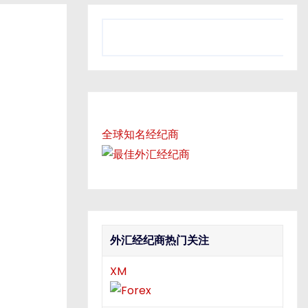
S
e
a
r
c
h
全球知名经纪商
外汇经纪商热门关注
XM