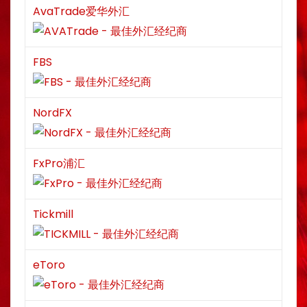
AvaTrade爱华外汇
FBS
NordFX
FxPro浦汇
Tickmill
eToro