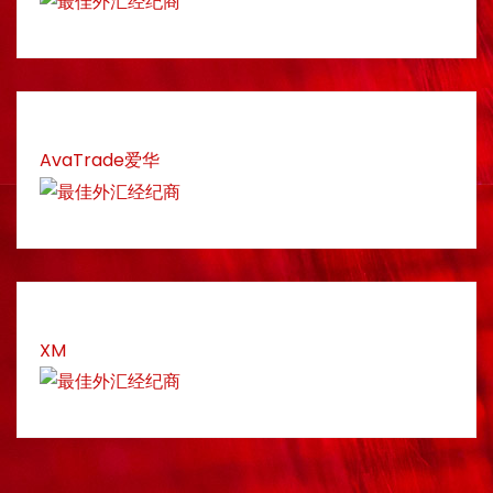
AvaTrade爱华
XM