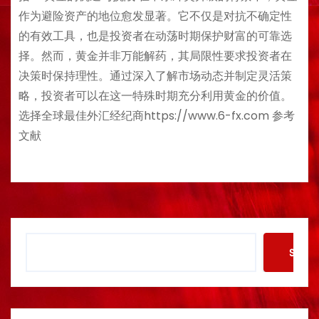
作为避险资产的地位愈发显著。它不仅是对抗不确定性
的有效工具，也是投资者在动荡时期保护财富的可靠选
择。然而，黄金并非万能解药，其局限性要求投资者在
决策时保持理性。通过深入了解市场动态并制定灵活策
略，投资者可以在这一特殊时期充分利用黄金的价值。
选择全球最佳外汇经纪商https://www.6-fx.com 参考
文献
S
Searc
e
a
r
c