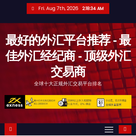
S
Fri. Aug 7th, 2026
2:18:35 AM
k
i
p
最好的外汇平台推荐 - 最
t
o
佳外汇经纪商 - 顶级外汇
c
o
交易商
n
t
全球十大正规外汇交易平台排名
e
n
t