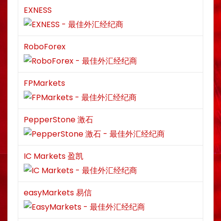
EXNESS
RoboForex
FPMarkets
PepperStone 激石
IC Markets 盈凯
easyMarkets 易信