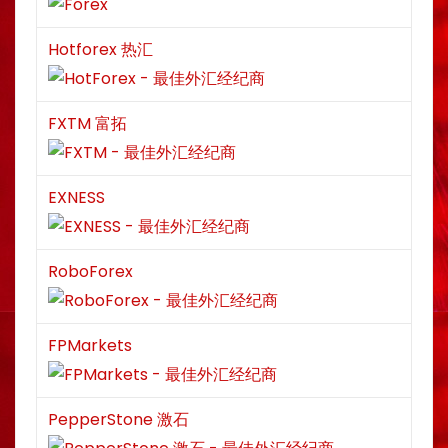
Hotforex 热汇
FXTM 富拓
EXNESS
RoboForex
FPMarkets
PepperStone 激石