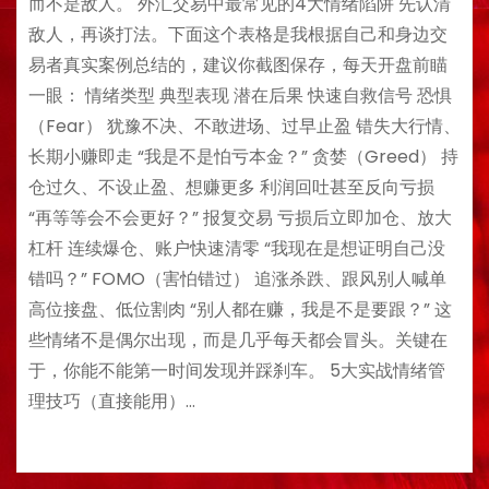
而不是敌人。 外汇交易中最常见的4大情绪陷阱 先认清
敌人，再谈打法。下面这个表格是我根据自己和身边交
易者真实案例总结的，建议你截图保存，每天开盘前瞄
一眼： 情绪类型 典型表现 潜在后果 快速自救信号 恐惧
（Fear） 犹豫不决、不敢进场、过早止盈 错失大行情、
长期小赚即走 “我是不是怕亏本金？” 贪婪（Greed） 持
仓过久、不设止盈、想赚更多 利润回吐甚至反向亏损
“再等等会不会更好？” 报复交易 亏损后立即加仓、放大
杠杆 连续爆仓、账户快速清零 “我现在是想证明自己没
错吗？” FOMO（害怕错过） 追涨杀跌、跟风别人喊单
高位接盘、低位割肉 “别人都在赚，我是不是要跟？” 这
些情绪不是偶尔出现，而是几乎每天都会冒头。关键在
于，你能不能第一时间发现并踩刹车。 5大实战情绪管
理技巧（直接能用）…