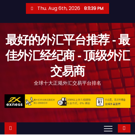
S
Thu. Aug 6th, 2026
8:11:40 PM
k
i
p
最好的外汇平台推荐 - 最
t
o
佳外汇经纪商 - 顶级外汇
c
o
交易商
n
t
全球十大正规外汇交易平台排名
e
n
t