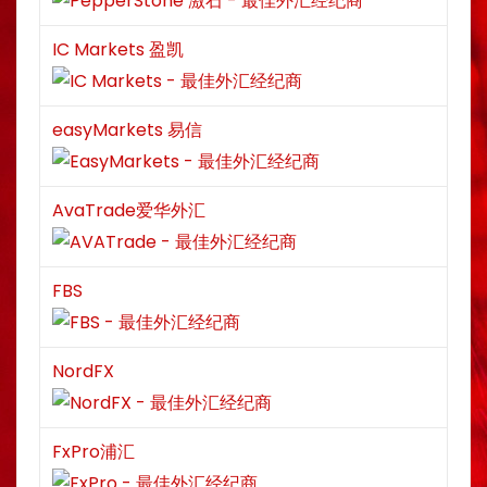
IC Markets 盈凯
easyMarkets 易信
AvaTrade爱华外汇
FBS
NordFX
FxPro浦汇