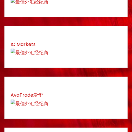
IC Markets
AvaTrade爱华