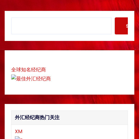
S
Searc
e
a
r
c
h
全球知名经纪商
外汇经纪商热门关注
XM