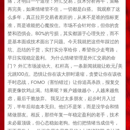
痛，才明白一个道理：外汇交易，技术分析再牛，策略
再完美，如果情绪管不住，一切都是白搭。 我观察了这
么多年，真正拉开交易者差距的，从来不是谁的指标更
准，而是谁能把心魔按住。市场不会针对你，但你的贪
婪和恐惧会。80%的亏损，其实都源于心理失控，而不
是基本面或技术面出了问题。今天我就把这些年踩过的
坑、总结的干货，实打实分享给你，希望你少走弯路，
早日实现稳定盈利。 为什么情绪管理是外汇交易的命
门？ 外汇市场波动大、杠杆高，一条新闻就能让欧元/美
元跳100点。恐惧让你在该大胆时退缩，贪婪让你在该收
手时恋战，FOMO（害怕错过）让你追高杀跌，报复交
易更像饮鸩止渴。结果呢？账户越做越小，人越来越焦
虑，最后干脆放弃。 我见过太多朋友，起步时月入过
万，半年后却血本无归。他们不是笨，而是没学会和情
绪做朋友。相反，那些年复一年稳定盈利的老手，技术
未必最顶级，但心态稳如老狗。他们把情绪当成信号，