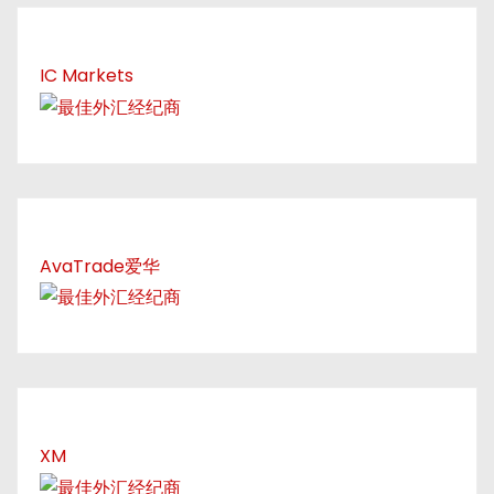
IC Markets
AvaTrade爱华
XM