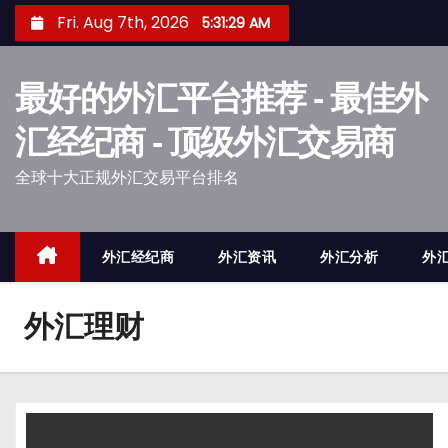
S
Fri. Aug 7th, 2026
5:31:30 AM
k
i
最好的外汇平台推荐 - 最佳外
p
t
汇经纪商 - 顶级外汇交易商
o
全球十大正规外汇交易平台排名
c
o
n
外汇经纪商
外汇资讯
外汇分析
外
t
e
n
外汇理财
t