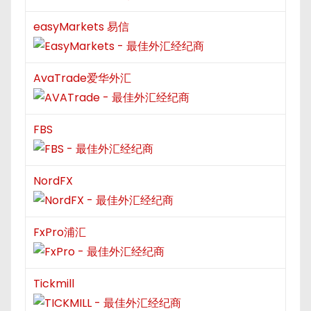
easyMarkets 易信
AvaTrade爱华外汇
FBS
NordFX
FxPro浦汇
Tickmill