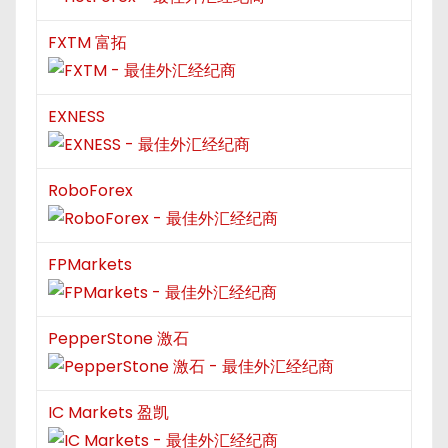
FXTM 富拓
EXNESS
RoboForex
FPMarkets
PepperStone 激石
IC Markets 盈凯