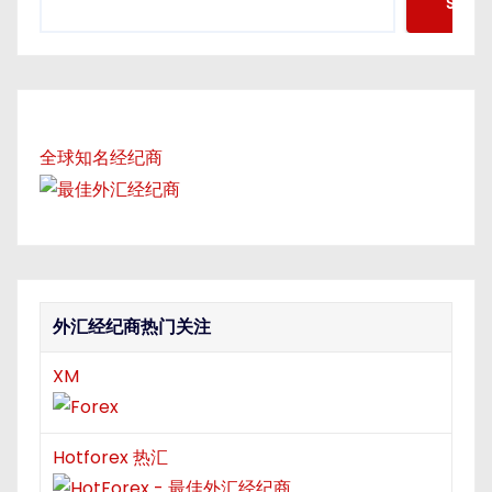
Searc
e
a
r
c
h
全球知名经纪商
外汇经纪商热门关注
XM
Hotforex 热汇