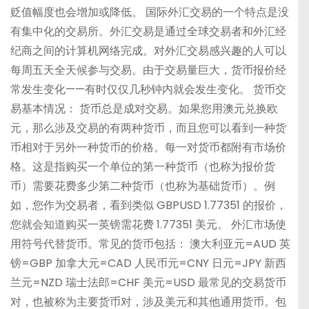
贬值幅度也会增加或降低。 国际外汇交易的一个特点是没
有集中化的交易所。外汇交易是通过全球交易者和外汇经
纪商之间的计算机网络完成。对外汇交易感兴趣的人可以
每周五天全天候参与交易。由于交易量巨大，货币报价经
常发生变化——有时仅仅几秒钟内就会发生变化。 货币交
易基本情况： 货币总是成对交易。如果您用澳元兑换欧
元，那么涉及交易的有两种货币，而且您可以看到一种货
币相对于另外一种货币的价格。每一对货币都附有市场价
格。这是指购买一个单位的第一种货币（也称为报价货
币）需要花费多少第二种货币（也称为基础货币）。例
如，您作为交易者，看到类似 GBPUSD 1.77351 的报价，
您就会知道购买一英镑需花费 1.77351 美元。 外汇市场使
用符号代替货币。常见的货币包括： 澳大利亚元=AUD 英
镑=GBP 加拿大元=CAD 人民币元=CNY 日元=JPY 新西
兰元=NZD 瑞士法郎=CHF 美元=USD 最常见的交易货币
对，也被称为主要货币对，涉及美元和其他通用货币。包