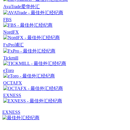
AvaTrade爱华外汇
FBS
NordFX
FxPro浦汇
Tickmill
eToro
OCTAFX
EXNESS
EXNESS