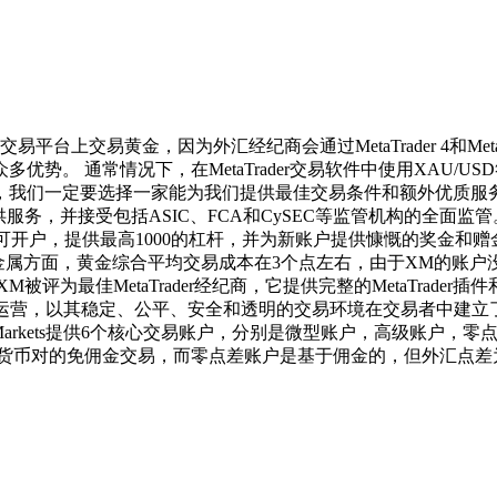
平台上交易黄金，因为外汇经纪商会通过MetaTrader 4和Me
。 通常情况下，在MetaTrader交易软件中使用XAU/U
我们一定要选择一家能为我们提供最佳交易条件和额外优质服务的
供服务，并接受包括ASIC、FCA和CySEC等监管机构的全面
可开户，提供最高1000的杠杆，并为新账户提供慷慨的奖金和赠
在贵金属方面，黄金综合平均交易成本在3个点左右，由于XM的
佳MetaTrader经纪商，它提供完整的MetaTrader插件和高级工具
开始运营，以其稳定、公平、安全和透明的交易环境在交易者中建立了
 Markets提供6个核心交易账户，分别是微型账户，高级账户，零
币对的免佣金交易，而零点差账户是基于佣金的，但外汇点差为基本