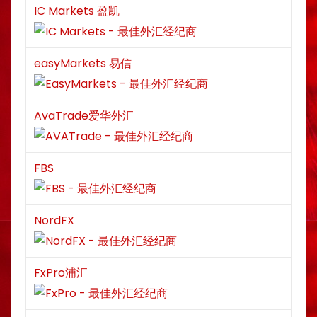
IC Markets 盈凯
easyMarkets 易信
AvaTrade爱华外汇
FBS
NordFX
FxPro浦汇