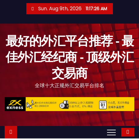
S
Sun. Aug 9th, 2026
11:17:27 AM
k
i
p
最好的外汇平台推荐 - 最
t
o
佳外汇经纪商 - 顶级外汇
c
o
交易商
n
t
全球十大正规外汇交易平台排名
e
n
t