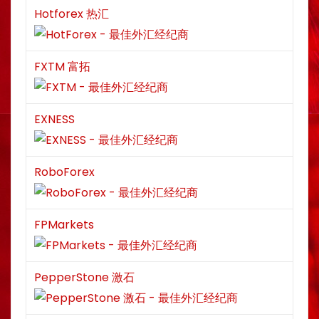
Hotforex 热汇
FXTM 富拓
EXNESS
RoboForex
FPMarkets
PepperStone 激石