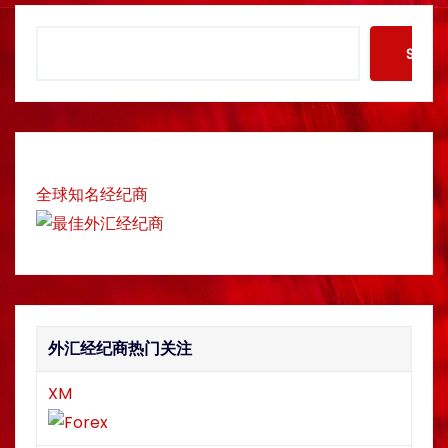
S
Searc
e
a
r
c
h
全球知名经纪商
外汇经纪商热门关注
XM