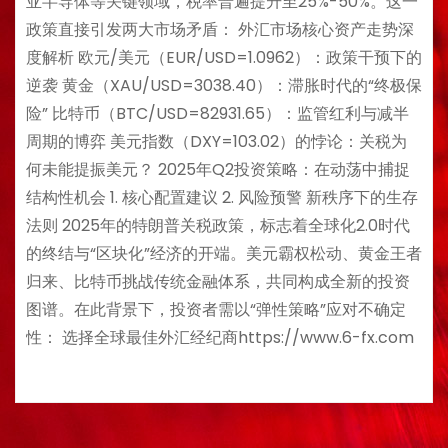
亚半导体等关键领域，税率普遍提升至25%-50%。这一
政策直接引发两大市场矛盾： ​​外汇市场核心资产走势深
度解析​​ ​​欧元/美元（EUR/USD=1.0962）：政策干预下的
逆袭​​ ​​黄金（XAU/USD=3038.40）：滞胀时代的“终极保
险”​​ ​​比特币（BTC/USD=82931.65）：监管红利与减半
周期的博弈​​ ​​美元指数（DXY=103.02）的悖论：关税为
何未能提振美元？​​ ​​2025年Q2投资策略：在动荡中捕捉
结构性机会​​ ​​1. 核心配置建议​​ ​​2. 风险预警​​ ​​新秩序下的生存
法则​​ 2025年的特朗普关税政策，标志着全球化2.0时代
的终结与“区块化”经济的开端。美元霸权松动、黄金王者
归来、比特币挑战传统金融体系，共同构成全新的投资
图谱。在此背景下，投资者需以“弹性策略”应对不确定
性： 选择全球最佳外汇经纪商https://www.6-fx.com