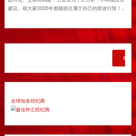
建议。祝大家2026年都能抓住属于自己的那波行情！…
S
Searc
e
a
r
c
h
全球知名经纪商