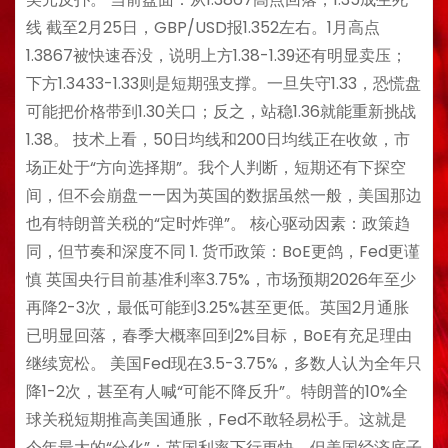
线 截至2月25日，GBP/USD报1.352左右。1月高点
1.3867被快速吞没，说明上方1.38-1.39还有明显卖压；
下方1.3433-1.33则是短期强支撑。一旦失守1.33，恐慌盘
可能把价格带到1.30关口；反之，站稳1.36就能重新挑战
1.38。 技术上看，50日均线和200日均线正在收敛，市
场正处于“方向选择期”。我个人判断，短期还有下探空
间，但不会崩盘——因为英国的数据虽然一般，美国那边
也有特朗普关税的“定时炸弹”。 核心驱动因素：政策趋
同，但节奏和深度不同 1. 货币政策：BoE更鸽，Fed更谨
慎 英国央行目前基准利率3.75%，市场预期2026年至少
再降2-3次，最低可能到3.25%甚至更低。英国2月通胀
已明显回落，春季大概率回到2%目标，BoE有充足理由
继续宽松。 美国Fed现在3.5-3.75%，多数人认为全年只
降1-2次，甚至有人喊“可能不降反升”。特朗普的10%全
球关税短期推高美国通胀，Fed不敢轻易松手。这就是
今年最大的“分化”：英国利率下行更快，但美国经济底子