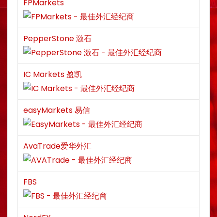
FPMarkets
PepperStone 激石
IC Markets 盈凯
easyMarkets 易信
AvaTrade爱华外汇
FBS