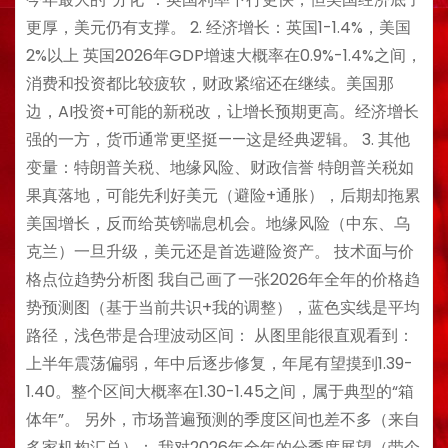
更厚，美元仍有支撑。 2. 经济增长：英国1-1.4%，美国
2%以上 英国2026年GDP增速大概率在0.9%-1.4%之间，
消费和投资都比较疲软，财政紧缩还在继续。美国那
边，AI投资+可能的新税改，让增长预期更高。经济增长
强的一方，货币通常更坚挺——这是经典逻辑。 3. 其他
变量：特朗普关税、地缘风险、财政信誉 特朗普关税如
果真落地，可能先利好美元（避险+通胀），后期却拖累
美国增长，反而给英镑喘息机会。地缘风险（中东、乌
克兰）一旦升级，美元还是首选避险资产。 技术面与价
格点位趋势分析图 我自己画了一张2026年全年的价格趋
势预测图（基于当前共识+我的调整），蓝色实线是平均
路径，浅色带是合理波动区间： 从图里能很直观看到：
上半年震荡偏弱，年中后逐步修复，年尾有望摸到1.39-
1.40。整个区间大概率在1.30-1.45之间，属于典型的“箱
体年”。 另外，市场普遍预测的季度区间也差不多（来自
多家机构汇总）： 我对2026年全年的分季度展望（带个