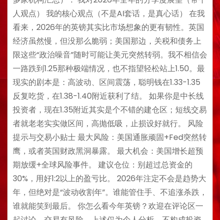
人观点） 我的核心观点（不是AI套话，是真心话） 在我
看来，2026年的英镑其实比市场想象的更有韧性。英国
经济虽然慢，但没那么脆弱；美国那边，关税和债务上
限这些“政治噪音”随时可能让美元突然转弱。我不相信会
一路跌到1.25那种极端情况，也不指望轻松站上1.50。最
现实的剧本是：高波动、区间震荡，聪明钱在1.33-1.35
反复吃货，在1.38-1.40附近获利了结。 如果你是中长线
投资者，现在1.35附近其实是个不错的建仓区；短线交易
者就老老实实做区间，高抛低吸，止损设好就行。 风险
提示与交易小贴士 最大风险：美国通胀顽固+Fed突然转
鹰，或者英国财政黑洞暴露。 最大机会：美国增长超预
期放缓+全球风险事件。 建议仓位：别超过总资金的
30%，用好1:2以上的盈亏比。 2026年注定不会是趋势大
年，但绝对是“波动收割年”。谁能管住手、不追涨杀跌，
谁就能笑到最后。 你怎么看今年英镑？欢迎在评论区一
起讨论。交易有风险，上述仅为个人分析，不构成投资