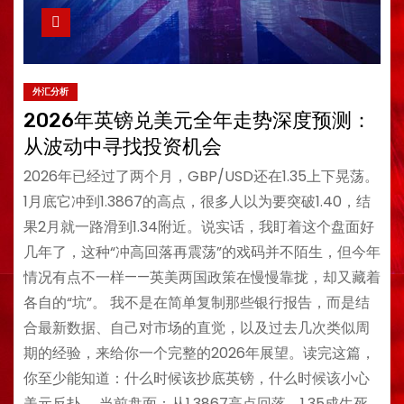
外汇分析
2026年英镑兑美元全年走势深度预测：
从波动中寻找投资机会
2026年已经过了两个月，GBP/USD还在1.35上下晃荡。
1月底它冲到1.3867的高点，很多人以为要突破1.40，结
果2月就一路滑到1.34附近。说实话，我盯着这个盘面好
几年了，这种“冲高回落再震荡”的戏码并不陌生，但今年
情况有点不一样——英美两国政策在慢慢靠拢，却又藏着
各自的“坑”。 我不是在简单复制那些银行报告，而是结
合最新数据、自己对市场的直觉，以及过去几次类似周
期的经验，来给你一个完整的2026年展望。读完这篇，
你至少能知道：什么时候该抄底英镑，什么时候该小心
美元反扑。 当前盘面：从1.3867高点回落，1.35成生死