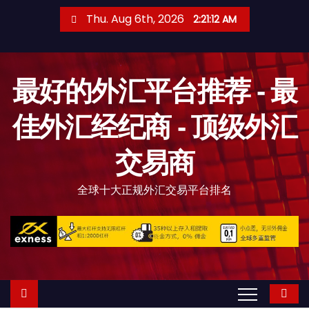
S
Thu. Aug 6th, 2026
2:21:14 AM
k
i
p
最好的外汇平台推荐 - 最
t
o
佳外汇经纪商 - 顶级外汇
c
o
交易商
n
t
全球十大正规外汇交易平台排名
e
n
t