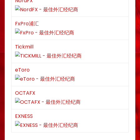
NordFX
FxPro浦汇
Tickmill
eToro
OCTAFX
EXNESS