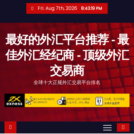
S
Fri. Aug 7th, 2026
8:43:20 PM
k
i
p
最好的外汇平台推荐 - 最
t
o
佳外汇经纪商 - 顶级外汇
c
o
交易商
n
t
全球十大正规外汇交易平台排名
e
n
t