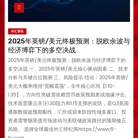
外汇资讯
2025年英镑/美元终极预测：脱欧余波与
经济博弈下的多空决战
2025年英镑/美元终极预测：脱欧余波与经济博弈下的
多空决战 一、2025年英镑/美元核心驱动因素 二、技术
分析与关键点位预测 三、风险提示 结论：2025年英镑/
美元大概率维持“宽幅震荡”，全年核心区间【1.10-
1.35】，方向性突破需依赖货币政策预期差或地缘冲击。
技术面需重点关注1.30阻力和1.15支撑的攻防，若Q3英国
通胀数据超预期黏性，汇价或迎来阶段性做多窗口。投
资者需警惕英债市场波动与美联储政策路径的预期修正
风险。 选择全球最佳外汇经纪商https://www.6-
fx.com