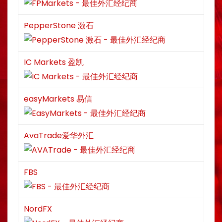
PepperStone 激石
IC Markets 盈凯
easyMarkets 易信
AvaTrade爱华外汇
FBS
NordFX