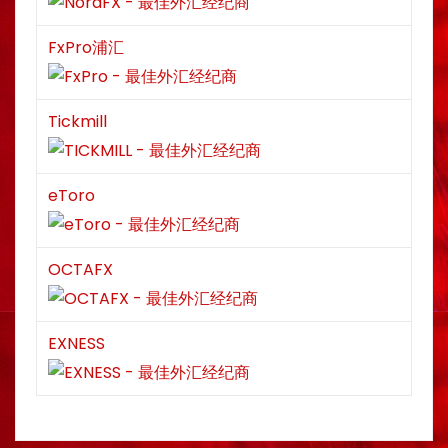
FxPro浦汇
Tickmill
eToro
OCTAFX
EXNESS