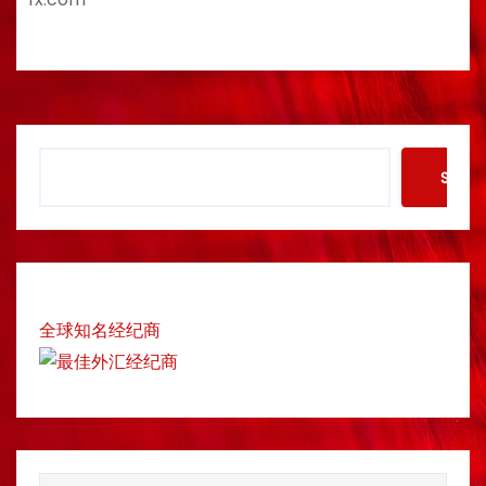
S
Searc
e
a
r
c
h
全球知名经纪商