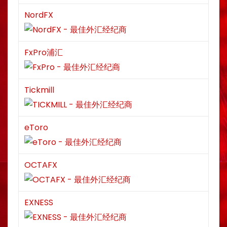
NordFX
FxPro浦汇
Tickmill
eToro
OCTAFX
EXNESS