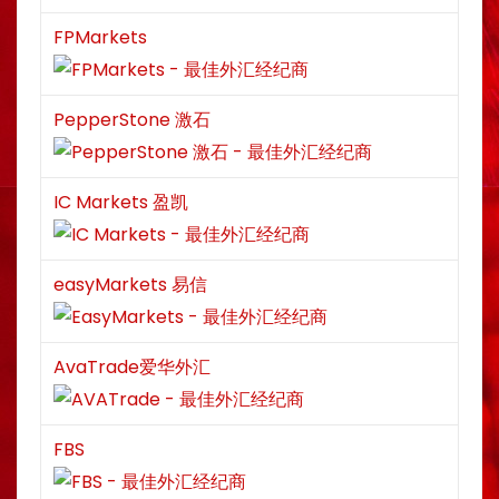
FPMarkets
PepperStone 激石
IC Markets 盈凯
easyMarkets 易信
AvaTrade爱华外汇
FBS