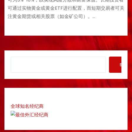
可通过实物黄金或黄金ETF进行配置，而短期交易者可关
注黄金期货或相关股票（如金矿公司）。…
S
Searc
e
a
r
c
h
全球知名经纪商