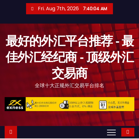
S
Fri. Aug 7th, 2026
7:40:06 AM
k
i
p
最好的外汇平台推荐 - 最
t
o
佳外汇经纪商 - 顶级外汇
c
o
交易商
n
t
全球十大正规外汇交易平台排名
e
n
t