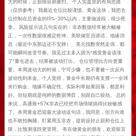
大的时候，止损很容易被扫。 个人实盘里的布局思路
（仅供参考） 我最近仓位比较谨慎。黄金这块，我把仓
位控制在总资金的15%-20%以内，主要做波段，很少死
拿。 风险提示说几句实在的：非农数据经常被大幅修
正，一次性数据很难定乾坤。美联储官员讲话、地缘消
息（最近中东那边还不安静）、美元指数突然走强，都
可能瞬间改变节奏。我见过太多人因为“感觉黄金该涨
了”重仓进去，结果被波动打出。 仓位管理比方向更重
要。本周波动大的时候，宁可少赚，也不要被一次反向
波动伤到本金。个人觉得，黄金中长期仍有支撑——全球
央行购金、地缘不确定性、实际利率如果回落，都是利
好。但短期就是纯粹的数据博弈，别跟自己较劲。 总的
来说，高通胀+57K非农已经把市场情绪搞得比较敏感
了。本周黄金恐迎最大波动这句话，我同意，但方向谁
也不敢拍胸脯。盯紧周五非农，提前设好止损和仓位上
限，比预测涨跌更管用。 有在做黄金的朋友，欢迎留言