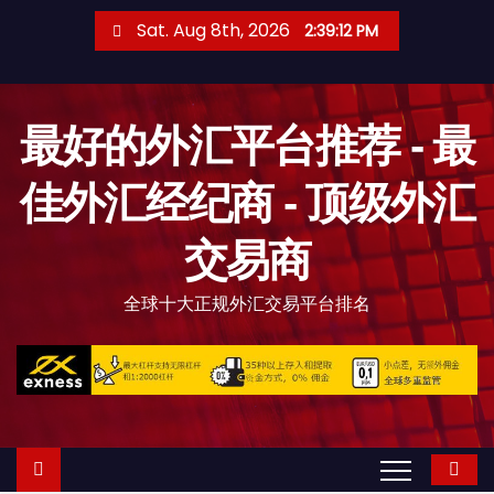
S
Sat. Aug 8th, 2026
2:39:14 PM
k
i
p
最好的外汇平台推荐 - 最
t
o
佳外汇经纪商 - 顶级外汇
c
o
交易商
n
t
全球十大正规外汇交易平台排名
e
n
t