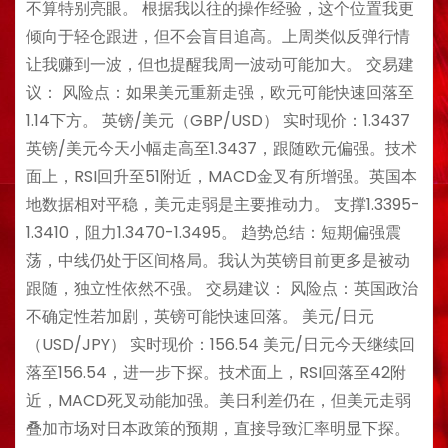
不算特别亮眼。 根据我以往的操作经验，这个位置我更
倾向于轻仓跟进，但不会盲目追高。上周类似反弹行情
让我赚到一波，但也提醒我周一波动可能加大。 交易建
议： 风险点：如果美元重新走强，欧元可能快速回落至
1.14下方。 英镑/美元（GBP/USD） 实时现价：1.3437
英镑/美元今天小幅走高至1.3437，跟随欧元偏强。技术
面上，RSI回升至51附近，MACD金叉有所增强。英国本
地数据相对平稳，美元走弱是主要推动力。 支撑1.3395-
1.3410，阻力1.3470-1.3495。 趋势总结：短期偏强震
荡，中线仍处于区间格局。我认为英镑目前更多是被动
跟随，独立性依然不强。 交易建议： 风险点：英国政治
不确定性若加剧，英镑可能快速回落。 美元/日元
（USD/JPY） 实时现价：156.54 美元/日元今天继续回
落至156.54，进一步下探。技术面上，RSI回落至42附
近，MACD死叉动能加强。美日利差仍在，但美元走弱
叠加市场对日本政策的预期，直接导致汇率明显下探。