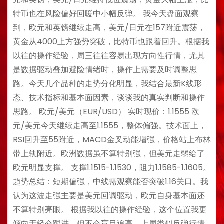
特币也在风险偏好回暖中小幅反弹。 我今天盘面观察
到，欧元和英镑继续走高，美元/日元在157附近震荡，
黄金从4000上方强势突破，比特币也跟着回升。根据我
以往的操作经验，周三往往容易出现方向性行情，尤其
是数据驱动叠加避险情绪时，操作上需要及时调整思
路。今天几个品种的走势分化明显，我结合最新K线形
态、技术指标和基本面因素，谈谈我的真实判断和操作
思路。 欧元/美元（EUR/USD） 实时现价：1.1555 欧
元/美元今天继续走高至1.1555，整体偏强。技术面上，
RSI回升至55附近，MACD金叉动能增强，价格站上布林
带上轨附近。欧洲数据虽不算特别强，但美元走弱给了
欧元明显支撑。 支撑1.1515-1.1530，阻力1.1585-1.1605。
趋势总结：短期偏强，中线需观察能否突破1.16关口。我
认为这波走强主要是美元回调驱动，欧元自身基本面还
不算特别亮眼。 根据我以往的操作经验，这个位置我更
倾向于轻仓跟进，但不会盲目追高。上周类似反弹行情