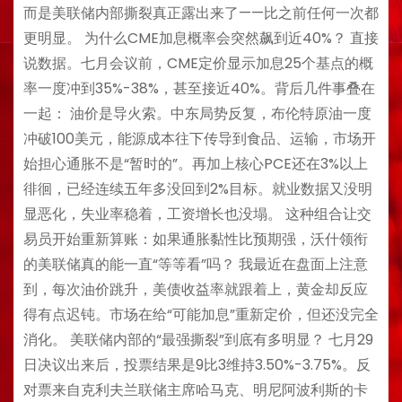
而是美联储内部撕裂真正露出来了——比之前任何一次都
更明显。 为什么CME加息概率会突然飙到近40%？ 直接
说数据。七月会议前，CME定价显示加息25个基点的概
率一度冲到35%-38%，甚至接近40%。背后几件事叠在
一起： 油价是导火索。中东局势反复，布伦特原油一度
冲破100美元，能源成本往下传导到食品、运输，市场开
始担心通胀不是“暂时的”。再加上核心PCE还在3%以上
徘徊，已经连续五年多没回到2%目标。就业数据又没明
显恶化，失业率稳着，工资增长也没塌。 这种组合让交
易员开始重新算账：如果通胀黏性比预期强，沃什领衔
的美联储真的能一直“等等看”吗？ 我最近在盘面上注意
到，每次油价跳升，美债收益率就跟着上，黄金却反应
得有点迟钝。市场在给“可能加息”重新定价，但还没完全
消化。 美联储内部的“最强撕裂”到底有多明显？ 七月29
日决议出来后，投票结果是9比3维持3.50%-3.75%。反
对票来自克利夫兰联储主席哈马克、明尼阿波利斯的卡