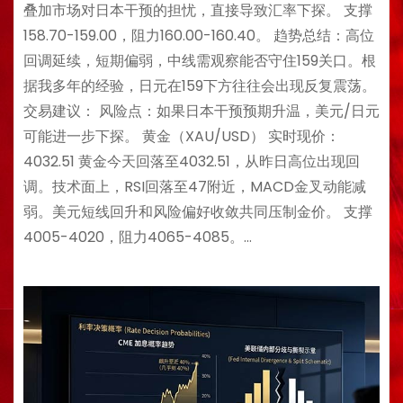
叠加市场对日本干预的担忧，直接导致汇率下探。 支撑
158.70-159.00，阻力160.00-160.40。 趋势总结：高位
回调延续，短期偏弱，中线需观察能否守住159关口。根
据我多年的经验，日元在159下方往往会出现反复震荡。
交易建议： 风险点：如果日本干预预期升温，美元/日元
可能进一步下探。 黄金（XAU/USD） 实时现价：
4032.51 黄金今天回落至4032.51，从昨日高位出现回
调。技术面上，RSI回落至47附近，MACD金叉动能减
弱。美元短线回升和风险偏好收敛共同压制金价。 支撑
4005-4020，阻力4065-4085。…