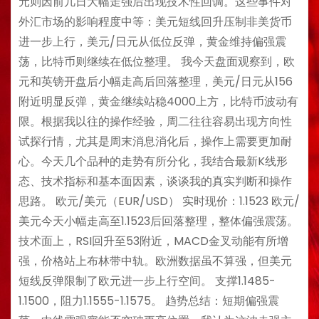
元则因前几日大幅走强后出现技术性回调。这些事件对
外汇市场的影响程度中等：美元短线回升压制非美货币
进一步上行，美元/日元从低位反弹，黄金维持偏强震
荡，比特币则继续在低位整理。 我今天盘面观察到，欧
元和英镑开盘后小幅走高后回落整理，美元/日元从156
附近明显反弹，黄金继续站稳4000上方，比特币波动有
限。根据我以往的操作经验，周二往往容易出现方向性
试探行情，尤其是周末消息消化后，操作上需要更加耐
心。今天几个品种的走势有所分化，我结合最新K线形
态、技术指标和基本面因素，谈谈我的真实判断和操作
思路。 欧元/美元（EUR/USD） 实时现价：1.1523 欧元/
美元今天小幅走高至1.1523后回落整理，整体偏强震荡。
技术面上，RSI回升至53附近，MACD金叉动能有所增
强，价格站上布林带中轨。欧洲数据虽不算强，但美元
短线反弹限制了欧元进一步上行空间。 支撑1.1485-
1.1500，阻力1.1555-1.1575。 趋势总结：短期偏强震