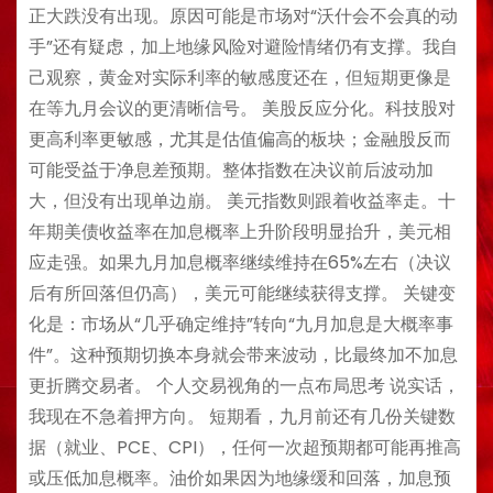
正大跌没有出现。原因可能是市场对“沃什会不会真的动
手”还有疑虑，加上地缘风险对避险情绪仍有支撑。我自
己观察，黄金对实际利率的敏感度还在，但短期更像是
在等九月会议的更清晰信号。 美股反应分化。科技股对
更高利率更敏感，尤其是估值偏高的板块；金融股反而
可能受益于净息差预期。整体指数在决议前后波动加
大，但没有出现单边崩。 美元指数则跟着收益率走。十
年期美债收益率在加息概率上升阶段明显抬升，美元相
应走强。如果九月加息概率继续维持在65%左右（决议
后有所回落但仍高），美元可能继续获得支撑。 关键变
化是：市场从“几乎确定维持”转向“九月加息是大概率事
件”。这种预期切换本身就会带来波动，比最终加不加息
更折腾交易者。 个人交易视角的一点布局思考 说实话，
我现在不急着押方向。 短期看，九月前还有几份关键数
据（就业、PCE、CPI），任何一次超预期都可能再推高
或压低加息概率。油价如果因为地缘缓和回落，加息预