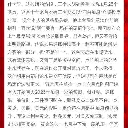
什卡里、达拉斯的洛根，三个人明确希望当场加息25个
基点。这是十年来首次有三名委员以“同向加息”立场投反
对票。 沃什本人的风格很关键。他上台后刻意淡化前瞻
指引，喜欢说“我们要有一场好的家庭争吵”。新闻发布会
上他反复强调“没有软通胀目标，只有2%”，但又不肯给
出明确路径。他说如果通胀持续高企，利率可能是解决
方案的一部分，但“不是唯一”。 这种表态在市场听来，
既有鹰派意味，又留了足够模糊空间。点阵图上的分歧
本来就存在，现在通过公开反对票放大了。个人觉得，
沃什想用内部辩论来建立可信度，但短期副作用就是市
场定价波动更大。 背景再往前推一点：六月点阵图已经
有人开始写入2026年加息一次的预期。就业稳、通胀
黏、油价乱，三件事同时在，鹰派委员自然坐不住。 对
黄金、美股、美元的影响：定价还在调整中 加息预期抬
升，理论上利空黄金、利多美元、对美股偏压制。实际
走法却更复杂。 黄金这边，七月中下旬一度承压，但真