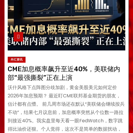
外汇资讯
CME加息概率飙升至近40%，美联储内
部“最强撕裂”正在上演
沃什风格下点阵图分歧加剧，黄金美股美元如何定价
2026年加息预期？ 最近盯CME联邦基金期货的朋友，
估计都有点懵。 前几周市场还在默认“美联储会继续按兵
不动”，结果七月议息前，加息概率突然从个位数一路拉
到接近40%。我实盘里每天看一眼FedWatch，数字跳
得比油价还狠。个人觉得，这次不是简单的数据扰动，