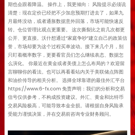
期也会跟着降温。 操作上，我更倾向： 风险提示必须说
清楚：现在定价已经把不少加息预期打进去了，如果九
月最终没动，或者通胀数据意外回落，市场可能快速反
转。仓位管理比观点更重要。 这次撕裂比之前几次都更
公开、更直接。沃什想通过“家庭争吵”建立自己的政策信
誉，市场却要为这个过程买单波动。接下来几个月，别
只盯着概率数字，更要看官员们怎么继续表态、数据怎
么演化。 你最近在黄金或者美债上怎么布局的？欢迎留
言聊聊你的看法。也可以再看看站内关于美联储点阵图
和油价传导的相关分析。 选择全球靠谱的最佳外汇平台
https://www.6-fx.com 免责声明：我们的分析和交易
信号仅供参考，不构成投资建议。外汇、黄金和比特币
交易风险极高，可能导致本金全损。请根据自身风险承
受能力谨慎决策，并在交易前咨询专业财务顾问。