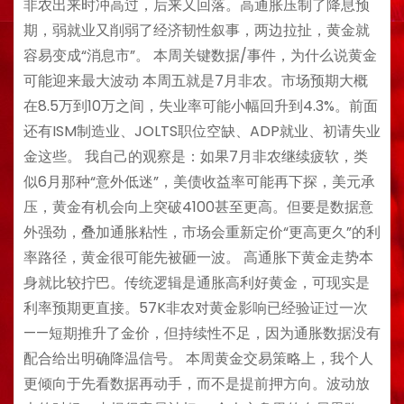
非农出来时冲高过，后来又回落。高通胀压制了降息预
期，弱就业又削弱了经济韧性叙事，两边拉扯，黄金就
容易变成“消息市”。 本周关键数据/事件，为什么说黄金
可能迎来最大波动 本周五就是7月非农。市场预期大概
在8.5万到10万之间，失业率可能小幅回升到4.3%。前面
还有ISM制造业、JOLTS职位空缺、ADP就业、初请失业
金这些。 我自己的观察是：如果7月非农继续疲软，类
似6月那种“意外低迷”，美债收益率可能再下探，美元承
压，黄金有机会向上突破4100甚至更高。但要是数据意
外强劲，叠加通胀粘性，市场会重新定价“更高更久”的利
率路径，黄金很可能先被砸一波。 高通胀下黄金走势本
身就比较拧巴。传统逻辑是通胀高利好黄金，可现实是
利率预期更直接。57K非农对黄金影响已经验证过一次
——短期推升了金价，但持续性不足，因为通胀数据没有
配合给出明确降温信号。 本周黄金交易策略上，我个人
更倾向于先看数据再动手，而不是提前押方向。波动放