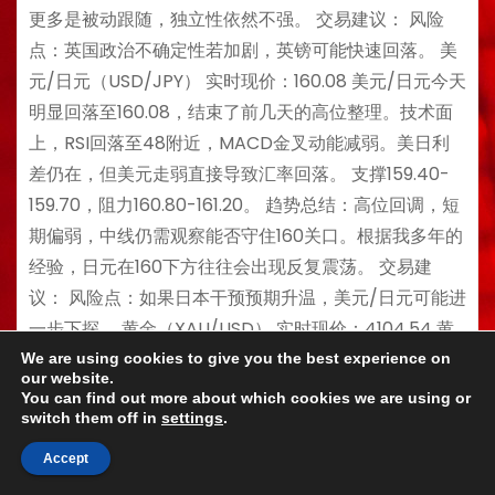
更多是被动跟随，独立性依然不强。 交易建议： 风险
点：英国政治不确定性若加剧，英镑可能快速回落。 美
元/日元（USD/JPY） 实时现价：160.08 美元/日元今天
明显回落至160.08，结束了前几天的高位整理。技术面
上，RSI回落至48附近，MACD金叉动能减弱。美日利
差仍在，但美元走弱直接导致汇率回落。 支撑159.40-
159.70，阻力160.80-161.20。 趋势总结：高位回调，短
期偏弱，中线仍需观察能否守住160关口。根据我多年的
经验，日元在160下方往往会出现反复震荡。 交易建
议： 风险点：如果日本干预预期升温，美元/日元可能进
一步下探。 黄金（XAU/USD） 实时现价：4104.54 黄
金今天明显回升至4104.54，从前期低位反弹。技术面
We are using cookies to give you the best experience on
our website.
上，RSI回升至53附近，MACD死叉明显减弱。美元走弱
You can find out more about which cookies we are using or
switch them off in
settings
.
和避险情绪共同推动金价。 支撑4075-4090，阻力
4135-4155。…
Accept