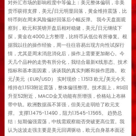
对外汇市场的影响程度中等偏上：美元整体偏弱，非美
货币获得支撑，美元/日元明显回落，黄金维持震荡，比
特币则在周末风险偏好回落后小幅反弹。 我今天盘面观
察到，欧元和英镑开盘后相对稳健，美元/日元继续下
探，黄金在4000上方整理，比特币从低位有所修复。根
据我以往的操作经验，周一往往容易出现方向性试探行
情，尤其是周末消息消化后，操作上需要更加耐心。今
天几个品种的走势有所分化，我结合最新K线形态、技术
指标和基本面因素，谈谈我的真实判断和操作思路。 欧
元/美元（EUR/USD） 实时现价：1.1513 欧元/美元今天
维持在1.1513附近震荡，整体偏强整理。技术面上，RSI回
升至52附近，MACD金叉动能有所增强，价格站上布林
带中轨。欧洲数据虽不算强，但美元走弱给了欧元支
撑。 支撑1.1475-1.1490，阻力1.1545-1.1565。 趋势总
结：短期偏强震荡，中线需观察能否突破更高位置。我
认为这波走强主要是美元回调驱动，欧元自身基本面还