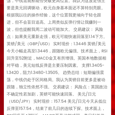
荡，中线需观察能否突破更高位置。我认为这波走强主
要是美元回调驱动，欧元自身基本面还不算特别亮眼。
根据我以往的操作经验，这个位置我更倾向于轻仓跟
进，但不会盲目追高。上周类似反弹行情让我赚到一
波，但也提醒我周二波动可能加大。 交易建议： 风险
点：如果美元重新走强，欧元可能快速回落至1.14下方。
英镑/美元（GBP/USD） 实时现价：1.3446 英镑/美元
今天小幅走高至1.3446，跟随欧元偏强。技术面上，RSI
回升至52附近，MACD金叉有所增强。英国本地数据相
对平稳，美元短线反弹是主要压制因素。 支撑1.3405-
1.3420，阻力1.3480-1.3505。 趋势总结：短期偏强震
荡，中线仍处于区间格局。我认为英镑目前更多是被动
跟随，独立性依然不强。 交易建议： 风险点：英国政治
不确定性若加剧，英镑可能快速回落。 美元/日元
（USD/JPY） 实时现价：157.54 美元/日元今天从低位
反弹至157.54，结束了前几日的连续下探。技术面上，