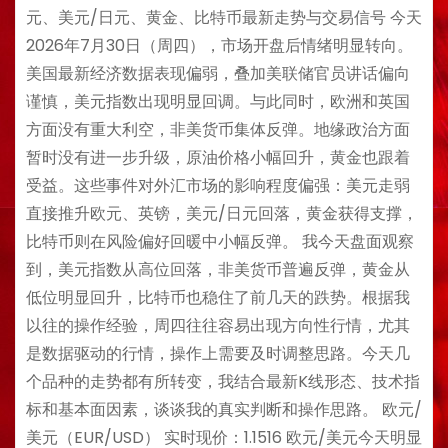
元、美元/日元、黄金、比特币最新走势与交易信号 今天
2026年7月30日（周四），市场开盘后情绪明显转向。
美国最新经济数据表现偏弱，叠加美联储官员讲话偏向
谨慎，美元指数出现明显回调。与此同时，欧洲和英国
方面没有重大利空，非美货币集体反弹。地缘政治方面
暂时没有进一步升级，原油价格小幅回升，黄金也跟着
受益。这些事件对外汇市场的影响程度偏强：美元走弱
直接推升欧元、英镑，美元/日元回落，黄金获得支撑，
比特币则在风险偏好回暖中小幅反弹。 我今天盘面观察
到，美元指数从高位回落，非美货币普遍反弹，黄金从
低位明显回升，比特币也稳住了前几天的跌势。根据我
以往的操作经验，周四往往容易出现方向性行情，尤其
是数据驱动的行情，操作上需要及时调整思路。今天几
个品种的走势都有所转变，我结合最新K线形态、技术指
标和基本面因素，谈谈我的真实判断和操作思路。 欧元/
美元（EUR/USD） 实时现价：1.1516 欧元/美元今天明显