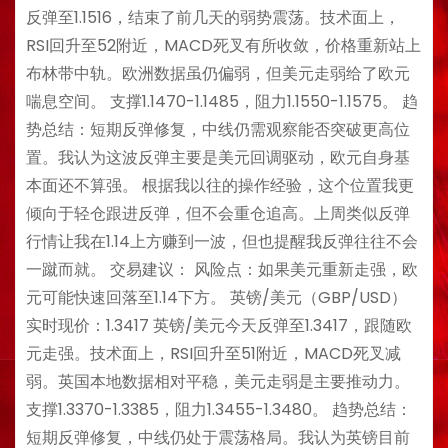
反弹至1.1516，结束了前几天的弱势震荡。技术面上，
RSI回升至52附近，MACD死叉有所收敛，价格重新站上
布林带中轨。欧洲数据虽仍偏弱，但美元走弱给了欧元
喘息空间。 支撑1.1470-1.1485，阻力1.1550-1.1575。 趋
势总结：短期反弹修复，中线仍需观察能否突破更高位
置。我认为这波反弹主要是美元回调驱动，欧元自身基
本面还不算强。 根据我以往的操作经验，这个位置我更
倾向于轻仓跟进反弹，但不会重仓追高。上周类似反弹
行情让我在1.14上方赚到一波，但也提醒我反弹往往不会
一蹴而就。 交易建议： 风险点：如果美元重新走强，欧
元可能快速回落至1.14下方。 英镑/美元（GBP/USD）
实时现价：1.3417 英镑/美元今天反弹至1.3417，跟随欧
元走强。技术面上，RSI回升至51附近，MACD死叉减
弱。英国本地数据相对平稳，美元走弱是主要推动力。
支撑1.3370-1.3385，阻力1.3455-1.3480。 趋势总结：
短期反弹修复，中线仍处于震荡格局。我认为英镑目前