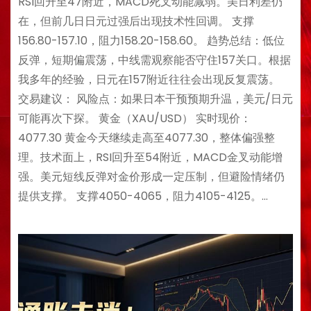
RSI回升至47附近，MACD死叉动能减弱。美日利差仍
在，但前几日日元过强后出现技术性回调。 支撑
156.80-157.10，阻力158.20-158.60。 趋势总结：低位
反弹，短期偏震荡，中线需观察能否守住157关口。根据
我多年的经验，日元在157附近往往会出现反复震荡。
交易建议： 风险点：如果日本干预预期升温，美元/日元
可能再次下探。 黄金（XAU/USD） 实时现价：
4077.30 黄金今天继续走高至4077.30，整体偏强整
理。技术面上，RSI回升至54附近，MACD金叉动能增
强。美元短线反弹对金价形成一定压制，但避险情绪仍
提供支撑。 支撑4050-4065，阻力4105-4125。…