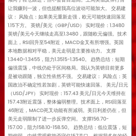
让我赚到一波，但也提醒我高位波动可能加大。 交易建
议： 风险点：如果美元重新走强，欧元可能快速回落至
1.15下方。 英镑/美元（GBP/USD） 实时现价：1.3480
英镑/美元今天继续走高至1.3480，跟随欧元偏强。技术
面上，RSI回升至54附近，MACD金叉有所增强。英国
本地数据相对平稳，美元走弱是主要推动力。 支撑
1.3440-1.3455，阻力1.3515-1.3540。 趋势总结：短期
偏强震荡，中线仍处于区间格局。我认为英镑目前更多
是被动跟随，独立性依然不强。 交易建议： 风险点：英
国政治不确定性若加剧，英镑可能快速回落。 美元/日元
（USD/JPY） 实时现价：157.43 美元/日元今天维持在
157.43附近震荡，整体偏弱整理。技术面上，RSI回落至
46附近，MACD死叉动能有所减弱。美日利差仍在，但
美元走弱限制了进一步反弹空间。 支撑156.70-
157.00，阻力158.10-158.50。 趋势总结：低位震荡，短
期偏弱，中线需观察能否守住157关口。根据我多年的经