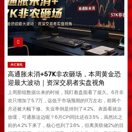
外汇资讯
高通胀未消+57K非农砸场，本周黄金恐
迎最大波动｜资深交易者实盘视角
上周那组数据出来的时候，我盯着盘面看了挺久。6月非
农只增加了5.7万，远低于市场预期的11万左右，前两个
月还被大幅下修。失业率倒是掉到了4.2%。表面看就业
放缓，可通胀这边呢？6月CPI同比还在3.5%，虽然比之
前的4.2%下来了，核心也到了2.6%，但离美联储2%的目