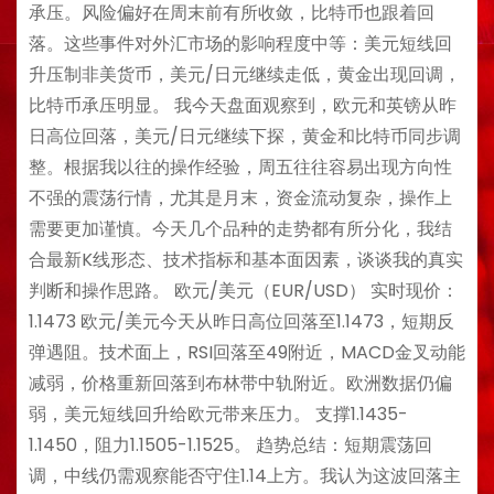
承压。风险偏好在周末前有所收敛，比特币也跟着回
落。这些事件对外汇市场的影响程度中等：美元短线回
升压制非美货币，美元/日元继续走低，黄金出现回调，
比特币承压明显。 我今天盘面观察到，欧元和英镑从昨
日高位回落，美元/日元继续下探，黄金和比特币同步调
整。根据我以往的操作经验，周五往往容易出现方向性
不强的震荡行情，尤其是月末，资金流动复杂，操作上
需要更加谨慎。今天几个品种的走势都有所分化，我结
合最新K线形态、技术指标和基本面因素，谈谈我的真实
判断和操作思路。 欧元/美元（EUR/USD） 实时现价：
1.1473 欧元/美元今天从昨日高位回落至1.1473，短期反
弹遇阻。技术面上，RSI回落至49附近，MACD金叉动能
减弱，价格重新回落到布林带中轨附近。欧洲数据仍偏
弱，美元短线回升给欧元带来压力。 支撑1.1435-
1.1450，阻力1.1505-1.1525。 趋势总结：短期震荡回
调，中线仍需观察能否守住1.14上方。我认为这波回落主