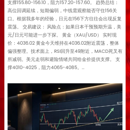
支撑155.80-156.10，阻力157.20-157.60。 趋势总结：
高位回调延续，短期偏弱，中线需观察能否守住156关
口。根据我多年的经验，日元在156下方往往会出现反复
震荡。 交易建议： 风险点：如果日本干预预期升温，美
元/日元可能进一步下探。 黄金（XAU/USD） 实时现
价：4036.02 黄金今天维持在4036.02附近震荡，整体
偏强整理。技术面上，RSI回升至49附近，MACD死叉有
所减弱。美元走弱和避险情绪共同给金价提供支撑。 支
撑4010-4025，阻力4065-4085。…