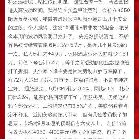
标还远着呢，粘性依然明显。 这组合拳一打，黄金直接
进入高波动区间。我最近在实盘里注意到，金价在4050
附近反复拉锯，稍微有点风吹草动就容易走出几十美金
的波段。个人觉得，这次“高通胀+弱非农”的组合，把黄
金本周的波动风险明显抬升了。 先把数据说清楚，不然
容易被情绪带着跑 6月非农+5.7万，是近几个月最弱的
一次。私人部门才+4.9万，休闲酒店业还大幅减少了6.1
万。前值下修合计7.4万，等于之前强劲的就业数据也被
打了折扣。失业率下降主要是因为劳动力参与率掉了，
有72万人退出了劳动力市场，这点得留意，不是单纯就
业好。 通胀这边，6月CPI环比-0.4%，同比3.5%，核心
同比2.6%。能源价格回落帮了忙，但服务类、房租这些
粘性部分还在。工资增速仍有3.5%左右，美联储看着肯
定不舒服。近期美联储按兵不动，但有几位委员投了加
息票，市场对9月加息的预期仍有六成以上。 金价当前
位置大概在4050-4100美元/盎司之间晃悠。前阵子弱