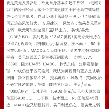
要是美元反弹驱动，欧元自身基本面还不算强。 根据我
以往的操作经验，这个位置我更倾向于轻仓高空或等待
更低位置再低吸。昨日反弹让我赚到一波，但也提醒我
周五追高风险较大。 交易建议： 风险点：如果美元重新
走弱，欧元可能快速回升至1.15上方。 英镑/美元
（GBP/USD） 实时现价：1.3417 英镑/美元今天维持在
1.3417附近震荡，跟随欧元小幅调整。技术面上，RSI徘
徊在50附近，MACD金叉动能有限。英国本地数据相对
平稳，美元短线回升是主要压制因素。 支撑1.3375-
1.3390，阻力1.3455-1.3480。 趋势总结：短期震荡整
理，中线仍处于区间格局。我认为英镑目前更多是被动
跟随，独立性依然不强。 交易建议： 风险点：英国政治
不确定性若加剧，英镑可能快速回落。 美元/日元
（USD/JPY） 实时现价：159.38 美元/日元今天继续回
落至159.38，进一步下探。技术面上，RSI回落至45附
近，MACD金叉明显转弱。美日利差仍在，但美元走弱