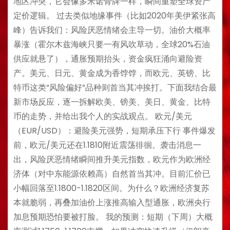
地区冲突，它会像多米诺骨牌一样，瞬间重塑全球资产
定价逻辑。 过去类似地缘事件（比如2020年美伊紧张高
峰）告诉我们：风险厌恶情绪会主导一切。油价大概率
暴涨（霍尔木兹海峡只要一有风吹草动，全球20%石油
供应就悬了），通胀预期抬头，资金疯狂涌向避险资
产。美元、日元、黄金成为香饽饽，而欧元、英镑、比
特币这类“风险偏好”品种则首当其冲挨打。下面我结合最
新市场反应，逐一拆解欧美、镑美、美日、黄金、比特
币的走势，并给出我个人的实战观点。 欧元/美元
（EUR/USD）：避险美元强势，短期承压下行 事件爆发
前，欧元/美元还在1.1810附近震荡徘徊。袭击消息一
出，风险厌恶情绪瞬间推升美元指数，欧元作为欧洲经
济体（对中东能源依赖高）自然首当其冲。目前汇价已
小幅回落至1.1800-1.1820区间。为什么？欧洲经济复苏
本就脆弱，再叠加油价上涨推高输入型通胀，欧洲央行
加息预期恐怕要被打脸。 我的预测：短期（下周）大概