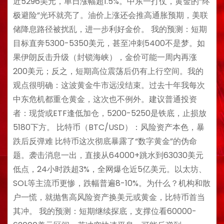
近5296美元，单日涨幅超1.5%。中东一打仗，黄金的“终
极避险”光环就亮了。油价上涨还会推高通胀预期，美联
储降息路径被扰乱，进一步利好金价。 我的预测：短期
目标直奔5300-5350美元，甚至冲刺5400不是梦。如
果伊朗反击升级（封锁海峡），金价可能一周内再涨
200美元；反之，短期高位震荡后仍有上行空间。我的
观点很明确：这波黄金牛市远没结束。过去十年我每次
中东危机都重仓黄金，这次也不例外。建议普通投资
者：现货或ETF逢低加仓，5200-5250是铁底，止损放
5180下方。 比特币（BTC/USD）：风险资产本色，暴
跌后反弹难 比特币这次彻底暴露了“数字黄金”的伪命
题。袭击消息一出，直接从64000+跳水到63030美元
低点，24小时跌超3%，全网爆仓近5亿美元。以太坊、
SOL等主流币更惨，跌幅普遍8-10%。为什么？机构和散
户一慌，就抛售高风险资产换美元或黄金，比特币首当
其冲。 我的预测：短期继续探底，支撑位看60000-