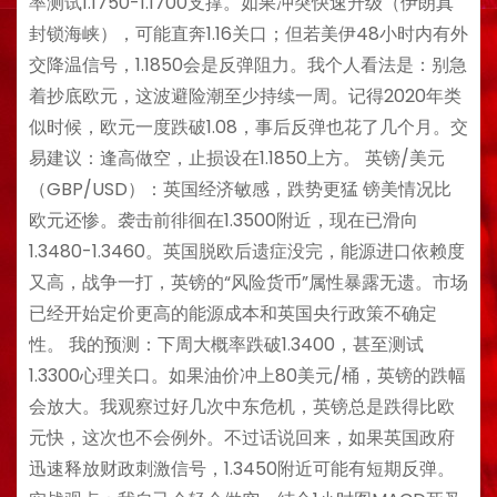
率测试1.1750-1.1700支撑。如果冲突快速升级（伊朗真
封锁海峡），可能直奔1.16关口；但若美伊48小时内有外
交降温信号，1.1850会是反弹阻力。我个人看法是：别急
着抄底欧元，这波避险潮至少持续一周。记得2020年类
似时候，欧元一度跌破1.08，事后反弹也花了几个月。交
易建议：逢高做空，止损设在1.1850上方。 英镑/美元
（GBP/USD）：英国经济敏感，跌势更猛 镑美情况比
欧元还惨。袭击前徘徊在1.3500附近，现在已滑向
1.3480-1.3460。英国脱欧后遗症没完，能源进口依赖度
又高，战争一打，英镑的“风险货币”属性暴露无遗。市场
已经开始定价更高的能源成本和英国央行政策不确定
性。 我的预测：下周大概率跌破1.3400，甚至测试
1.3300心理关口。如果油价冲上80美元/桶，英镑的跌幅
会放大。我观察过好几次中东危机，英镑总是跌得比欧
元快，这次也不会例外。不过话说回来，如果英国政府
迅速释放财政刺激信号，1.3450附近可能有短期反弹。