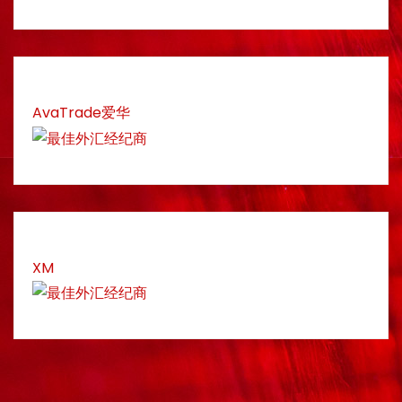
AvaTrade爱华
XM