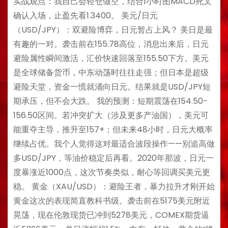
实战观点：我自己会轻仓做空，结合1小时图MACD死叉
确认入场，止盈先看1.3400。 美元/日元
（USD/JPY）：双避险博弈，日元暂占上风？ 美日是最
有趣的一对。袭击前在155.78高位，消息出来后，日元
避险属性瞬间激活，汇价快速回落至155.50下方。美元
是全球储备货币，中东动荡时往往走强；但日本是超级
避险天堂，资金一慌就涌向日元。结果就是USD/JPY短
期承压，但不会大跌。 我的预测：短期震荡在154.50-
156.50区间。若冲突扩大（涉及更多产油国），美元可
能重夺主导，推升至157+；但未来48小时，日元大概率
继续占优。我个人觉得这对最适合波段操作——别追高做
多USD/JPY，等油价稳定后再看。2020年那波，日元一
度暴涨近1000点，这次节奏类似，耐心等回调买美元更
稳。 黄金（XAU/USD）：避险王者，暴力拉升才刚开始
黄金这次的表现简直教科书级。袭击前在5175美元附近
晃荡，现在伦敦现货已冲到5278美元，COMEX期货逼