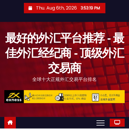
S
Thu. Aug 6th, 2026
3:53:20 PM
k
i
p
最好的外汇平台推荐 - 最
t
o
佳外汇经纪商 - 顶级外汇
c
o
交易商
n
t
全球十大正规外汇交易平台排名
e
n
t