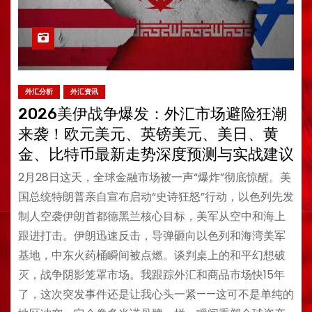
外汇分析
外汇资讯
2026美伊战争爆发：外汇市场避险狂潮
来袭！欧元美元、英镑美元、美日、黄
金、比特币最新走势深度预测与实战建议
2月28日这天，全球金融市场被一声“爆炸”彻底惊醒。美
国总统特朗普亲自宣布启动“史诗狂怒”行动，以色列先发
制人空袭伊朗首都德黑兰核心目标，美军从空中和海上
跟进打击。伊朗迅速反击，导弹砸向以色列和海湾美军
基地，中东火药桶瞬间被点燃。谈判桌上的和平幻想破
灭，战争阴影笼罩市场。我跟踪外汇和商品市场快15年
了，这次突发事件还是让我心头一紧——这可不是单纯的