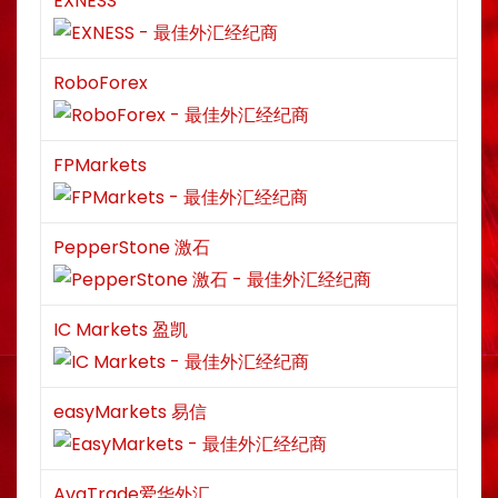
EXNESS
RoboForex
FPMarkets
PepperStone 激石
IC Markets 盈凯
easyMarkets 易信
AvaTrade爱华外汇