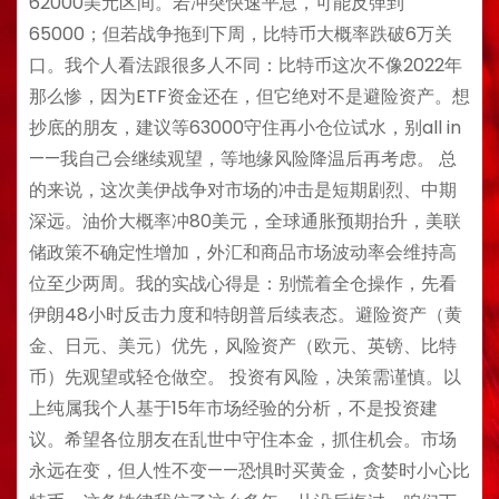
62000美元区间。若冲突快速平息，可能反弹到
65000；但若战争拖到下周，比特币大概率跌破6万关
口。我个人看法跟很多人不同：比特币这次不像2022年
那么惨，因为ETF资金还在，但它绝对不是避险资产。想
抄底的朋友，建议等63000守住再小仓位试水，别all in
——我自己会继续观望，等地缘风险降温后再考虑。 总
的来说，这次美伊战争对市场的冲击是短期剧烈、中期
深远。油价大概率冲80美元，全球通胀预期抬升，美联
储政策不确定性增加，外汇和商品市场波动率会维持高
位至少两周。我的实战心得是：别慌着全仓操作，先看
伊朗48小时反击力度和特朗普后续表态。避险资产（黄
金、日元、美元）优先，风险资产（欧元、英镑、比特
币）先观望或轻仓做空。 投资有风险，决策需谨慎。以
上纯属我个人基于15年市场经验的分析，不是投资建
议。希望各位朋友在乱世中守住本金，抓住机会。市场
永远在变，但人性不变——恐惧时买黄金，贪婪时小心比