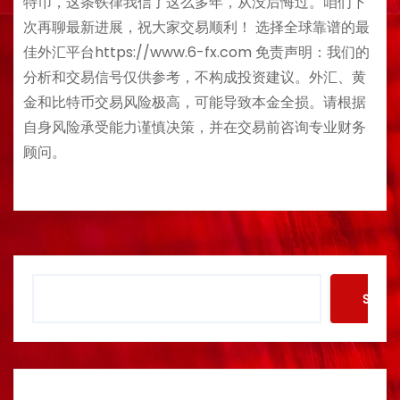
特币，这条铁律我信了这么多年，从没后悔过。咱们下
次再聊最新进展，祝大家交易顺利！ 选择全球靠谱的最
佳外汇平台https://www.6-fx.com 免责声明：我们的
分析和交易信号仅供参考，不构成投资建议。外汇、黄
金和比特币交易风险极高，可能导致本金全损。请根据
自身风险承受能力谨慎决策，并在交易前咨询专业财务
顾问。
S
Searc
e
a
r
c
h