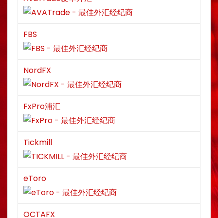
FBS
NordFX
FxPro浦汇
Tickmill
eToro
OCTAFX