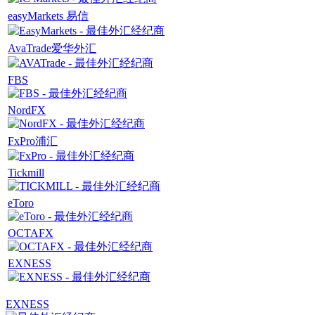
easyMarkets 易信
AvaTrade爱华外汇
FBS
NordFX
FxPro浦汇
Tickmill
eToro
OCTAFX
EXNESS
EXNESS