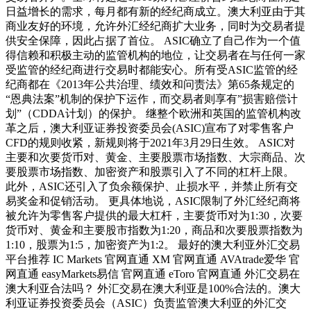
日益增长的需求，每月都有新的经纪商成立。澳大利亚由于其
商业友好的环境，允许外汇经纪商扩大业务，同时为交易者提
供安全保障，因此占据了首位。 ASIC确立了自己作为一个值
得信赖和积极主动的监管机构的地位，让交易者在与任何一家
受监管的经纪商进行交易时都能安心。所有受ASIC监管的经
纪商都在《2013年公共治理、绩效和问责法》第65条规定的
“恩典法案”机制的保护下运作，而交易者则享有”损害赔偿计
划”（CDDA计划）的保护。 继整个欧洲和英国的监管机构改
革之后，澳大利亚证券投资委员会(ASIC)宣布了对零售客户
CFD的规则收紧，新规则将于2021年3月29日生效。 ASIC对
主要和次要货币对、黄金、主要股票市场指数、大宗商品、次
要股票市场指数、加密资产和股票引入了不同的杠杆上限。
此外，ASIC还引入了负余额保护、止损水平，并禁止所有交
易奖金和促销活动。 更具体地说，ASIC限制了外汇经纪商将
被允许为零售客户提供的最大杠杆，主要货币对为1:30，次要
货币对、黄金和主要股市指数为1:20，商品和次要股票指数为
1:10，股票为1:5，加密资产为1:2。 最好的澳大利亚外汇交易
平台推荐 IC Markets 官网直通 XM 官网直通 AVAtrade爱华 官
网直通 easyMarkets易信 官网直通 eToro 官网直通 外汇交易在
澳大利亚合法吗？ 外汇交易在澳大利亚是100%合法的。澳大
利亚证券投资委员会（ASIC）负责监管澳大利亚的外汇交