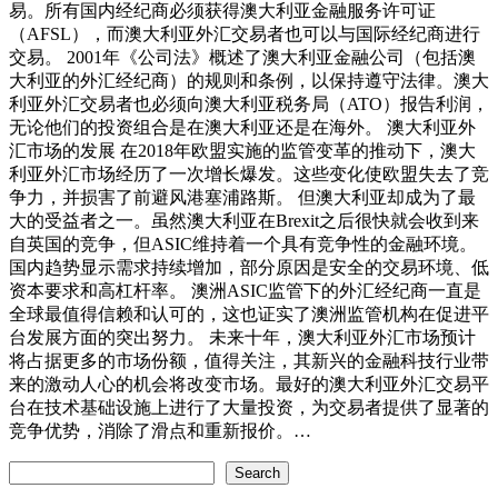
易。所有国内经纪商必须获得澳大利亚金融服务许可证
（AFSL），而澳大利亚外汇交易者也可以与国际经纪商进行
交易。 2001年《公司法》概述了澳大利亚金融公司（包括澳
大利亚的外汇经纪商）的规则和条例，以保持遵守法律。澳大
利亚外汇交易者也必须向澳大利亚税务局（ATO）报告利润，
无论他们的投资组合是在澳大利亚还是在海外。 澳大利亚外
汇市场的发展 在2018年欧盟实施的监管变革的推动下，澳大
利亚外汇市场经历了一次增长爆发。这些变化使欧盟失去了竞
争力，并损害了前避风港塞浦路斯。 但澳大利亚却成为了最
大的受益者之一。虽然澳大利亚在Brexit之后很快就会收到来
自英国的竞争，但ASIC维持着一个具有竞争性的金融环境。
国内趋势显示需求持续增加，部分原因是安全的交易环境、低
资本要求和高杠杆率。 澳洲ASIC监管下的外汇经纪商一直是
全球最值得信赖和认可的，这也证实了澳洲监管机构在促进平
台发展方面的突出努力。 未来十年，澳大利亚外汇市场预计
将占据更多的市场份额，值得关注，其新兴的金融科技行业带
来的激动人心的机会将改变市场。最好的澳大利亚外汇交易平
台在技术基础设施上进行了大量投资，为交易者提供了显著的
竞争优势，消除了滑点和重新报价。…
Search
Search