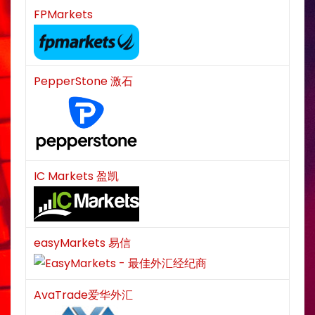
FPMarkets
PepperStone 激石
IC Markets 盈凯
easyMarkets 易信
AvaTrade爱华外汇