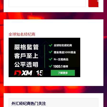
Searc
e
a
r
c
h
全球知名经纪商
外汇经纪商热门关注