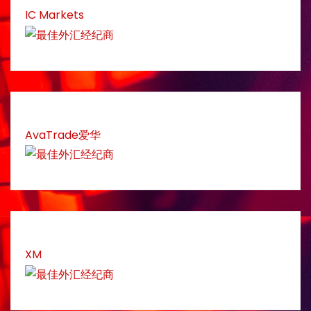
IC Markets
AvaTrade爱华
XM