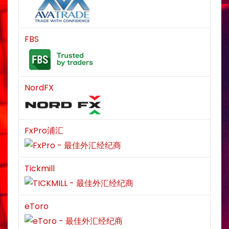
FBS
NordFX
FxPro浦汇
Tickmill
eToro