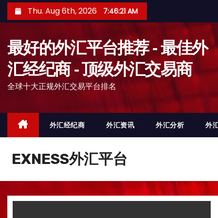
S
Thu. Aug 6th, 2026
7:46:23 AM
k
i
最好的外汇平台推荐 - 最佳外
p
t
汇经纪商 - 顶级外汇交易商
o
全球十大正规外汇交易平台排名
c
o
n
外汇经纪商
外汇资讯
外汇分析
外
t
e
n
EXNESS外汇平台
t