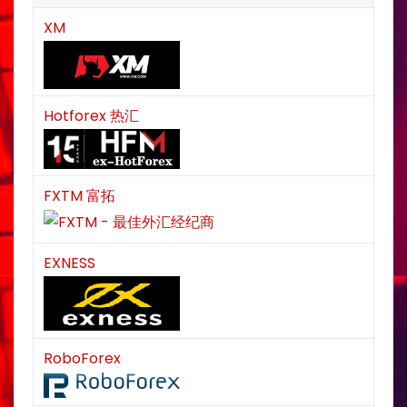
XM
Hotforex 热汇
FXTM 富拓
EXNESS
RoboForex