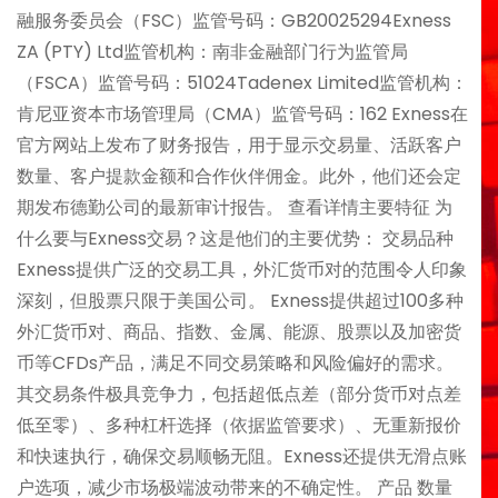
融服务委员会（FSC）监管号码：GB20025294Exness
ZA (PTY) Ltd监管机构：南非金融部门行为监管局
（FSCA）监管号码：51024Tadenex Limited监管机构：
肯尼亚资本市场管理局（CMA）监管号码：162 Exness在
官方网站上发布了财务报告，用于显示交易量、活跃客户
数量、客户提款金额和合作伙伴佣金。此外，他们还会定
期发布德勤公司的最新审计报告。 查看详情主要特征 为
什么要与Exness交易？这是他们的主要优势： 交易品种
Exness提供广泛的交易工具，外汇货币对的范围令人印象
深刻，但股票只限于美国公司。 Exness提供超过100多种
外汇货币对、商品、指数、金属、能源、股票以及加密货
币等CFDs产品，满足不同交易策略和风险偏好的需求。
其交易条件极具竞争力，包括超低点差（部分货币对点差
低至零）、多种杠杆选择（依据监管要求）、无重新报价
和快速执行，确保交易顺畅无阻。Exness还提供无滑点账
户选项，减少市场极端波动带来的不确定性。 产品 数量