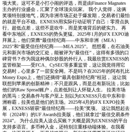
项大奖。这可不是小打小闹的评选，而是由Finance Magnates
主办的行业盛会，汇聚了全球顶尖玩家。 我个人觉得，这俩
奖项特别接地气，因为非洲市场正处于爆发期，交易者们最怕
的就是平台不稳。EXNESS用实际行动证明了自己：零滑点执
行、超低点差，这些不是吹牛，而是奖项背后的硬实力。 再
看中东地区，EXNESS的势头更猛。2025年1月的iFX EXPO迪
拜展上，他们荣膺“最佳经纪商——中东和非洲（MEA）
2025”和“最受信任经纪商——MEA 2025”。 想想看，在石油美
元和新兴市场的交汇处，能被评为“最信任”，这得有多强的口
碑背书？作为我这种偶尔炒股的外行人，我最欣赏EXNESS的
监管框架——受FCA、CySEC等多重监管，这让我觉得用它
交易时，心里多了一层安全网。不是吗？在2025年的阿布扎比
Money Expo上，他们还摘得“最具创新经纪商”桂冠， 这让我
联想到苹果的创新精神：不只是跟风，而是总有新玩法，比如
他们的Raw Spread账户，点差低到让人怀疑人生。 拉美市场
的黑马：交易条件与客户至上 别以为EXNESS只在中东和非
洲称霸，拉美也是他们的主场。2025年4月的iFX EXPO拉美
展，EXNESS斩获“最佳经纪商——拉美”奖项。 这让我想起去
年（2024年）的UF Awards拉美版，他们就拿过“最佳交易条件
2024”。 为什么拉美人这么买账？大概是因为EXNESS的平台
支持多语言、多币种入金，还特别注重移动端体验。在我看