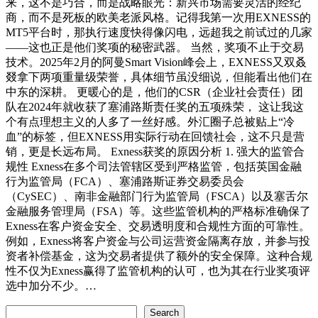
来，这不是巧合，而是战略眼光：新兴市场需要灵活的经纪
商，而不是死板的欧美老派风格。记得我第一次用EXNESS的
MT5平台时，那执行速度快得像闪电，远超我之前试过的几家
——这也正是他们奖项的秘密武器。 当然，奖项不止于交易
技术。2025年2月的阿曼Smart Vision峰会上，EXNESS又双叒
叕拿下两项重量级荣誉，具体细节虽没细说，但能看出他们在
中东的深耕。 更暖心的是，他们的CSR（企业社会责任）团
队在2024年就收获了塞浦路斯责任奖的五项殊荣， 这让我这
个有点理想主义的人多了一丝好感。外汇圈子总被贴上“冷
血”的标签，但EXNESS用实际行动在回馈社会，这不只是营
销，更是长远布局。 Exness获奖的原因分析 1. 强大的监管合
规性 Exness在多个司法管辖区受到严格监管，包括英国金融
行为监管局（FCA）、塞浦路斯证券交易委员会
（CySEC）、南非金融部门行为监管局（FSCA）以及塞舌尔
金融服务管理局（FSA）等。这些监管机构的严格标准确保了
Exness在客户资金安全、交易透明度和合规性方面的可靠性。
例如，Exness将客户资金与公司运营资金隔离存放，并参与投
资者补偿基金，这为交易者提供了额外的安全保障。这种合规
性不仅为Exness赢得了监管机构的认可，也为其在行业奖项评
选中加分不少。…
Search
Search