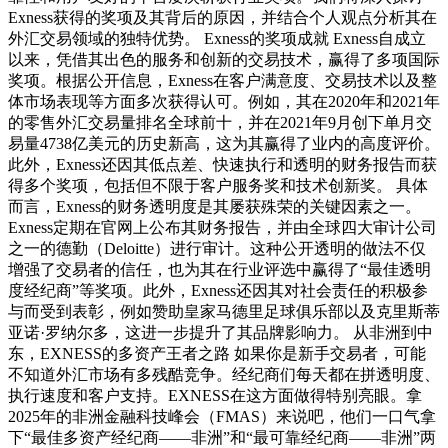
Exness获得的奖项及其背后的原因，并结合个人观点分析其在
外汇交易领域的独特优势。 Exness的奖项成就 Exness自成立
以来，凭借其出色的服务和创新的交易技术，赢得了多项国际
奖项。根据公开信息，Exness在客户满意度、交易技术以及整
体市场表现等方面多次获得认可。例如，其在2020年和2021年
的零售外汇交易量排名全球前十，并在2021年9月创下单月交
易量4738亿美元的历史新高，这为其赢得了业内的高度评价。
此外，Exness还因其低点差、快速执行和透明的财务报告而获
得多个奖项，包括但不限于客户服务奖和技术创新奖。 具体
而言，Exness的财务透明度是其屡获殊荣的关键因素之一。
Exness定期在官网上公布其财务报告，并由全球四大审计公司
之一的德勤（Deloitte）进行审计。这种公开透明的做法不仅
增强了交易者的信任，也为其在行业评选中赢得了“最佳透明
度经纪商”等奖项。此外，Exness还因其对社会责任的积极参
与而受到表彰，例如赞助皇家马德里足球俱乐部以及克里斯蒂
亚诺·罗纳尔多，这进一步提升了其品牌影响力。 从非洲到中
东，EXNESS的多资产王者之路 如果你是新手交易者，可能
不知道外汇市场有多残酷竞争。经纪商们每天都在拼透明度、
执行速度和客户支持。EXNESS在这方面做得特别亮眼。拿
2025年的非洲金融科技峰会（FMAS）来说吧，他们一口气拿
下“最佳多资产经纪商——非洲”和“最可靠经纪商——非洲”两