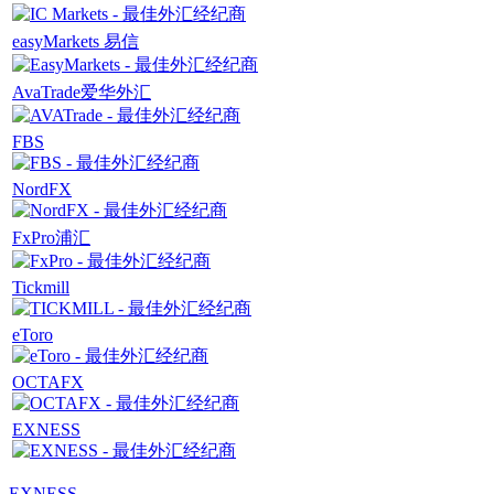
easyMarkets 易信
AvaTrade爱华外汇
FBS
NordFX
FxPro浦汇
Tickmill
eToro
OCTAFX
EXNESS
EXNESS