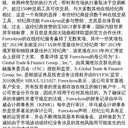
格。有两种类型的执行方式：即时和市场执行量取决于交易帐
户。超过150种交易工具可供交易。与大多数其他在线经纪商
相比，这是一个有限的选择，有些经纪商提供数千种在线交易
工具。 经纪商功能 Forex4you还参与赞助，尤其是在体育领
域。过去，该经纪商曾赞助宝珀GT赛车赛事，国际汽联世界
房车锦标赛，并且曾是美国大陆曲棍球联盟的官方合作伙伴。
Forex4you的在线经纪服务赢得了无数奖项。其中一些奖项包
括“ 2013年东南亚2017 IAIR年度最佳外汇经纪商”和“ 2013年
俄罗斯和独联体最佳外汇经纪商”，该奖项在2013年外汇博览
会上获得了大奖。 查看详情 监管 Forex4you的母公司为“ E-
Global Trade＆Finance Group，Inc.”。由英属维尔京群岛的金
融服务委员会（FSC）授权和监管。E-Global Trade & Finance
Group, Inc. 是根据证券及投资业务法授权并由BVI FSC监管，
2010执照#: SIBA/L/12/1027. Forex4you表示，该公司非常重视
客户安全。所有投资者的资金都存放在独立的银行账户中，与
公司资金分开存放，因此不得用于任何其他目的。为了确保记
录的准确性并遵守规定的法规，Forex4you的财务记录由毕马
威会计师事务所（KPMG）每年进行审计，毕马威会计师事务
所是世界著名的审计公司。 Forex4you声明，经纪公司具有足
够的运营资本，并会不断增加其股本和储备金。这样做是为了
减轻由于市场波动或经纪业务涉及的其他风险而可能发生的任