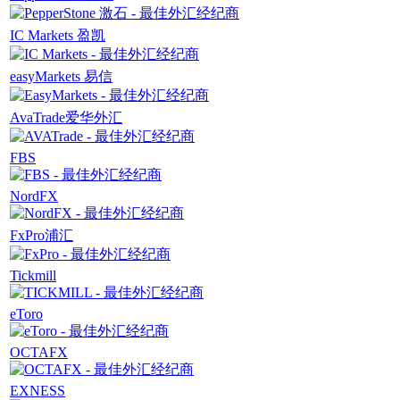
IC Markets 盈凯
easyMarkets 易信
AvaTrade爱华外汇
FBS
NordFX
FxPro浦汇
Tickmill
eToro
OCTAFX
EXNESS