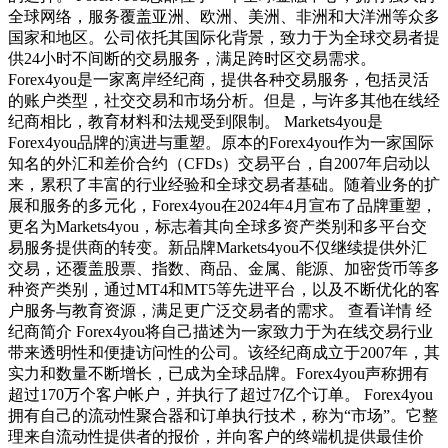
全球网络，服务覆盖亚洲、欧洲、美洲、非洲和大洋洲等众多
国家和地区。公司依托其国际化背景，致力于为全球交易者提
供24小时不间断的交易服务，满足跨时区交易需求。
Forex4you是一家离岸经纪商，提供各种交易服务，包括灵活
的账户类型，社交交易和市场分析。但是，与许多其他在线经
纪商相比，教育材料和法规受到限制。 Markets4you是
Forex4you品牌的演进与重塑。原本的Forex4you作为一家国际
知名的外汇和差价合约（CFDs）交易平台，自2007年启动以
来，累积了丰富的行业经验和全球交易者基础。随着业务的扩
展和服务的多元化，Forex4you在2024年4月宣布了品牌重塑，
更名为Markets4you，标志着其向全球多资产类别和多平台交
易服务提供商的转变。新品牌Markets4you不仅继续提供外汇
交易，还覆盖股票、指数、商品、金属、能源、加密货币等多
种资产类别，通过MT4和MT5等先进平台，以及不断优化的客
户服务与教育资源，满足更广泛交易者的需求。 查看详情 经
纪商简介 Forex4you将自己描述为一家致力于为在线交易行业
带来透明性和便捷访问性的公司。该经纪商成立于2007年，其
实力和数量不断增长，已成为全球品牌。Forex4you声称拥有
超过170万个客户帐户，并执行了超过7亿个订单。 Forex4you
拥有自己的流动性聚合器和订单执行技术，称为“市场”。它整
理来自流动性提供者的报价，并向客户的终端机提供最佳价