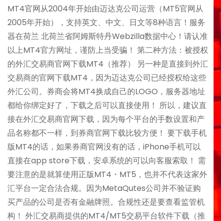
MT4官网从2004年开始由迈达克公司运营（MT5官网从
2005年开始），支持英文、中文、日文等8种语言！服务
器在荷兰 北荷兰省阿姆斯特丹Webzilla数据中心！请认准
以上MT4官方网址，谨防上当受骗！ 第二种方法：被授权
的外汇交易商官网下载MT4（推荐） 另一种是直接到外汇
交易商的官网下载MT4，因为迈达克公司已经授权给这些
外汇公司。券商会将MT4换成自己的LOGO，服务器地址
都给你绑定好了，下载之后可以直接使用！ 所以，建议直
接在外汇交易商官网下载，因为每个平台的手数设置和产
品名称都不一样，到券商官网下载比较方便！ 要下载手机
版MT4的话，如果券商官网没有的话，iPhone手机可以
直接在app store下载，安卓系统的可以向客服索取！ 需
要注意的是就算使用正版MT4・MT5，也并不代表这家外
汇平台一定合法合规。因为MetaQutes公司并不验证购
买产品的公司是否有金融牌照。合规性还是要查看监管机
构！ 外汇交易商提供的MT4/MT5交易平台软件下载（推