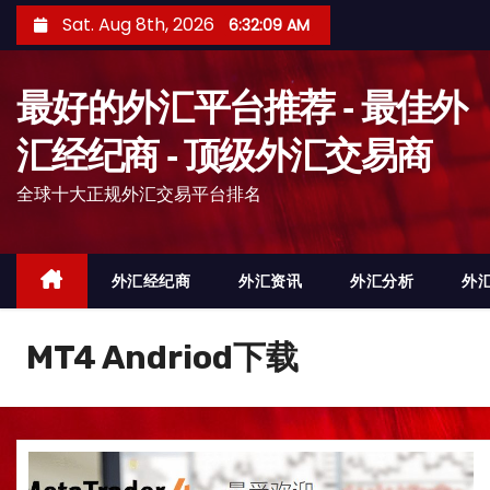
S
Sat. Aug 8th, 2026
6:32:12 AM
k
i
最好的外汇平台推荐 - 最佳外
p
t
汇经纪商 - 顶级外汇交易商
o
全球十大正规外汇交易平台排名
c
o
n
外汇经纪商
外汇资讯
外汇分析
外
t
e
n
MT4 Andriod下载
t