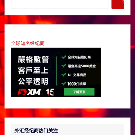
Searc
e
a
r
c
h
全球知名经纪商
外汇经纪商热门关注