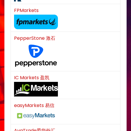
FPMarkets
PepperStone 激石
IC Markets 盈凯
easyMarkets 易信
AvaTrade爱华外汇