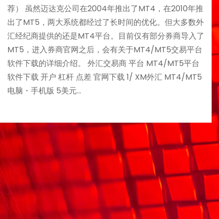
荐） 虽然迈达克公司在2004年推出了MT4，在2010年推
出了MT5，两大系统都经过了长时间的优化。但大多数外
汇经纪商提供的还是MT4平台。目前仅有部分券商导入了
MT5，进入券商官网之后，会有关于MT4/MT5交易平台
软件下载的详细介绍。 外汇交易商 平台 MT4/MT5平台
软件下载 开户 杠杆 点差 官网下载 1/ XM外汇 MT4/MT5
电脑・手机版 5美元…