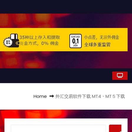
Home
外汇交易软件下载 MT4・MT５下载
S