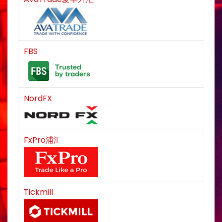
FBS
NordFX
FxPro浦汇
Tickmill