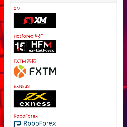
XM
Hotforex 热汇
FXTM 富拓
EXNESS
RoboForex