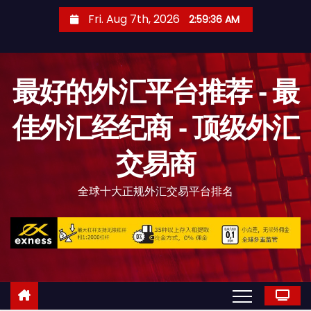
S
Fri. Aug 7th, 2026
2:59:37 AM
k
i
p
最好的外汇平台推荐 - 最
t
o
佳外汇经纪商 - 顶级外汇
c
o
交易商
n
t
全球十大正规外汇交易平台排名
e
n
t