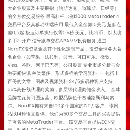
NordFX摘要 外汇、黄金、白银、加密货币、原油、各
大企业股票及主要股指（纳斯达克、道琼斯、日经等）
的全方位交易服务 最高杠杆比例1:1000 MetaTrader 4
交易平台及其移动终端应用 最低入金金额10美元 超低点
差0点起 极速订单执行仅需0.5秒 美元、比特币、以太坊
多币种开户 信号跟单交易&PAMM投资服务 通过
NordFX投资基金及其个性化定制产品，投资全球各大著
名企业（如苹果、法拉利、波音、可口可乐、微软、
Visa、谷歌、阿里巴巴等）公司股票 专业市场分析与金
融要闻快讯 种类繁多、形式多样的学习资料——包括上
百份的文章、图表及视频资料 24/5多语种客户支持
65%高份额代理商奖励，多层级代理商佣金收入。 全球
品牌在瓦努阿图运营，欧盟品牌位于塞浦路斯利马索
尔。 NordFX拥有来自100多个国家的120万客户。该网
站以14种语文提供。他们为50多个交易工具的买卖提供
了著名的MetaTrader平台。 该交易平台提供ECN交