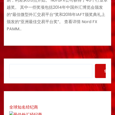
易，利差从0.0点开始。 NordFX公司获得了46个行业卓
越奖。 其中一些奖项包括2014年中国外汇博览会颁发
的“最佳微型外汇交易平台”奖和2018年IAFT颁奖典礼上
颁发的“亚洲最佳交易平台奖”。 查看详情 Nord FX
PAMM…
S
Searc
e
a
r
c
h
全球知名经纪商