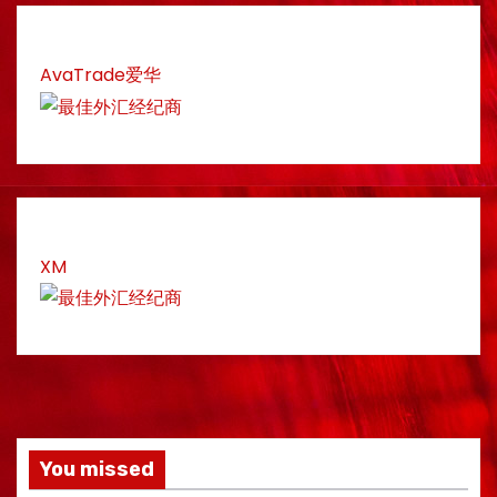
AvaTrade爱华
XM
You missed