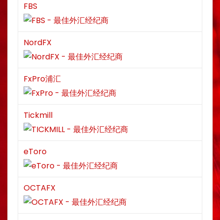
FBS
NordFX
FxPro浦汇
Tickmill
eToro
OCTAFX