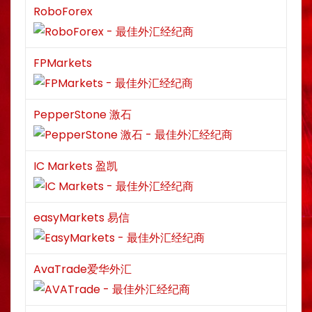
RoboForex
FPMarkets
PepperStone 激石
IC Markets 盈凯
easyMarkets 易信
AvaTrade爱华外汇