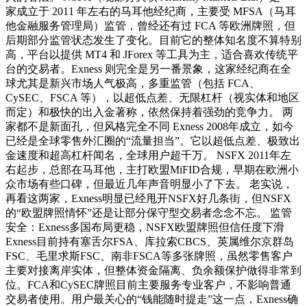
家成立于 2011 年左右的马耳他经纪商，主要受 MFSA（马耳
他金融服务管理局）监管，曾经还有过 FCA 等欧洲牌照，但
后期部分监管状态发生了变化。目前它的整体知名度不算特别
高，平台以提供 MT4 和 JForex 等工具为主，适合喜欢传统平
台的交易者。Exness 则完全是另一番景象，这家经纪商在全
球尤其是新兴市场人气极高，多重监管（包括 FCA、
CySEC、FSCA 等），以超低点差、无限杠杆（视实体和地区
而定）和极快的出入金著称，依然保持着强劲的竞争力。 两
家都不是新面孔，但风格完全不同 Exness 2008年成立，如今
已经是全球零售外汇圈的“流量担当”。它以超低点差、极致出
金速度和超高杠杆闻名，全球用户超千万。 NSFX 2011年左
右起步，总部在马耳他，主打欧盟MiFID合规，早期在欧洲小
众市场有些口碑，但最近几年声音明显小了下去。 老实说，
再看这两家，Exness明显已经甩开NSFX好几条街，但NSFX
的“欧盟牌照情怀”还是让部分保守型交易者念念不忘。 监管
安全：Exness多国布局更稳，NSFX欧盟牌照但信任度下滑
Exness目前持有塞舌尔FSA、库拉索CBCS、英属维尔京群岛
FSC、毛里求斯FSC、南非FSCA等多张牌照，虽然零售客户
主要对接离岸实体，但整体资金隔离、负余额保护做得非常到
位。FCA和CySEC牌照目前主要服务专业客户，不影响普通
交易者使用。用户最关心的“钱能随时提走”这一点，Exness确