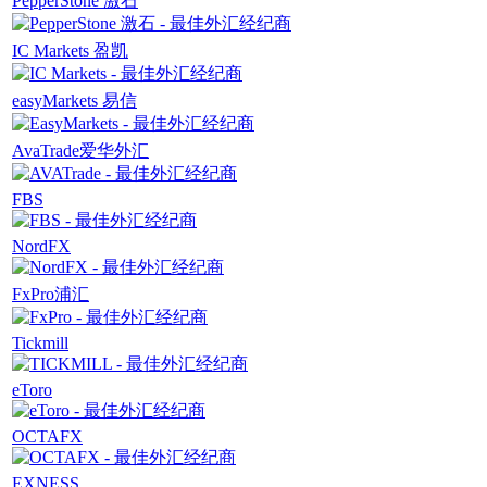
PepperStone 激石
IC Markets 盈凯
easyMarkets 易信
AvaTrade爱华外汇
FBS
NordFX
FxPro浦汇
Tickmill
eToro
OCTAFX
EXNESS