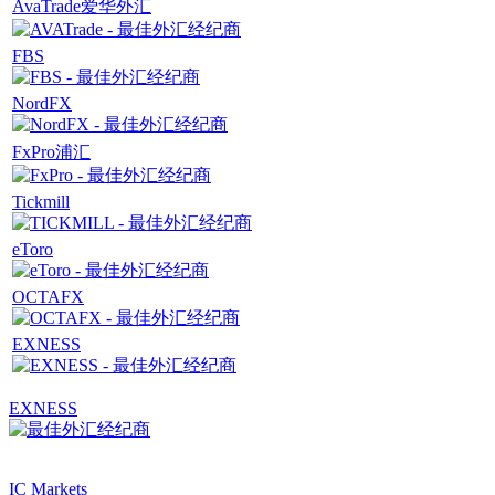
AvaTrade爱华外汇
FBS
NordFX
FxPro浦汇
Tickmill
eToro
OCTAFX
EXNESS
EXNESS
IC Markets