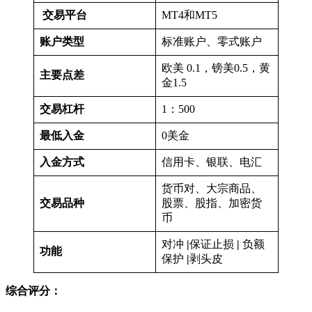
交易平台
MT4和MT5
账户类型
标准账户、零式账户
欧美 0.1，镑美0.5，黄
主要点差
金1.5
交易杠杆
1：500
最低入金
0美金
入金方式
信用卡、银联、电汇
货币对、大宗商品、
交易品种
股票、股指、加密货
币
对冲
|
保证止损
|
负额
功能
保护
|
剥头皮
综合评分：