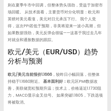
则在夏季牛市中回调，但整体势头强劲，受益于加密市
场回暖。 从技术面看，主要货币对分化明显：欧元和
英镑对美元看涨，美元对日元承压下行。 我个人觉
得，这次PPI若低于预期，非美将迎来一波小高潮，但
如果数据强劲，美元反弹会很猛——这基于我过去几年
对就业和通胀数据的跟踪。
欧元/美元（EUR/USD）趋势
分析与预测
欧元/美元当前报价1.1666
，较昨日小幅回落，但整体
持稳于1.1680附近。
基本面利好：
欧元区PMI数据改
善，美联储宽松预期升温；技术上，价格逼近1.1730阻
力，MACD显示金叉信号。 如果突破1.1805，下跌选项
将被取消。