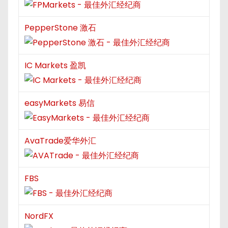
PepperStone 激石
IC Markets 盈凯
easyMarkets 易信
AvaTrade爱华外汇
FBS
NordFX