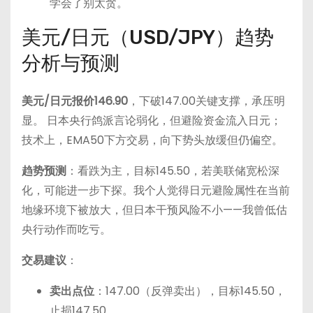
学会了别太贪。
美元/日元（USD/JPY）趋势
分析与预测
美元/日元报价146.90
，下破147.00关键支撑，承压明
显。 日本央行鸽派言论弱化，但避险资金流入日元；
技术上，EMA50下方交易，向下势头放缓但仍偏空。
趋势预测
：看跌为主，目标145.50，若美联储宽松深
化，可能进一步下探。我个人觉得日元避险属性在当前
地缘环境下被放大，但日本干预风险不小——我曾低估
央行动作而吃亏。
交易建议
：
卖出点位
：147.00（反弹卖出），目标145.50，
止损147.50。