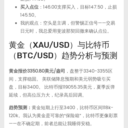
买入点位
：146.00支撑买入，目标147.50，止损
145.50。
我的观点：空头是主调，但警惕正信号——交易
日元时，我总爱用斐波那契回撤来确认点位。
黄金（XAU/USD）与比特币
（BTC/USD）趋势分析与预测
黄金报价3350.80美元/盎司
，盘整于3340-3355区
间，支撑稳固。 美联储降息预期和美元弱势吸引买
盘，目标3400。 比特币报119055.35美元，夏季反弹
延续，但高位压力大，纪录高后回调。
趋势预测：
黄金短期上行至3400，比特币区间118k-
120k。我认为黄金是可靠的“保险箱”，比特币更像彩票
——在不确定期，前者总能让我睡得安稳。