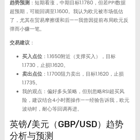
趋势预测
：短期看涨，中期目标1.1780，但若PPI数据
超预期，可能回调至1.1600。我认为欧元被市场低估
了，尤其在贸易摩擦缓和后——我曾因提前布局欧元反
弹而小赚一笔。
交易建议
：
买入点位
：1.1650附近（支撑买入），目标
1.1730，止损1.1620。
卖出点位
：1.1700阻力卖出，目标1.1620，止损
1.1735。
我的观点：偏好多头策略，但别忽略RSI超买风
险，建议结合4小时图操作——经验告诉我，欧元
波动时，耐心等回调再进。
英镑/美元（GBP/USD）趋势
分析与预测