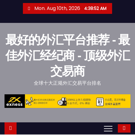
S
Mon. Aug 10th, 2026
4:38:53 AM
k
i
p
最好的外汇平台推荐 - 最
t
o
佳外汇经纪商 - 顶级外汇
c
o
交易商
n
t
全球十大正规外汇交易平台排名
e
n
t