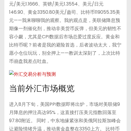
元/美元1.1666、英镑/美元1.3554、美元/日元
146.90、黄金3350.80美元/盎司、比特币119055.35美
元——我来聊聊我的观察。我的观点是，美联储降息预
期像一剂催化剂，推动非美货币反弹，但美元的韧性不
容小觑，尤其是CPI数据后市场总爱过度反应。黄金和
比特币呢？前者是我的避险首选，后者波动太大，我宁
愿小仓位玩玩，别全押上——教训太深刻了，上次比特
币崩盘我差点吐血。
当前外汇市场概览
进入8月下旬，美国PPI数据即将出炉，市场对美联储9
月降息的押注高达95%，这直接打压美元指数回落至
97.80附近。 同时，中东地缘紧张和美俄阿拉斯加峰会
让避险情绪升温，推动黄金盘整在3350上方。 比特币