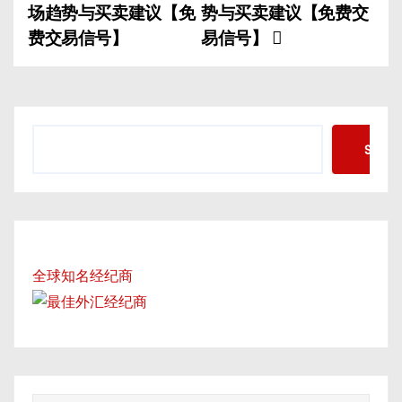
o
场趋势与买卖建议【免
势与买卖建议【免费交
费交易信号】
易信号】
s
t
n
S
Searc
a
e
a
v
r
c
i
h
g
全球知名经纪商
a
t
i