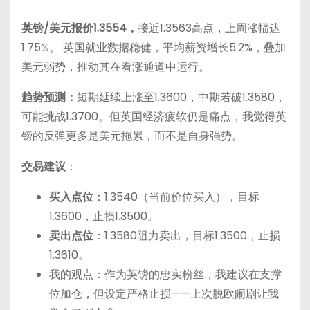
英镑/美元报价1.3554，
接近1.3563高点，上周涨幅达
1.75%。 英国就业数据稳健，平均薪资增长5.2%，叠加
美元弱势，推动其在看涨通道中运行。
趋势预测：
短期延续上涨至1.3600，中期若破1.3580，
可能挑战1.3700。但英国经济疲软仍是痛点，我觉得英
镑的反弹更多是美元拖累，而不是自身强势。
交易建议
：
买入点位
：1.3540（当前价位买入），目标
1.3600，止损1.3500。
卖出点位
：1.3580阻力卖出，目标1.3500，止损
1.3610。
我的观点：作为英镑的忠实粉丝，我建议在支撑
位加仓，但设定严格止损——上次脱欧闹剧让我