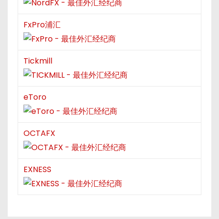
FxPro浦汇
Tickmill
eToro
OCTAFX
EXNESS