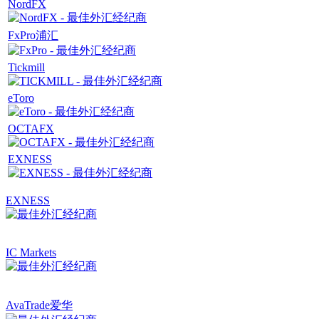
NordFX
FxPro浦汇
Tickmill
eToro
OCTAFX
EXNESS
EXNESS
IC Markets
AvaTrade爱华