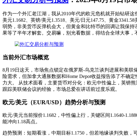
作为一个外汇老江湖，我从2010年代的欧元危机就开始钻研
美元1.1682、英镑/美元1.3518、美元/日元147.75、黄金3
弱势，非美货币反弹机会大，但黄金和比特币的回调让我保持谨
果等了半年才解套。交易嘛，别光看数据，得结合全球大事，
当前外汇市场概览
8月19日这天，市场焦点锁定在俄罗斯-乌克兰谈判进展和美联储主席
险需求，但加拿大通胀数据和Home Depot收益报告添了
力大。 从技术面看，主要货币对分化：欧元中性偏上，英镑熊
跟踪美联储会议的经验，市场总爱在讲话前过度乐观。
欧元/美元（EUR/USD）趋势分析与预测
欧元/美元当前报价1.1682，中性偏上行，关键区间1.1640-1
能冲向1.18高点。
趋势预测：短期看涨，中期目标1.1750，但若地缘谈判失败