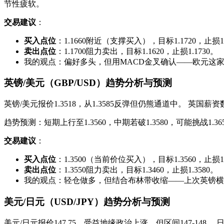
节性疲软。
交易建议
：
买入点位
：1.1660附近（支撑买入），目标1.1720，止损1.
卖出点位
：1.1700阻力卖出，目标1.1620，止损1.1730。
我的观点：偏好多头，但用MACD金叉确认——欧元这家
英镑/美元（GBP/USD）趋势分析与预测
英镑/美元报价1.3518，从1.3585反弹但仍熊通道中。 英
趋势预测：短期上行至1.3560，中期若破1.3580，可能挑
交易建议
：
买入点位
：1.3500（当前价位买入），目标1.3560，止损1.
卖出点位
：1.3550阻力卖出，目标1.3460，止损1.3580。
我的观点：轻仓做多，但结合布林带收缩——上次英镑横
美元/日元（USD/JPY）趋势分析与预测
美元/日元报价147.75，受益地缘政治上涨，但区间147-14