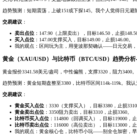
趋势预测：短期震荡，上破151或下探145。我个人觉得日元
交易建议
：
卖出点位
：147.90（上限卖出），目标146.50，止损148.5
买入点位
：147.00支撑买入，目标149.00，止损146.00。
我的观点：区间玩为主，用斐波那契确认——日元交易，
黄金（XAU/USD）与比特币（BTC/USD）趋势分
黄金报价3341.58美元/盎司，中性偏熊，支撑3320，阻力340
趋势预测：黄金短期盘整至3380，比特币区间114k-119k
交易建议
：
黄金买入点位
：3330（支撑买入），目标3380，止损331
黄金卖出点位
：3350阻力卖出，目标3310，止损3360。
比特币买入点位
：114800（回调买入），目标119000，止损
比特币卖出点位
：116000（高位卖出），目标113000，止损
我的观点：黄金核心仓，比特币小玩——别全仓加密，早