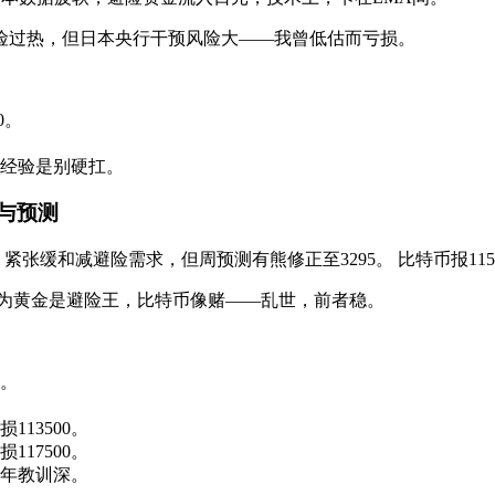
避险过热，但日本央行干预风险大——我曾低估而亏损。
0。
经验是别硬扛。
析与预测
0。 紧张缓和减避险需求，但周预测有熊修正至3295。 比特币报1155
。我认为黄金是避险王，比特币像赌——乱世，前者稳。
0。
113500。
117500。
年教训深。