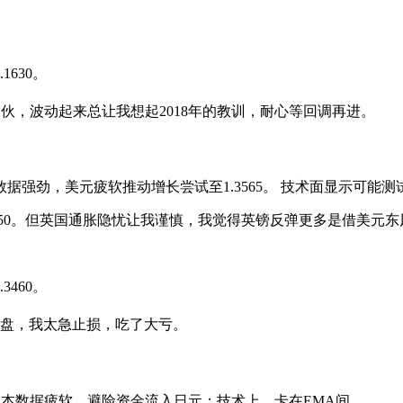
1630。
伙，波动起来总让我想起2018年的教训，耐心等回调再进。
国薪资数据强劲，美元疲软推动增长尝试至1.3565。 技术面显示可
战1.3650。但英国通胀隐忧让我谨慎，我觉得英镑反弹更多是借美元
3460。
盘，我太急止损，吃了大亏。
8。 日本数据疲软，避险资金流入日元；技术上，卡在EMA间。