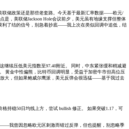
美联储政策还是那些老套路。今天基于最新汇率数据——欧元/
我的观点是，美联储Jackson Hole会议前夕，美元虽有地缘支撑但整体
构获利了结的信号，别急着抄底——我上次在类似回调中追低，结
%，这继续压低美元指数至97.40附近。 同时，中东紧张缓和稍减避
震荡。 黄金中性偏熊，比特币回调明显，受益于加密牛市但高位压
会放大，但如果鲍威尔鹰派，美元反弹会很迅猛——基于我过去
稳50日均线上方，尝试 bullish 修正。 如果突破1.17，可
缓和后——我曾因忽略欧元区刺激而错过反弹，但也提醒，别忽略季