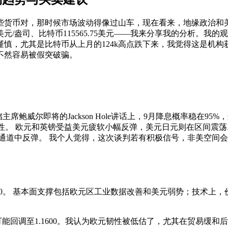
这些货币对，那时候市场波动得像过山车，现在看来，地缘政治和
341.58美元/盎司、比特币115565.75美元——我来分享我的分析。
慎，尤其是比特币从上月的124k高点跌下来，我觉得这是机
不然容易被假突破骗。
鲍威尔即将的Jackson Hole讲话上，9月降息概率稳在95
不确定性。 欧元和英镑受益美元疲软小幅反弹，美元日元则在区间
通道中反弹。 我个人觉得，这次谈判若有积极信号，非美空间
.1880。 基本面支撑包括欧元区工业数据改善和美元弱势；技术上，价格持
，可能回调至1.1600。我认为欧元韧性被低估了，尤其在贸易