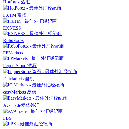
Hotforex 热汇
FXTM 富拓
EXNESS
RoboForex
FPMarkets
PepperStone 激石
IC Markets 盈凯
easyMarkets 易信
AvaTrade爱华外汇
FBS