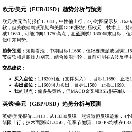
欧元/美元（EUR/USD）趋势分析与预测
欧元/美元当前报价1.1643，中性偏上行，4小时图显示从1.16
软，但美联储鹰派预期和美国GDP强劲打压欧元；技术上，持稳5
破1.1680，可能冲向1.1750高点，甚至测试1.1800年末目
似中东局势。
趋势预测：
短期看涨，中期目标1.1680，但纪要鹰派或回调1
节疲软和通胀压力别忘，结合波浪理论，目前可能在A波反弹
交易建议
：
买入点位
：1.1620附近（支撑买入），目标1.1680，止损1.
卖出点位
：1.1660阻力卖出，目标1.1580，止损1.1690。
我的观点：偏多头策略，但MACD金叉和RSI超买确认
英镑/美元（GBP/USD）趋势分析与预测
英镑/美元报价1.3418，从1.3380反弹，熊通道但反弹迹象，
绪限上行；技术面测试1.3450，但季节脆弱，100 PS均线在1