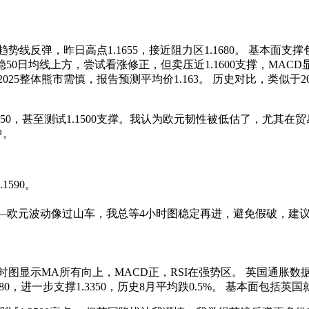
20趋势线反弹，昨日高点1.1655，接近阻力区1.1680。 基本
0日均线上方，尝试看涨修正，但卖压近1.1600支撑，MACD
标，但2025整体熊市需慎，报告预测平均价1.163。 历史对比，类
.1550，甚至测试1.1500支撑。我认为欧元韧性被低估了，
中。
1590。
——欧元波动像过山车，我总等4小时图稳定再进，避免假破，建议结
4小时图显示MA所有向上，MACD正，RSI在强势区。 英国通胀数据
.3380，进一步支撑1.3350，历史8月平均跌0.5%。 基本面