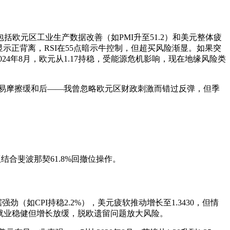
面支撑包括欧元区工业生产数据改善（如PMI升至51.2）和美元整体疲
显示正背离，RSI在55点暗示牛控制，但超买风险渐显。如果突
似于2024年8月，欧元从1.17持稳，受能源危机影响，现在地缘风险类
尤其在贸易摩擦缓和后——我曾忽略欧元区财政刺激而错过反弹，但季
合斐波那契61.8%回撤位操作。
强劲（如CPI持稳2.2%），美元疲软推动增长至1.3430，但情
包括英国就业稳健但增长放缓，脱欧遗留问题放大风险。