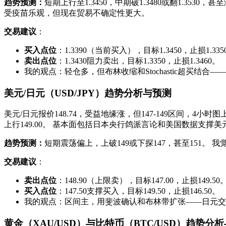
趋势预测：
短期上行至1.3450，中期破1.3480或翻1.353
受疫苗乐观，但现在贸易不确定性更大。
交易建议
：
买入点位
：1.3390（当前买入），目标1.3450，止损1.335
卖出点位
：1.3430阻力卖出，目标1.3350，止损1.3460。
我的观点：轻仓多，但布林收缩和Stochastic超买
美元/日元（USD/JPY）趋势分析与预测
美元/日元报价148.74，受益地缘涨，但147-149区间，4小
上行149.00。 基本面包括日本央行鸽派言论和美国数据支撑美
趋势预测：
短期震荡偏上，上破149或下探147，甚至151。 
交易建议
：
卖出点位
：148.90（上限卖），目标147.00，止损149.50
买入点位
：147.50支撑买入，目标149.50，止损146.50。
我的观点：区间主，用斐波确认和布林带扩张——日元交
黄金（XAU/USD）与比特币（BTC/USD）趋势分