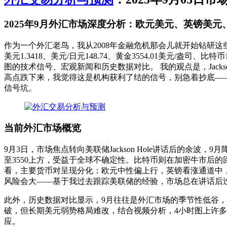
2025年9月外汇市场深度分析：欧元美元、英镑美
作为一个外汇老鸟，我从2008年金融危机那会儿就开始钻研这
美元1.3418、美元/日元148.74、黄金3554.01美元/
图的技术信号、宏观新闻和历史数据对比。 我的观点是，Jac
高点跌下来，我觉得这是机构获利了结的信号，别急着抄底——
信号坑。
当前外汇市场概览
9月3日，市场焦点转向美联储Jackson Hole讲话后的余
至3550上方，受益于全球不确定性。比特币则在加密牛市后的回
看，主要货币对呈现分化：欧元中性偏上行，英镑看涨通道中
风险会大——基于我过去跟踪美联储的经验，市场总在讲话后过
此外，历史数据对比显示，9月往往是外汇市场的季节性低谷，类似
破，但长期美元弱势格局难改，结合视频分析，4小时图上许多对子
应。