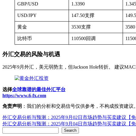
GBP/USD
1.3390
1.34
USD/JPY
147.50支撑
149.
黄金
3530支撑
3580
比特币
110500回调
1150
外汇交易的风险与机遇
2025年9月外汇，美元弱势主，但Jackson Hole转折。
选择
全球靠谱的最佳外汇平台
https://www.6-fx.com
免责声明
：我们的分析和交易信号仅供参考，不构成投资建议
Post
外汇交易分析与预测：2025年9月02日市场趋势与买卖建议【
外汇交易分析与预测：2025年9月04日市场趋势与买卖建议【
navigation
Search
Search