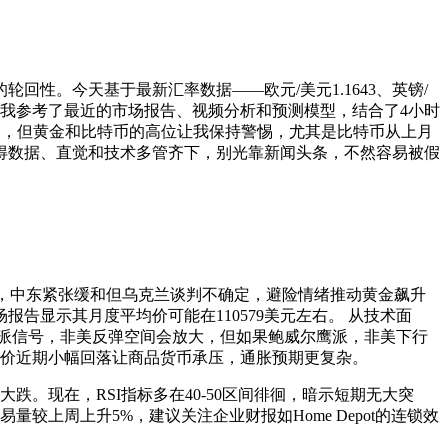
性。今天基于最新汇率数据——欧元/美元1.1643、英镑/
分析更详实，我参考了最近的市场报告、视频分析和预测模型，结合了4小时
潜力大，但黄金和比特币的高位让我保持警惕，尤其是比特币从上月
，得数据、直觉和技术多管齐下，别光靠新闻头条，不然容易被假
。 同时，中东紧张缓和但乌克兰谈判不确定，避险情绪推动黄金飙升
报告显示其月度平均价可能在110579美元左右。 从技术面
派信号，非美反弹空间会放大，但如果鲍威尔鹰派，非美下行
油价近期小幅回落让商品货币承压，通胀预期更复杂。
跌。现在，RSI指标多在40-50区间徘徊，暗示短期无大突
较上周上升5%，建议关注企业财报如Home Depot的连锁效