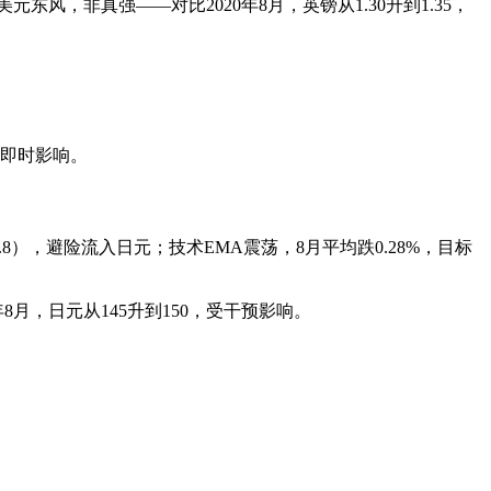
美元东风，非真强——对比2020年8月，英镑从1.30升到1.35，
的即时影响。
49.8），避险流入日元；技术EMA震荡，8月平均跌0.28%，目标
8月，日元从145升到150，受干预影响。