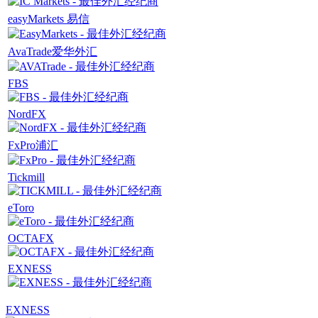
easyMarkets 易信
AvaTrade爱华外汇
FBS
NordFX
FxPro浦汇
Tickmill
eToro
OCTAFX
EXNESS
EXNESS