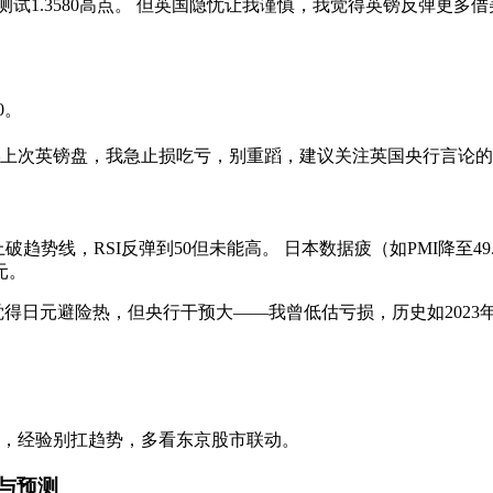
0，甚至测试1.3580高点。 但英国隐忧让我谨慎，我觉得英镑反弹更多借
0。
结合——上次英镑盘，我急止损吃亏，别重蹈，建议关注英国央行言论
时图上破趋势线，RSI反弹到50但未能高。 日本数据疲（如PMI降至
元。
我觉得日元避险热，但央行干预大——我曾低估亏损，历史如2023年
。
，经验别扛趋势，多看东京股市联动。
析与预测