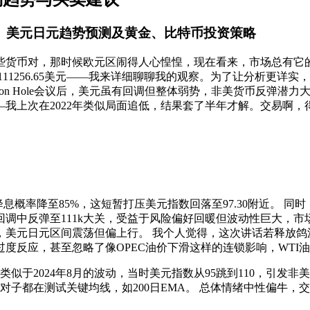
元、美元日元趋势预测及黄金、比特币投资策略
些货币对，那时候欧元区闹得人心惶惶，现在看来，市场总有它的轮回
盎司、比特币111256.65美元——我来详细聊聊我的观察。为了让
kson Hole会议后，美元虽有回调但整体弱势，非美货币反弹
我上次在2022年类似局面追低，结果套了半年才解。交易啊
波，9月降息概率降至85%，这短暂打压美元指数回落至97.30附近
调中反弹至111k大关，受益于风险偏好回暖但波动性巨大，市场
，美元日元区间震荡但偏上行。 我个人觉得，这次讲话若释放鸽
度反应，甚至忽略了像OPEC油价下滑这样的连锁影响，WTI
于2024年8月的波动，当时美元指数从95跳到110，引发非美大
都在测试关键均线，如200日EMA。 总体情绪中性偏牛，交易量