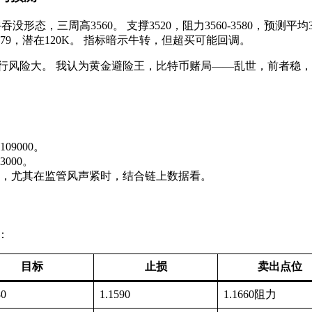
0，牛吞没形态，三周高3560。 支撑3520，阻力3560-3580，
0579，潜在120K。 指标暗示牛转，但超买可能回调。
k，但下行风险大。 我认为黄金避险王，比特币赌局——乱世，前者稳，对
09000。
3000。
，尤其在监管风声紧时，结合链上数据看。
：
目标
止损
卖出点位
80
1.1590
1.1660阻力