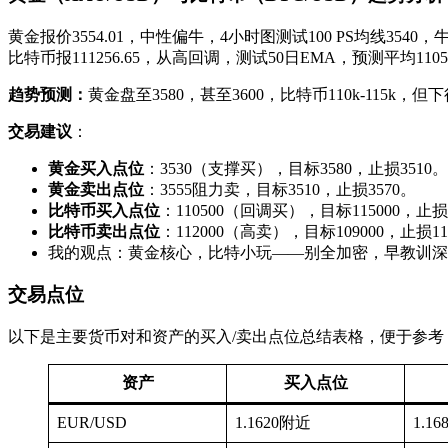
黄金报价3554.01，中性偏牛，4小时图测试100 PS均线354
比特币报111256.65，从高回调，测试50日EMA，预测平均11
趋势预测：
黄金盘至3580，甚至3600，比特币110k-115
交易建议
：
黄金买入点位
：3530（支撑买），目标3580，止损3510。
黄金卖出点位
：3555阻力卖，目标3510，止损3570。
比特币买入点位
：110500（回调买），目标115000，止损1
比特币卖出点位
：112000（高卖），目标109000，止损11
我的观点：黄金核心，比特小玩——别全加密，早教训深
交易点位
以下是主要货币对和资产的买入/卖出点位总结表格，便于参考
资产
买入点位
EUR/USD
1.1620附近
1.16