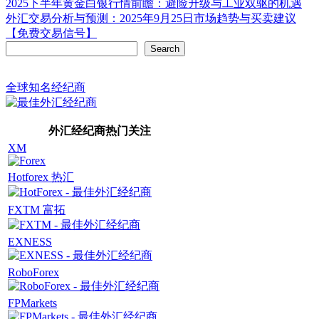
Post
2025下半年黄金白银行情前瞻：避险升级与工业双驱的机遇
外汇交易分析与预测：2025年9月25日市场趋势与买卖建议
navigation
【免费交易信号】
Search
Search
全球知名经纪商
外汇经纪商热门关注
XM
Hotforex 热汇
FXTM 富拓
EXNESS
RoboForex
FPMarkets