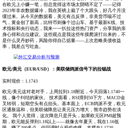
在欧元上小赚一笔，但总觉得这市场太阴晴不定了——记得
2023年非农数据爆冷，我在英镑上栽了个大跟头，好几个月没
缓过来。从今天的数据看，美元有点反弹，非美货币喘不过
气，黄金创了新高，比特币则像个过山车。基于最新K线、技
术指标和央行动态，我来一一扒拉这些热门资产，分享我的亲
身心得和点位建议。这些观点是我这些年摸爬滚打出来的，不
是什么灵丹妙药，风险你得自己掂量——上次忽略美债收益
率，我差点亏吐血。
欧元/美元（EUR/USD）：美联储鸽派信号下的拉锯战
实时现价：1.1743
欧元/美元这对老对手，上周拉到1.18附近，今天回落1.1740一
线，像个纠结的家伙。 技术面看，RSI滑到50下方，MACD金
叉转弱，短期空头有点抬头。基本面上，ECB鸽派不变，欧元
区通胀温和，但美联储降息让美元压力增大，熊市趋势在淡
化。 我个人觉得，这次降息只是开头，如果欧元区PMI超预
期，欧元能反弹到1.18以上——就像去年夏天，我在1.16低
吸，赚了200多点，但回调时止损也肉疼。支撑在1.1720-