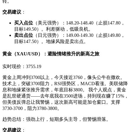
转。
交易建议
：
买入点位
（美元强势）：148.20-148.40（止损147.80，
目标149.50）。利差驱动，低吸良机。
卖出点位
（日元强势）：149.00-149.30（止损149.80，
目标147.50）。地缘风险是卖出点。
黄金（XAU/USD）：避险情绪推升的新高之旅
实时现价：3755.19
黄金上周冲到3700以上，今天接近3760，像头公牛在撒欢。
技术上，突破3700阻力，RSI强势区，MACD看涨。美联储降
息和地缘紧张推升需求，年底目标3800。 我个人观点，黄金
是乱世硬通货——去年底我在3500进场，持到现在赚了15%，
但美债反弹总让我警惕，这次新高可能是加仓窗口。支撑
3730-3700，阻力3780-3800。
趋势总结：强劲上行，短期多头主导，但警惕滑落。
交易建议
：