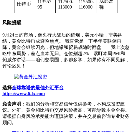
底部反
113557.
112500-
115500-
比特币
95
113000
116000
弹
风险提醒
9月24日的市场，像央行大战后的硝烟，美元小喘，非美纠
结，黄金比特币成避险焦点。 我直觉是，下半年美联储再
降，黄金会继续闪光，但地缘和贸易战随时翻盘——我上次忽
略中东局势，差点血本无归。仓位别超2%，紧盯本周PMI和
鲍威尔讲话——咱们交易圈，多聊多学，如果你有不同见解，
评论区见！
选择
全球靠谱的最佳外汇平台
https://www.6-fx.com
免责声明
：我们的分析和交易信号仅供参考，不构成投资建
议。外汇、黄金和比特币交易风险极高，可能导致本金全损。
请根据自身风险承受能力谨慎决策，并在交易前咨询专业财务
顾问。