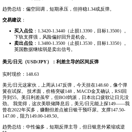
趋势总结：偏空回调，短期承压，但持稳1.34或反弹。
交易建议
：
买入点位
：1.3420-1.3440（止损1.3390，目标1.3500）。
下轨支撑强，风险偏好回升是机会。
卖出点位
：1.3480-1.3500（止损1.3530，目标1.3350）。
英国数据继续弱是卖出信号。
美元/日元（USD/JPY）：利差主导的区间反弹
实时现价：148.63
美元/日元这家伙，上周从147反弹，今天挂在148.60，像个弹
簧在试探。 技术面，价格突破148，MACD金叉确认，RSI回
升到55。美日利差虽窄，但BOJ鸽派，日本出口疲软让日元没
劲。 我觉得，这次美联储降息后，美元/日元能上探149——我
曾在2022年买多，赚翻但差点被日银干预吓尿。支撑147.50-
147.00，阻力149.00-149.50。
趋势总结：中性偏多，短期反弹主导，但日银意外紧缩或逆