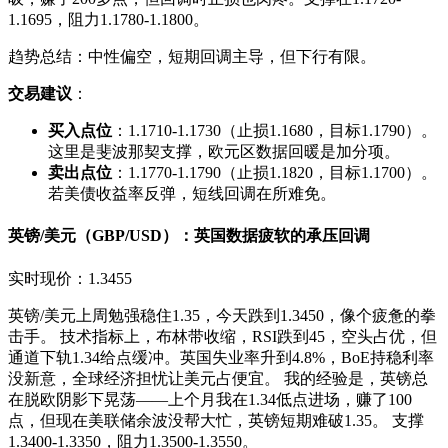
1.1695，阻力1.1780-1.1800。
趋势总结：中性偏空，短期回调主导，但下行有限。
交易建议
：
买入点位
：1.1710-1.1730（止损1.1680，目标1.1790）。
这里是斐波那契支撑，欧元区数据回暖是加分项。
卖出点位
：1.1770-1.1790（止损1.1820，目标1.1700）。
若美债收益率反弹，短线回调在所难免。
英镑/美元（GBP/USD）：英国数据疲软的承压回调
实时现价：1.3455
英镑/美元上周勉强稳住1.35，今天跌到1.3450，像个疲惫的拳
击手。 技术指标上，布林带收缩，RSI跌到45，空头占优，但
通道下轨1.34给点缓冲。英国失业率升到4.8%，BoE持稳利率
没新意，全球经济担忧让美元占便宜。 我的经验是，英镑总
在脱欧阴影下晃荡——上个月我在1.34低点进场，赚了100
点，但现在美联储余波没帮大忙，英镑短期难破1.35。 支撑
1.3400-1.3350，阻力1.3500-1.3550。