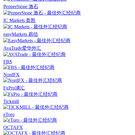
PepperStone 激石
IC Markets 盈凯
easyMarkets 易信
AvaTrade爱华外汇
FBS
NordFX
FxPro浦汇
Tickmill
eToro
OCTAFX