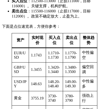
买入点位
：112500-113000（止损111000，目标
116000）。关键支撑，机构护航。
卖出点位
：115500-116000（止损117000，目标
112000）。政策不确定放大，止盈为上。
下面是点位速览表，方便你参考：
实时现
买入点
卖出点
整体趋
资产
价
位
位
势
中性偏
EUR/U
1.1710-
1.1770-
1.1743
SD
1.1730
1.1790
空
偏空回
GBP/U
1.3420-
1.3480-
1.3455
SD
1.3440
1.3500
调
中性偏
USD/JP
148.20-
149.00-
148.63
Y
148.40
149.30
多
强劲上
3730-
3780-
黄金
3755.19
3740
3790
行