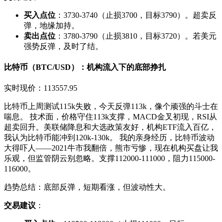
买入点位
：3730-3740（止损3700，目标3790）。超卖反
弹，地缘加持。
卖出点位
：3780-3790（止损3810，目标3720）。若美元
强势反弹，及时了结。
比特币（BTC/USD）：机构流入下的底部挣扎
实时现价：113557.95
比特币上周测试115k失败，今天反弹113k，像个顽强的斗士在
喘息。 技术面，价格守住113k支撑，MACD金叉初现，RSI从
超卖回升。美联储降息和大选政策友好，机构ETF流入百亿，
我认为比特币能冲到120k-130k。 我的亲身经历，比特币波动
大得吓人——2021牛市我翻倍，熊市亏惨，现在机构买盘让我
乐观，但监管阴云别忽略。支撑112000-111000，阻力115000-
116000。
趋势总结：底部反弹，短期看涨，但波动性大。
交易建议
：