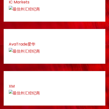
IC Markets
AvaTrade爱华
XM