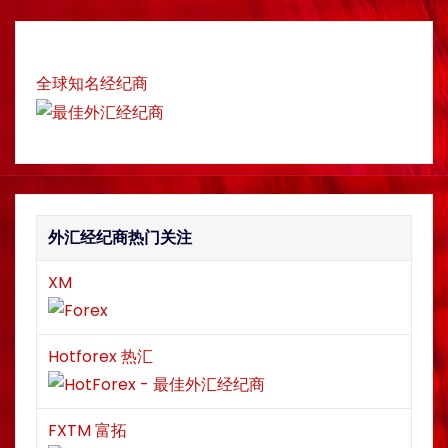
r
c
i
h
g
全球知名经纪商
a
t
i
外汇经纪商热门关注
o
n
XM
Hotforex 热汇
FXTM 富拓