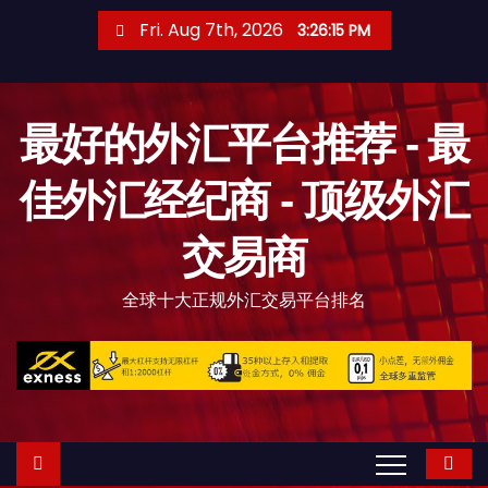
S
Fri. Aug 7th, 2026
3:26:16 PM
k
i
p
最好的外汇平台推荐 - 最
t
o
佳外汇经纪商 - 顶级外汇
c
o
交易商
n
t
全球十大正规外汇交易平台排名
e
n
t