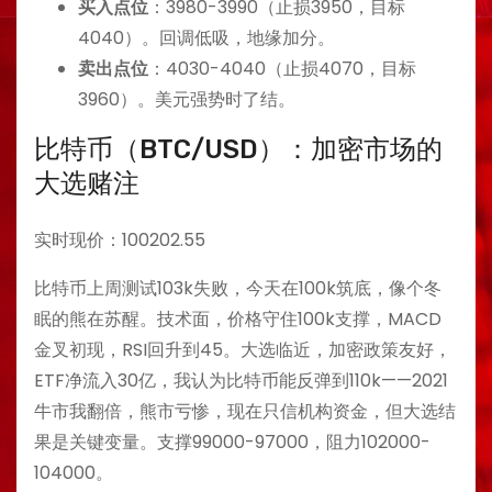
买入点位
：3980-3990（止损3950，目标
4040）。回调低吸，地缘加分。
卖出点位
：4030-4040（止损4070，目标
3960）。美元强势时了结。
比特币（BTC/USD）：加密市场的
大选赌注
实时现价：100202.55
比特币上周测试103k失败，今天在100k筑底，像个冬
眠的熊在苏醒。技术面，价格守住100k支撑，MACD
金叉初现，RSI回升到45。大选临近，加密政策友好，
ETF净流入30亿，我认为比特币能反弹到110k——2021
牛市我翻倍，熊市亏惨，现在只信机构资金，但大选结
果是关键变量。支撑99000-97000，阻力102000-
104000。