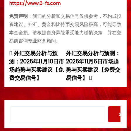
https://www.6-fx.com
免责声明
：我们的分析和交易信号仅供参考，不构成投
资建议。外汇、黄金和比特币交易风险极高，可能导致
本金全损。请根据自身风险承受能力谨慎决策，并在交
易前咨询专业财务顾问。
外汇交易分析与预
外汇交易分析与预测：
P
测：2025年11月10日市
2025年11月6日市场趋
o
场趋势与买卖建议【免
势与买卖建议【免费交
费交易信号】
易信号】
s
t
n
S
Searc
a
e
a
v