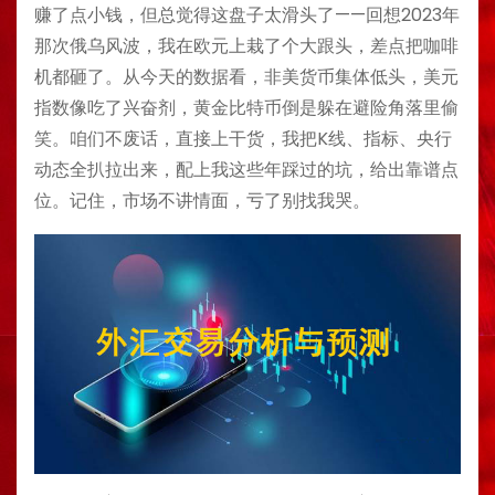
赚了点小钱，但总觉得这盘子太滑头了——回想2023年
那次俄乌风波，我在欧元上栽了个大跟头，差点把咖啡
机都砸了。从今天的数据看，非美货币集体低头，美元
指数像吃了兴奋剂，黄金比特币倒是躲在避险角落里偷
笑。咱们不废话，直接上干货，我把K线、指标、央行
动态全扒拉出来，配上我这些年踩过的坑，给出靠谱点
位。记住，市场不讲情面，亏了别找我哭。