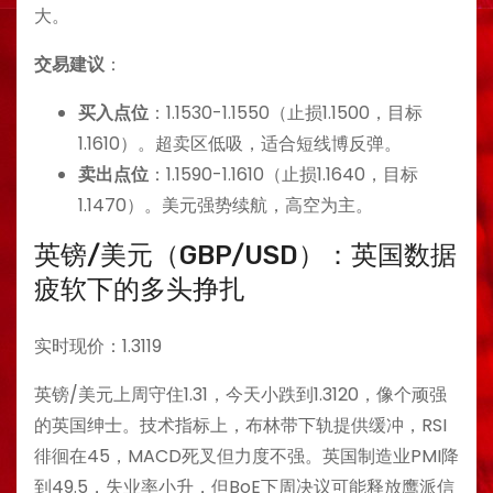
大。
交易建议
：
买入点位
：1.1530-1.1550（止损1.1500，目标
1.1610）。超卖区低吸，适合短线博反弹。
卖出点位
：1.1590-1.1610（止损1.1640，目标
1.1470）。美元强势续航，高空为主。
英镑/美元（GBP/USD）：英国数据
疲软下的多头挣扎
实时现价：1.3119
英镑/美元上周守住1.31，今天小跌到1.3120，像个顽强
的英国绅士。技术指标上，布林带下轨提供缓冲，RSI
徘徊在45，MACD死叉但力度不强。英国制造业PMI降
到49.5，失业率小升，但BoE下周决议可能释放鹰派信