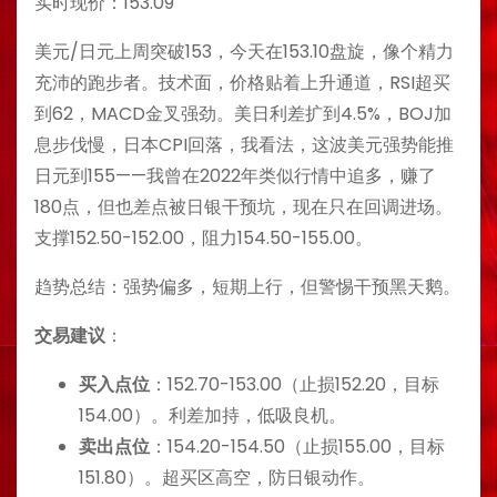
实时现价：153.09
美元/日元上周突破153，今天在153.10盘旋，像个精力
充沛的跑步者。技术面，价格贴着上升通道，RSI超买
到62，MACD金叉强劲。美日利差扩到4.5%，BOJ加
息步伐慢，日本CPI回落，我看法，这波美元强势能推
日元到155——我曾在2022年类似行情中追多，赚了
180点，但也差点被日银干预坑，现在只在回调进场。
支撑152.50-152.00，阻力154.50-155.00。
趋势总结：强势偏多，短期上行，但警惕干预黑天鹅。
交易建议
：
买入点位
：152.70-153.00（止损152.20，目标
154.00）。利差加持，低吸良机。
卖出点位
：154.20-154.50（止损155.00，目标
151.80）。超买区高空，防日银动作。