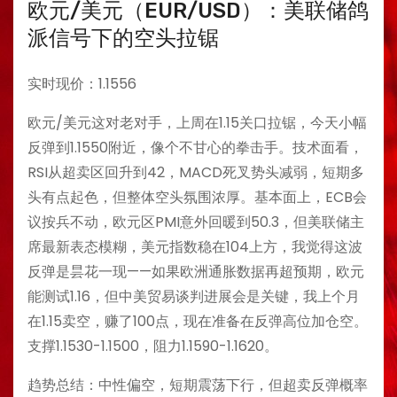
欧元/美元（EUR/USD）：美联储鸽
派信号下的空头拉锯
实时现价：1.1556
欧元/美元这对老对手，上周在1.15关口拉锯，今天小幅
反弹到1.1550附近，像个不甘心的拳击手。技术面看，
RSI从超卖区回升到42，MACD死叉势头减弱，短期多
头有点起色，但整体空头氛围浓厚。基本面上，ECB会
议按兵不动，欧元区PMI意外回暖到50.3，但美联储主
席最新表态模糊，美元指数稳在104上方，我觉得这波
反弹是昙花一现——如果欧洲通胀数据再超预期，欧元
能测试1.16，但中美贸易谈判进展会是关键，我上个月
在1.15卖空，赚了100点，现在准备在反弹高位加仓空。
支撑1.1530-1.1500，阻力1.1590-1.1620。
趋势总结：中性偏空，短期震荡下行，但超卖反弹概率