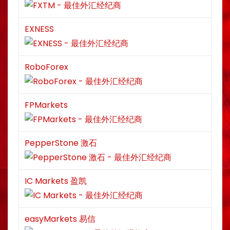
EXNESS
RoboForex
FPMarkets
PepperStone 激石
IC Markets 盈凯
easyMarkets 易信