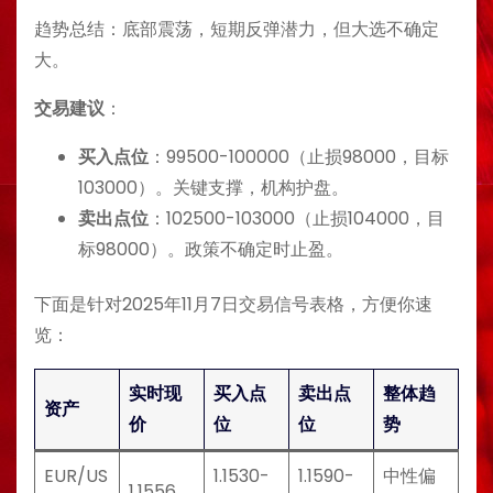
趋势总结：底部震荡，短期反弹潜力，但大选不确定
大。
交易建议
：
买入点位
：99500-100000（止损98000，目标
103000）。关键支撑，机构护盘。
卖出点位
：102500-103000（止损104000，目
标98000）。政策不确定时止盈。
下面是针对2025年11月7日交易信号表格，方便你速
览：
实时现
买入点
卖出点
整体趋
资产
价
位
位
势
EUR/US
1.1530-
1.1590-
中性偏
1.1556