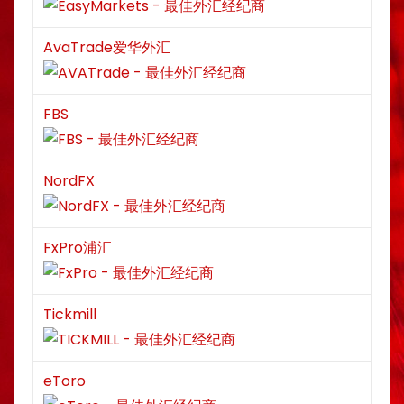
AvaTrade爱华外汇
FBS
NordFX
FxPro浦汇
Tickmill
eToro