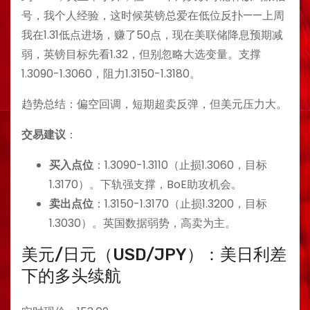
号，我个人经验，这时候英镑总爱在低位反扑——上周
我在1.31低点进场，赚了50点，现在美联储降息预期减
弱，英镑目标先看1.32，但别忽略大选变量。支撑
1.3090-1.3060，阻力1.3150-1.3180。
趋势总结：偏空回调，短期超卖反弹，但美元压力大。
交易建议
：
买入点位
：1.3090-1.3110（止损1.3060，目标
1.3170）。下轨强支撑，BoE助攻机会。
卖出点位
：1.3150-1.3170（止损1.3200，目标
1.3030）。英国数据弱势，高卖为主。
美元/日元（USD/JPY）：美日利差
下的多头续航