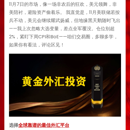
11月7日的市场，像一场非农后的狂欢，美元领舞，非
美陪衬，避险资产偷着乐。 我直觉是，11月美联储若按
兵不动，美元会继续耀武扬威，但地缘黑天鹅随时飞出
——我上次忽略大选变量，差点全军覆没。仓位别超
2%，紧盯下周CPI和BoE——咱们交易圈，多聊多学，
如果你有看法，评论区见！
选择
全球靠谱的最佳外汇平台