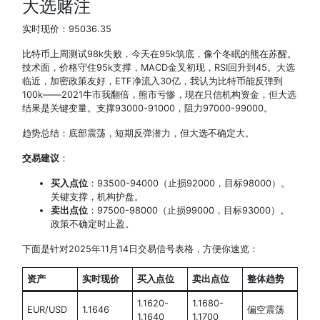
大选赌注
实时现价：95036.35
比特币上周测试98k失败，今天在95k筑底，像个冬眠的熊在苏醒。
技术面，价格守住95k支撑，MACD金叉初现，RSI回升到45。大选
临近，加密政策友好，ETF净流入30亿，我认为比特币能反弹到
100k——2021牛市我翻倍，熊市亏惨，现在只信机构资金，但大选
结果是关键变量。支撑93000-91000，阻力97000-99000。
趋势总结：底部震荡，短期反弹潜力，但大选不确定大。
交易建议
：
买入点位
：93500-94000（止损92000，目标98000）。
关键支撑，机构护盘。
卖出点位
：97500-98000（止损99000，目标93000）。
政策不确定时止盈。
下面是针对2025年11月14日交易信号表格，方便你速览：
资产
实时现价
买入点位
卖出点位
整体趋势
1.1620-
1.1680-
EUR/USD
1.1646
偏空震荡
1.1640
1.1700