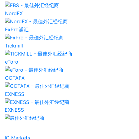
NordFX
FxPro浦汇
Tickmill
eToro
OCTAFX
EXNESS
EXNESS
IC Markets