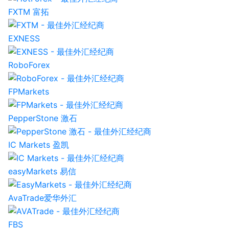
FXTM 富拓
EXNESS
RoboForex
FPMarkets
PepperStone 激石
IC Markets 盈凯
easyMarkets 易信
AvaTrade爱华外汇
FBS