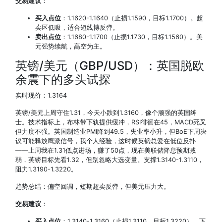
交易建议
：
买入点位
：1.1620-1.1640（止损1.1590，目标1.1700）。超
卖区低吸，适合短线博反弹。
卖出点位
：1.1680-1.1700（止损1.1730，目标1.1560）。美
元强势续航，高空为主。
英镑/美元（GBP/USD）：英国脱欧
余震下的多头试探
实时现价：1.3164
英镑/美元上周守住1.31，今天小跌到1.3160，像个顽强的英国绅
士。技术指标上，布林带下轨提供缓冲，RSI徘徊在45，MACD死叉
但力度不强。英国制造业PMI降到49.5，失业率小升，但BoE下周决
议可能释放鹰派信号，我个人经验，这时候英镑总爱在低位反扑
——上周我在1.31低点进场，赚了50点，现在美联储降息预期减
弱，英镑目标先看1.32，但别忽略大选变量。支撑1.3140-1.3110，
阻力1.3190-1.3220。
趋势总结：偏空回调，短期超卖反弹，但美元压力大。
交易建议
：
买入点位
：1.3140-1.3160（止损1.3110，目标1.3220）。下