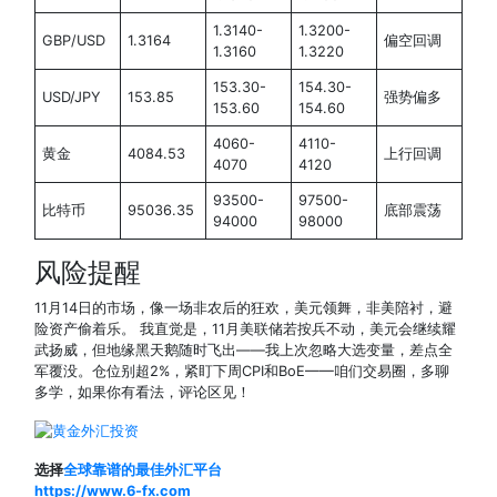
1.3140-
1.3200-
GBP/USD
1.3164
偏空回调
1.3160
1.3220
153.30-
154.30-
USD/JPY
153.85
强势偏多
153.60
154.60
4060-
4110-
黄金
4084.53
上行回调
4070
4120
93500-
97500-
比特币
95036.35
底部震荡
94000
98000
风险提醒
11月14日的市场，像一场非农后的狂欢，美元领舞，非美陪衬，避
险资产偷着乐。 我直觉是，11月美联储若按兵不动，美元会继续耀
武扬威，但地缘黑天鹅随时飞出——我上次忽略大选变量，差点全
军覆没。仓位别超2%，紧盯下周CPI和BoE——咱们交易圈，多聊
多学，如果你有看法，评论区见！
选择
全球靠谱的最佳外汇平台
https://www.6-fx.com