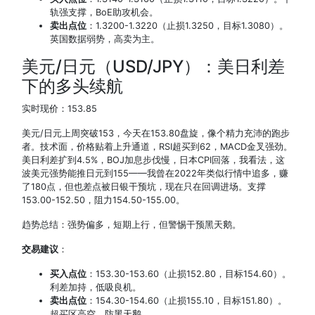
轨强支撑，BoE助攻机会。
卖出点位
：1.3200-1.3220（止损1.3250，目标1.3080）。
英国数据弱势，高卖为主。
美元/日元（USD/JPY）：美日利差
下的多头续航
实时现价：153.85
美元/日元上周突破153，今天在153.80盘旋，像个精力充沛的跑步
者。技术面，价格贴着上升通道，RSI超买到62，MACD金叉强劲。
美日利差扩到4.5%，BOJ加息步伐慢，日本CPI回落，我看法，这
波美元强势能推日元到155——我曾在2022年类似行情中追多，赚
了180点，但也差点被日银干预坑，现在只在回调进场。支撑
153.00-152.50，阻力154.50-155.00。
趋势总结：强势偏多，短期上行，但警惕干预黑天鹅。
交易建议
：
买入点位
：153.30-153.60（止损152.80，目标154.60）。
利差加持，低吸良机。
卖出点位
：154.30-154.60（止损155.10，目标151.80）。
超买区高空，防黑天鹅。