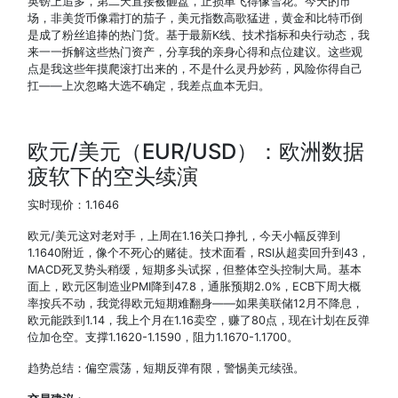
英镑上追多，第二天直接被砸盘，止损单飞得像雪花。今天的市
场，非美货币像霜打的茄子，美元指数高歌猛进，黄金和比特币倒
是成了粉丝追捧的热门货。基于最新K线、技术指标和央行动态，我
来一一拆解这些热门资产，分享我的亲身心得和点位建议。这些观
点是我这些年摸爬滚打出来的，不是什么灵丹妙药，风险你得自己
扛——上次忽略大选不确定，我差点血本无归。
欧元/美元（EUR/USD）：欧洲数据
疲软下的空头续演
实时现价：1.1646
欧元/美元这对老对手，上周在1.16关口挣扎，今天小幅反弹到
1.1640附近，像个不死心的赌徒。技术面看，RSI从超卖回升到43，
MACD死叉势头稍缓，短期多头试探，但整体空头控制大局。基本
面上，欧元区制造业PMI降到47.8，通胀预期2.0%，ECB下周大概
率按兵不动，我觉得欧元短期难翻身——如果美联储12月不降息，
欧元能跌到1.14，我上个月在1.16卖空，赚了80点，现在计划在反弹
位加仓空。支撑1.1620-1.1590，阻力1.1670-1.1700。
趋势总结：偏空震荡，短期反弹有限，警惕美元续强。