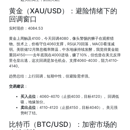
黄金（XAU/USD）：避险情绪下的
回调窗口
实时现价：4084.53
黄金上周触及4100，今天回调4080，像头警惕的狮子在观察猎
物。技术上，价格守住4060支撑，RSI从70回落，MACD看涨减
弱。美联储12月降息概率降温，中东地缘持续发酵，我觉得黄金能
重回4150——去年底我在4000进场，赚了10%，但也曾在美元反弹
里仓皇出逃，这次回调是加仓机会。支撑4060-4030，阻力4110-
4140。
趋势总结：上行回调，短期中性，但避险需求强。
交易建议
：
买入点位
：4060-4070（止损4030，目标4120）。回调低
吸，地缘加分。
卖出点位
：4110-4120（止损4150，目标4040）。美元强
势时了结。
比特币（BTC/USD）：加密市场的