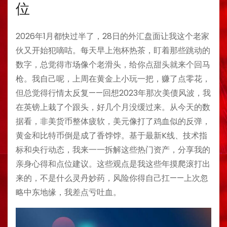
位
2026年1月都快过半了，28日的外汇盘面让我这个老家
伙又开始犯嘀咕。每天早上泡杯热茶，盯着那些跳动的
数字，总觉得市场像个老滑头，给你点甜头就来个回马
枪。我自己呢，上周在黄金上小玩一把，赚了点零花，
但总觉得行情太反复——回想2023年那次美债风波，我
在英镑上栽了个跟头，好几个月没缓过来。从今天的数
据看，非美货币整体疲软，美元像打了鸡血似的反弹，
黄金和比特币倒是成了香饽饽。基于最新K线、技术指
标和央行动态，我来一一拆解这些热门资产，分享我的
亲身心得和点位建议。这些观点是我这些年摸爬滚打出
来的，不是什么灵丹妙药，风险你得自己扛——上次忽
略中东地缘，我差点亏吐血。