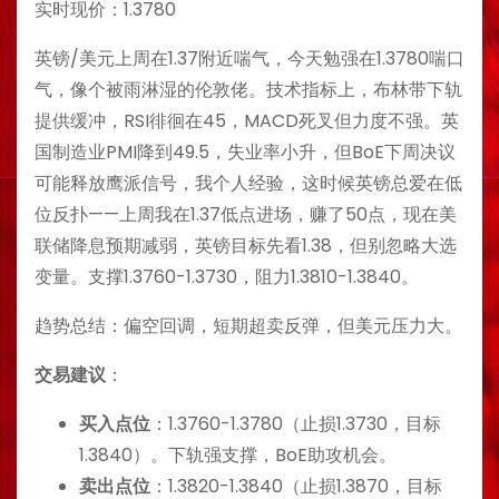
实时现价：1.3780
英镑/美元上周在1.37附近喘气，今天勉强在1.3780喘口
气，像个被雨淋湿的伦敦佬。技术指标上，布林带下轨
提供缓冲，RSI徘徊在45，MACD死叉但力度不强。英
国制造业PMI降到49.5，失业率小升，但BoE下周决议
可能释放鹰派信号，我个人经验，这时候英镑总爱在低
位反扑——上周我在1.37低点进场，赚了50点，现在美
联储降息预期减弱，英镑目标先看1.38，但别忽略大选
变量。支撑1.3760-1.3730，阻力1.3810-1.3840。
趋势总结：偏空回调，短期超卖反弹，但美元压力大。
交易建议
：
买入点位
：1.3760-1.3780（止损1.3730，目标
1.3840）。下轨强支撑，BoE助攻机会。
卖出点位
：1.3820-1.3840（止损1.3870，目标