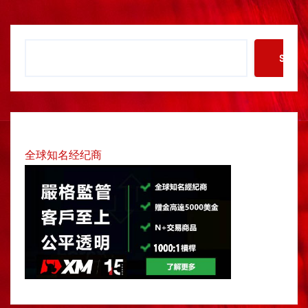
t
S
n
Searc
e
a
a
r
v
c
h
i
全球知名经纪商
g
a
t
i
o