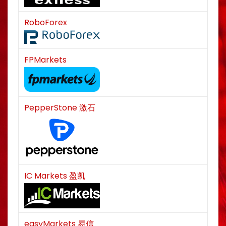
RoboForex
FPMarkets
PepperStone 激石
IC Markets 盈凯
easyMarkets 易信