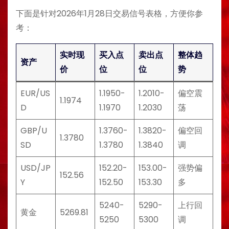
下面是针对2026年1月28日交易信号表格，方便你参
考：
实时现
买入点
卖出点
整体趋
资产
价
位
位
势
EUR/US
1.1950-
1.2010-
偏空震
1.1974
D
1.1970
1.2030
荡
GBP/U
1.3760-
1.3820-
偏空回
1.3780
SD
1.3780
1.3840
调
USD/JP
152.20-
153.00-
强势偏
152.56
Y
152.50
153.30
多
5240-
5290-
上行回
黄金
5269.81
5250
5300
调