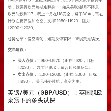
PMI降到47.8，通胀预期2.0%，ECB下周大概率按兵不
动，我觉得欧元短期难翻身——如果美联储1月不降息，
欧元能跌到1.17，我上个月在1.18卖空，赚了80点，现在
计划在反弹位加仓空。支撑1.1950-1.1920，阻力
1.2000-1.2030。
趋势总结：偏空震荡，短期反弹有限，警惕美元续强。
交易建议
：
买入点位
：1.1950-1.1970（止损1.1920，目标
1.2030）。超卖区低吸，适合短线博反弹。
卖出点位
：1.2010-1.2030（止损1.2060，目标
1.1890）。美元强势续航，高空为主。
英镑/美元（GBP/USD）：英国脱欧
余震下的多头试探