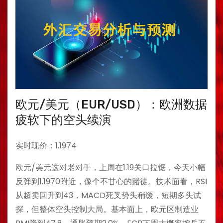
欧元/美元（EUR/USD）：欧洲数据
疲软下的空头续演
实时现价：1.1974
欧元/美元这对老对手，上周在1.19关口拉锯，今天小幅
反弹到1.1970附近，像个不甘心的赌徒。技术面看，RSI
从超卖回升到43，MACD死叉势头稍缓，短期多头试
探，但整体空头控制大局。基本面上，欧元区制造业