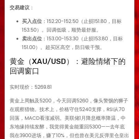
交易建议
：
买入点位
：152.20-152.50（止损151.80，目标
153.50）。回调低吸，顺势最舒服。
卖出点位
：153.00-153.30（止损153.80，目标
151.00）。超买区高空，防日银干预。
黄金（XAU/USD）：避险情绪下的
回调窗口
实时现价：5269.81
黄金上周触及5200，今天回调5260，像头警惕的狮子
在观察猎物。技术上，价格守住5240支撑，RSI从70
回落，MACD看涨减弱。美联储1月降息概率降温，中
东地缘持续发酵，我觉得黄金能重回5300——去年底
我在3900进场，赚了10%，但也曾在美元反弹里仓皇出