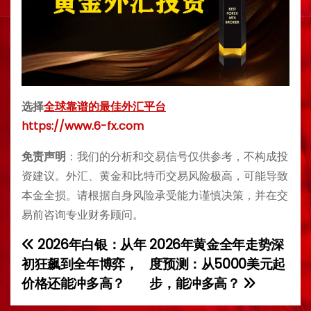
选择
全球靠谱的最佳外汇平台
https://www.6-fx.com
免责声明
：我们的分析和交易信号仅供参考，不构成投
资建议。外汇、黄金和比特币交易风险极高，可能导致
本金全损。请根据自身风险承受能力谨慎决策，并在交
易前咨询专业财务顾问。
2026年白银：从年
2026年黄金全年走势深
P
初狂飙到全年博弈，
度预测：从5000美元起
o
价格还能冲多高？
步，能冲多高？
s