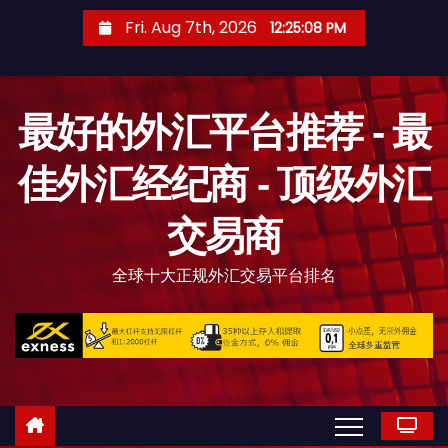
S
Fri. Aug 7th, 2026
12:25:09 PM
k
i
p
最好的外汇平台推荐 - 最
t
o
佳外汇经纪商 - 顶级外汇
c
o
交易商
n
t
全球十大正规外汇交易平台排名
e
n
t