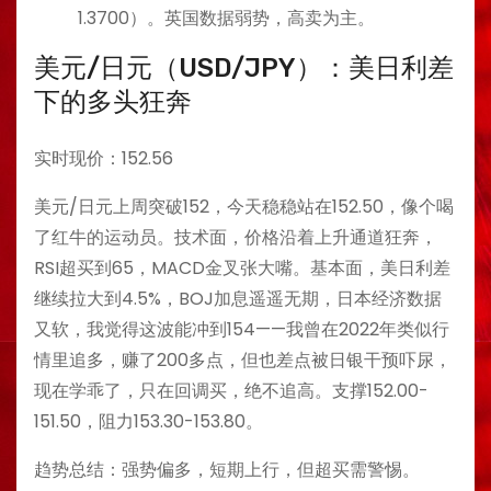
1.3700）。英国数据弱势，高卖为主。
美元/日元（USD/JPY）：美日利差
下的多头狂奔
实时现价：152.56
美元/日元上周突破152，今天稳稳站在152.50，像个喝
了红牛的运动员。技术面，价格沿着上升通道狂奔，
RSI超买到65，MACD金叉张大嘴。基本面，美日利差
继续拉大到4.5%，BOJ加息遥遥无期，日本经济数据
又软，我觉得这波能冲到154——我曾在2022年类似行
情里追多，赚了200多点，但也差点被日银干预吓尿，
现在学乖了，只在回调买，绝不追高。支撑152.00-
151.50，阻力153.30-153.80。
趋势总结：强势偏多，短期上行，但超买需警惕。