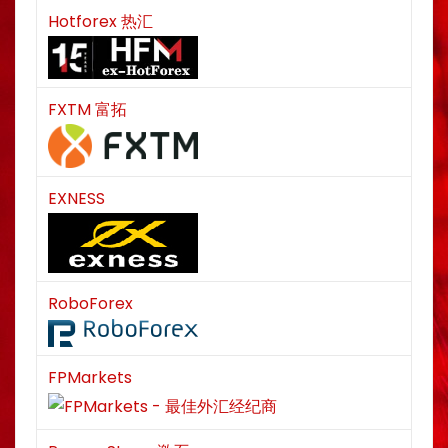
Hotforex 热汇
FXTM 富拓
EXNESS
RoboForex
FPMarkets