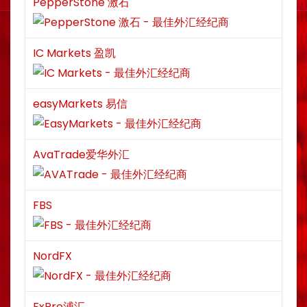
PepperStone 激石
IC Markets 盈凯
easyMarkets 易信
AvaTrade爱华外汇
FBS
NordFX
FxPro浦汇