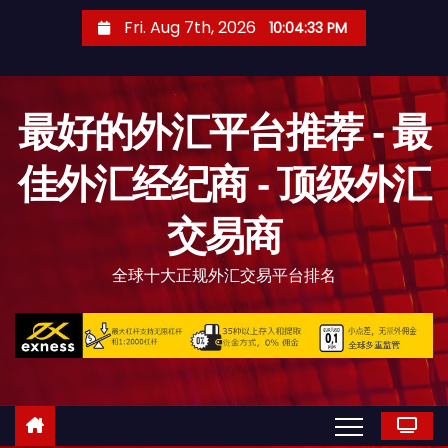
S
Fri. Aug 7th, 2026
10:04:34 PM
k
i
p
最好的外汇平台推荐 - 最
t
o
佳外汇经纪商 - 顶级外汇
c
o
交易商
n
t
全球十大正规外汇交易平台排名
e
n
t