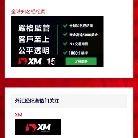
v
h
全球知名经纪商
i
g
a
t
i
o
n
外汇经纪商热门关注
XM