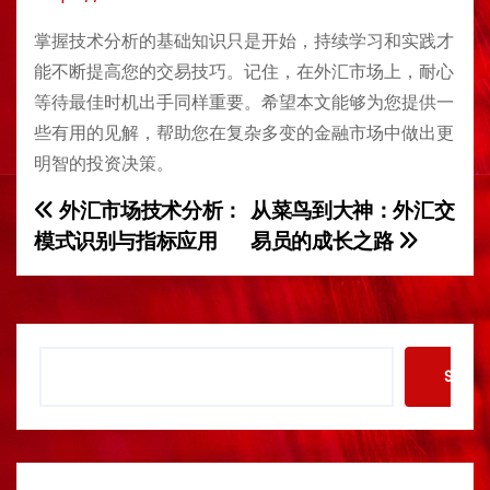
掌握技术分析的基础知识只是开始，持续学习和实践才
能不断提高您的交易技巧。记住，在外汇市场上，耐心
等待最佳时机出手同样重要。希望本文能够为您提供一
些有用的见解，帮助您在复杂多变的金融市场中做出更
明智的投资决策。
外汇市场技术分析：
从菜鸟到大神：外汇交
P
模式识别与指标应用
易员的成长之路
o
s
t
S
Searc
e
n
a
a
r
c