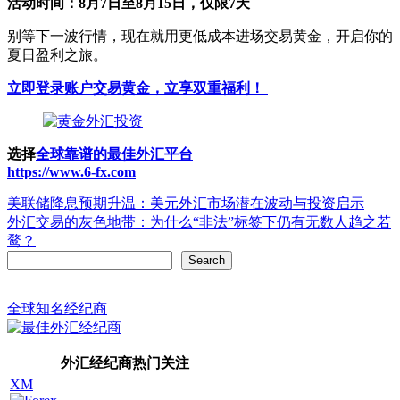
活动时间：8月7日至8月15日，仅限7天
别等下一波行情，现在就用更低成本进场交易黄金，开启你的
夏日盈利之旅。
立即登录账户交易黄金，立享双重福利！
选择
全球靠谱的最佳外汇平台
https://www.6-fx.com
Post
美联储降息预期升温：美元外汇市场潜在波动与投资启示
外汇交易的灰色地带：为什么“非法”标签下仍有无数人趋之若
navigation
鹜？
Search
Search
全球知名经纪商
外汇经纪商热门关注
XM