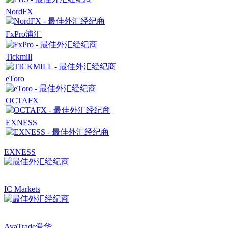
NordFX
FxPro浦汇
Tickmill
eToro
OCTAFX
EXNESS
EXNESS
IC Markets
AvaTrade爱华