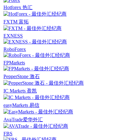
Hotforex 热汇
FXTM 富拓
EXNESS
RoboForex
FPMarkets
PepperStone 激石
IC Markets 盈凯
easyMarkets 易信
AvaTrade爱华外汇
FBS