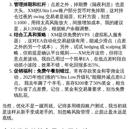
管理掉期和杠杆
：点差之外，掉期费（隔夜利息）也是
大头。XM的Ultra Low账户部分货币对免掉期，这对持
仓过夜的 swing 交易者是福音。杠杆方面，别贪
1:1000，用得太高风险放大，间接增加成本。我的建议
是，从1:200起步，根据账户余额调整。
结合工具和策略
：XM提供免费的VPS（虚拟私人服务
器），这对EA自动化交易超级有用，能减少滑点（点差
之外的另一个成本）。另外，试试 hedging 或 scalping 策
略，但前提是确认平台规则——XM允许这些，但得注
意点差波动。我自己用过一个简单EA，在低点差时段自
动抓小波段，效果不错，年化回报多出5%。
促销福利：免费午餐别错过
。常有存款奖金和零佣金活
动，2025年他们推的“Ultra Low升级礼”能额外减点差0.2
点。 我去年薅了个羊毛，首存$200拿了50%奖金，相当
于白省了点差费。记住，奖金有交易量要求，别当免费
钱乱花。
当然，优化不是一蹴而就。记得多用模拟账户测试，我当初就
是这样从新手变成老手的。别忽略风险管理，止损止盈永远是
底线。