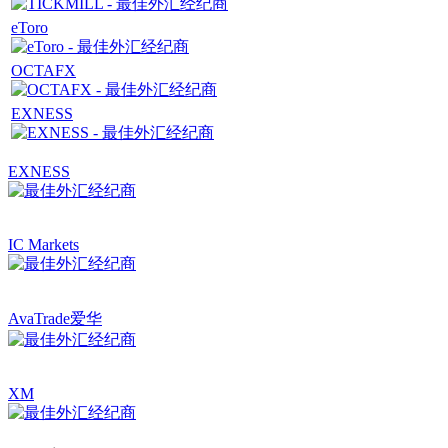
eToro
OCTAFX
EXNESS
EXNESS
IC Markets
AvaTrade爱华
XM