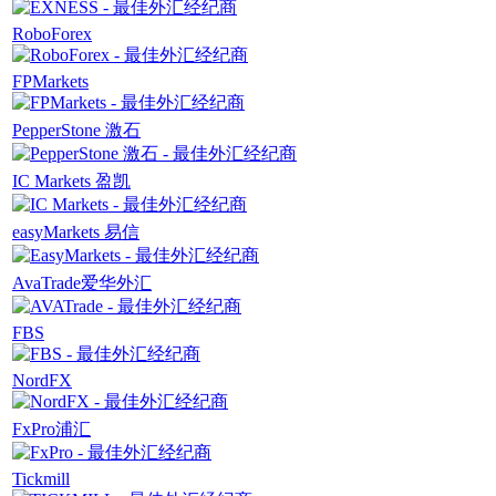
RoboForex
FPMarkets
PepperStone 激石
IC Markets 盈凯
easyMarkets 易信
AvaTrade爱华外汇
FBS
NordFX
FxPro浦汇
Tickmill