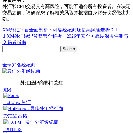
免责声明
：
外汇和CFD交易具有高风险，可能不适合所有投资者。在决定
交易之前，请确保您了解相关风险并根据自身财务状况做出判
断。
Post
XM外汇平台全面剖析：可靠经纪商还是高风险选择？
XM外汇经纪商监管全解析：2026年安全可靠度深度评测与
navigation
交易者指南
Search
Search
全球知名经纪商
外汇经纪商热门关注
XM
Hotforex 热汇
FXTM 富拓
EXNESS