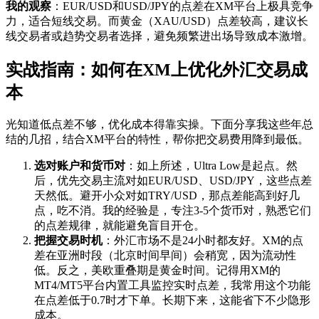
我的观察
：EUR/USD和USD/JPY的点差在XM平台上极具竞争
力，适合短线交易。而黄金（XAU/USD）点差较高，建议长
线交易者或趋势交易者选择，避免频繁进出场导致成本激增。
实战指南：如何在XM上优化外汇交易成
本
光知道低点差不够，优化成本得靠实操。下面分享我这些年总
结的几招，结合XM平台的特性，帮你把交易费用降到最低。
选对账户和货币对
：如上所述，Ultra Low是起点。然
后，优先交易主流对如EUR/USD、USD/JPY，这些点差
天然低。避开小众对如TRY/USD，那点差能高到好几
点，吃不消。我的经验是，专注3-5个货币对，熟悉它们
的点差规律，就能避免盲目开仓。
把握交易时机
：外汇市场不是24小时都友好。XM的点
差在亚洲时段（北京时间早间）会稍宽，因为流动性
低。反之，美欧重叠期是黄金时间。记得用XM的
MT4/MT5平台内置工具监控实时点差，我常用这个功能
在点差低于0.7时才下单。长期下来，这能省下不少隐形
成本。