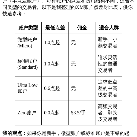
户（零点差账户）。每种账户的点差和费用结构不同，适合不
同类型的交易者。以下是我整理的XM账户点差对比表，供你
快速参考：
账户类型
最低点差
佣金
适合人群
新手、小
微型账户
1.0点起
无
(Micro)
额交易者
追求灵活
标准账户
1.0点起
无
性的普通
(Standard)
交易者
追求低点
Ultra Low
0.6点起
无
差的中高
账户
级交易者
高频交易
Zero账户
0.0点起
$3.5/手
者、剥头
皮交易者
我的观点
：如果你是新手，微型账户或标准账户是不错的起