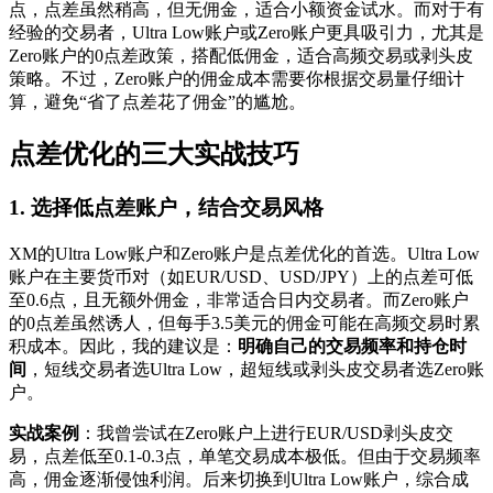
点，点差虽然稍高，但无佣金，适合小额资金试水。而对于有
经验的交易者，Ultra Low账户或Zero账户更具吸引力，尤其是
Zero账户的0点差政策，搭配低佣金，适合高频交易或剥头皮
策略。不过，Zero账户的佣金成本需要你根据交易量仔细计
算，避免“省了点差花了佣金”的尴尬。
点差优化的三大实战技巧
1. 选择低点差账户，结合交易风格
XM的Ultra Low账户和Zero账户是点差优化的首选。Ultra Low
账户在主要货币对（如EUR/USD、USD/JPY）上的点差可低
至0.6点，且无额外佣金，非常适合日内交易者。而Zero账户
的0点差虽然诱人，但每手3.5美元的佣金可能在高频交易时累
积成本。因此，我的建议是：
明确自己的交易频率和持仓时
间
，短线交易者选Ultra Low，超短线或剥头皮交易者选Zero账
户。
实战案例
：我曾尝试在Zero账户上进行EUR/USD剥头皮交
易，点差低至0.1-0.3点，单笔交易成本极低。但由于交易频率
高，佣金逐渐侵蚀利润。后来切换到Ultra Low账户，综合成