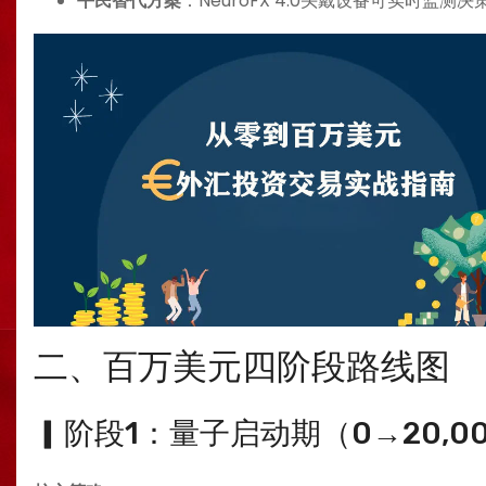
​平民替代方案​
​：NeuroFX 4.0头戴设备可实时监测
二、百万美元四阶段路线图
▎阶段1：量子启动期（0→20,0