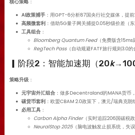
​核心策略​
​：
​AI政策捕手​
​：用GPT-6分析87国央行社交媒体，提
​高频微套利​
​：借助5G量子网关捕捉0.05秒级价差（
​工具组合​
​：
Bloomberg Quantum Feed
（免费版含15m
RegTech Pass
（自动规避FATF旅行规则3.0
▎阶段2：智能加速期（20
k
→10
​策略升级​
​：
​元宇宙外汇组合​
​：做多Decentraland的MANA货币
​碳货币套利​
​：欧盟CBAM 2.0政策下，澳元/瑞典克朗
​必用工具​
​：
Carbon Alpha Finder
（实时追踪206国碳税
NeuralStop 2025
（脑电波触发止损系统，失误率