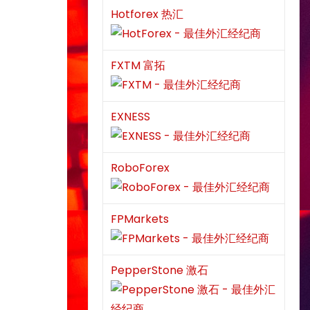
Hotforex 热汇
FXTM 富拓
EXNESS
RoboForex
FPMarkets
PepperStone 激石