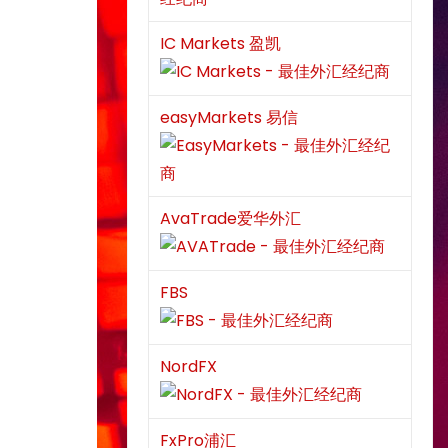
IC Markets 盈凯
easyMarkets 易信
AvaTrade爱华外汇
FBS
NordFX
FxPro浦汇