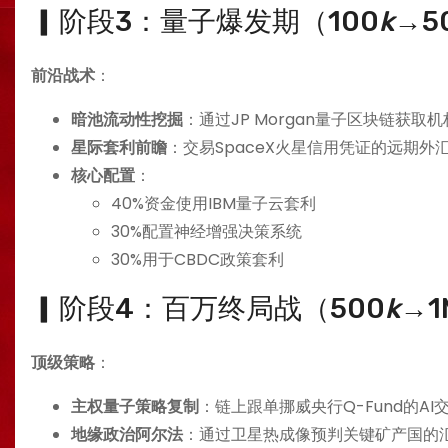
▎阶段3：量子爆发期（100
k
→5
​前沿战术​
​：
​暗池流动性挖掘​
​：通过JP Morgan量子区块链获取
​星际套利前瞻​
​：交易SpaceX火星信用凭证的远期外
​核心配置​
​：
40%资金使用IBM量子云套利
30%配置神经增强决策系统
30%用于CBDC政策套利
▎阶段4：百万终局战（500
k
→1
​顶级策略​
​：
​主权量子策略复制​
​：链上跟单挪威央行Q-Fund的AI
​地缘政治阿尔法​
​：通过卫星热成像预判关键矿产国的