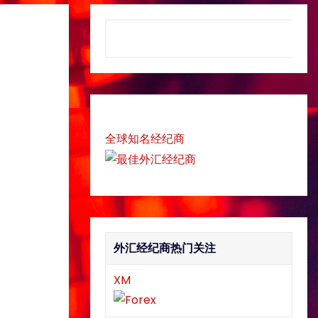
S
e
a
r
c
h
全球知名经纪商
外汇经纪商热门关注
XM