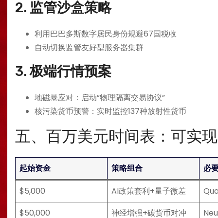
2. ​
​监管沙盒策略​
利用巴巴多斯数字居民身份规避67国税收
自动切换监管友好型服务器集群
3. ​
​极端行情预案​
地磁暴应对：启动”物理隔离交易协议”
核污染货币预警：实时监控137种放射性货币
五、百万美元时间表：可实现
起始资金
策略组合
必
$5,000
AI政策套利+量子微差
Qu
$50,000
神经增强+碳货币对冲
Neu