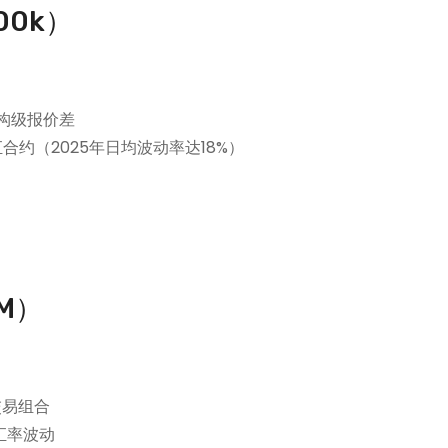
00k）
机构级报价差
汇合约（2025年日均波动率达18%）
M）
交易组合
汇率波动