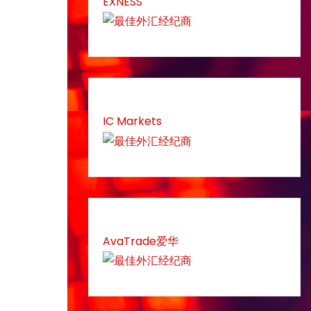
EXNESS
IC Markets
AvaTrade爱华