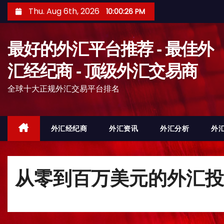
S
Thu. Aug 6th, 2026
10:00:28 PM
k
i
最好的外汇平台推荐 - 最佳外
p
t
汇经纪商 - 顶级外汇交易商
o
全球十大正规外汇交易平台排名
c
o
n
外汇经纪商
外汇资讯
外汇分析
外
t
e
n
从零到百万美元的外汇投
t