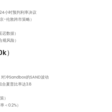
前24小时预判利率决议
东京-伦敦跨市策略）
s延迟数据）
的合规风险）
0k）
，对冲Sandbox的SAND波动
组合夏普比率达3.8
政策）
＜0.2%）