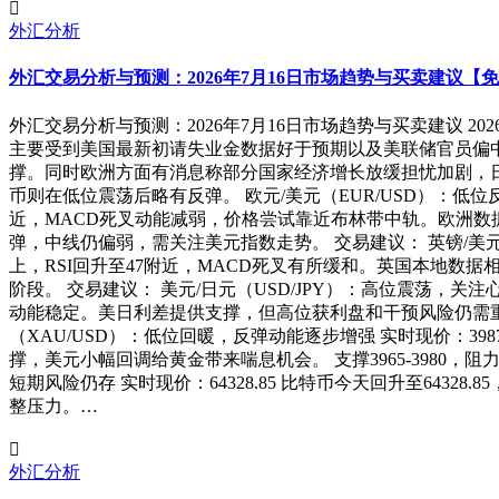
外汇分析
外汇交易分析与预测：2026年7月16日市场趋势与买卖建议【
外汇交易分析与预测：2026年7月16日市场趋势与买卖建议 2
主要受到美国最新初请失业金数据好于预期以及美联储官员偏
撑。同时欧洲方面有消息称部分国家经济增长放缓担忧加剧，
币则在低位震荡后略有反弹。 欧元/美元（EUR/USD）：低位反
近，MACD死叉动能减弱，价格尝试靠近布林带中轨。欧洲数据虽有韧性
弹，中线仍偏弱，需关注美元指数走势。 交易建议： 英镑/美元（G
上，RSI回升至47附近，MACD死叉有所缓和。英国本地数据相对稳
阶段。 交易建议： 美元/日元（USD/JPY）：高位震荡，关注心
动能稳定。美日利差提供支撑，但高位获利盘和干预风险仍需重视。 支撑
（XAU/USD）：低位回暖，反弹动能逐步增强 实时现价：398
撑，美元小幅回调给黄金带来喘息机会。 支撑3965-3980，阻
短期风险仍存 实时现价：64328.85 比特币今天回升至64
整压力。…
外汇分析