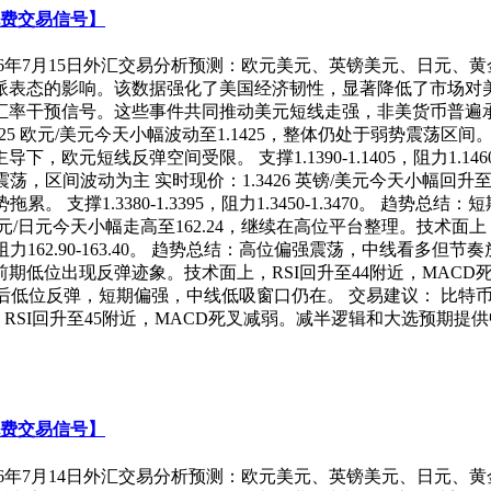
免费交易信号】
026年7月15日外汇交易分析预测：欧元美元、英镑美元、日元、黄
派表态的影响。该数据强化了美国经济韧性，显著降低了市场对
率干预信号。这些事件共同推动美元短线走强，非美货币普遍承
425 欧元/美元今天小幅波动至1.1425，整体仍处于弱势震荡区
元短线反弹空间受限。 支撑1.1390-1.1405，阻力1.146
震荡，区间波动为主 实时现价：1.3426 英镑/美元今天小幅回升至
支撑1.3380-1.3395，阻力1.3450-1.3470。 趋势
4 美元/日元今天小幅走高至162.24，继续在高位平台整理。技术
，阻力162.90-163.40。 趋势总结：高位偏强震荡，中线看多
.91，从前期低位出现反弹迹象。技术面上，RSI回升至44附近，
高位回调后低位反弹，短期偏强，中线低吸窗口仍在。 交易建议： 比特币
上，RSI回升至45附近，MACD死叉减弱。减半逻辑和大选预期
免费交易信号】
026年7月14日外汇交易分析预测：欧元美元、英镑美元、日元、黄