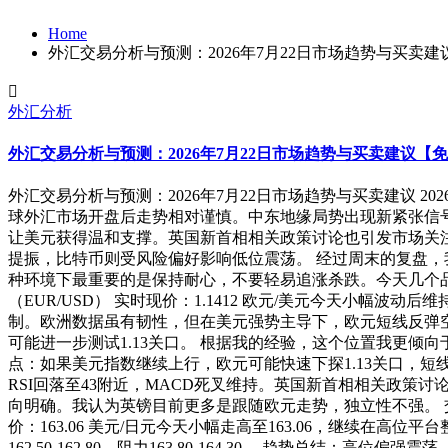
Home
外汇交易分析与预测：2026年7月22日市场趋势与买卖
外汇分析
外汇交易分析与预测：2026年7月22日市场趋势与买卖建议【
外汇交易分析与预测：2026年7月22日市场趋势与买卖建议 20
球外汇市场开盘后走势相对谨慎。中东地缘局势出现新紧张信
让美元获得温和支撑。英国新首相相关政策讨论也引发市场关
提振，比特币则受风险偏好影响低位震荡。 经过周末的复盘
种环境下最重要的是保持耐心，不要轻易追涨杀跌。今天几个品
（EUR/USD） 实时现价：1.1412 欧元/美元今天小幅波
制。欧洲数据虽有韧性，但在美元强势主导下，欧元短线反弹空间受限。
可能进一步测试1.13关口。 根据我的经验，这个位置我更倾
点：如果美元指数继续上行，欧元可能快速下探1.13关口，短线空头
RSI回落至43附近，MACD死叉维持。英国新首相相关政策讨论引发
向明确。我认为英镑目前更多是跟随欧元走势，独立性不强。 交易
价：163.06 美元/日元今天小幅走高至163.06，继续在
162.50-162.80，阻力163.80-164.30。 趋势