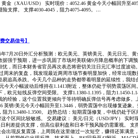
金（XAU/USD） 实时现价：4052.46 黄金今天小幅回升至4
 支撑4030-4045，阻力4075-4095。…
免费交易信号】
026年7月20日外汇分析预测：欧元美元、英镑美元、美元日元、黄
数据强于预期，进一步巩固了市场对美联储9月降息概率的下调预
担忧，而日本财务省官员再次表态将密切关注日元汇率过度波动
经过周末的复盘，我发现最近两周市场节奏明显加快，经常出现数
轻易追高杀跌。今天几个品种的走势都带着明显的延续性，我结
 欧元/美元今天小幅波动后维持在1.1413附近，整体仍处于弱势震荡
线反弹空间受限。 支撑1.1380-1.1395，阻力1.1450-
据我的经验，这个位置我更倾向于等待明确反弹信号再考虑做多。上
3446 英镑/美元今天小幅回升至1.3446，弱势震荡中出现修复
15，阻力1.3480-1.3500。 趋势总结：短期震荡修复，中
区间比较敏感。 交易建议： 美元/日元（USD/JPY） 实时现价：
差提供支撑，但高位获利盘和日本干预风险仍需重视。 支撑161.90-1
往往会出现反复震荡，上周我在这里做过一次短空，赚得还算满意，
3999.02，从前期低位出现反弹。技术面上，RSI回升至43附近