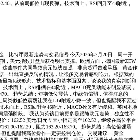
052.46，从前期低位出现反弹。技术面上，RSI回升至44附近，
金、比特币最新走势与交易信号 今天2026年7月20日，周一开
期，美元指数开盘后获得明显支撑。欧洲方面，德国最新ZEW
。这些事件共同导致美元短线走强，非美货币普遍承压，黄金作
据一出就直接反转的情况，让很多交易者感到吃力。根据我的
合最新K线形态、技术指标和基本面因素，谈谈我的真实判断和
区间。技术面上，RSI徘徊在44附近，MACD死叉动能未明显减弱，
1.1470。 趋势总结：短期低位震荡，中线仍偏弱，值得注意的
周类似低位震荡让我在1.14附近小赚一波，但也提醒我不要过
迹象。技术面上，RSI回升至46附近，MACD死叉有所缓和。英国本地
线仍处于区间震荡阶段。 我认为英镑目前更多是跟随欧元走势，独立性不
162.52 美元/日元今天小幅走高至162.52，继续在高位平台
62.20，阻力163.20-163.70。 趋势总结：高位偏强震
但也提醒我高位操作一定要控制仓位。 交易建议： 黄金
，MACD死叉减弱。中线趋势线提供支撑，美元小幅回调给黄金带来喘