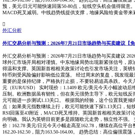
预，美元/日元可能快速回落50-80点，短线空头机会值得留意。 黄
MACD死叉减弱。中线趋势线提供支撑，地缘风险给黄金带来避险支撑。
外汇分析
外汇交易分析与预测：2026年7月21日市场趋势与买卖建议【
外汇交易分析与预测：2026年7月21日市场趋势与买卖建议 20
球外汇市场开局相对谨慎。中东地缘局势出现新紧张信号，原
得温和支撑。英国新首相相关政策讨论也引发市场关注，英镑
特币则受风险偏好影响低位震荡。 经过周末的复盘，我发现
重要的是保持纪律，严格执行止损，不要轻易追高杀跌。今天几
元（EUR/USD） 实时现价：1.1409 欧元/美元今天小幅
压制。欧洲数据虽有韧性，但在美元强势主导下，欧元短线反弹空间受限
元可能进一步测试1.13关口。 根据我的经验，这个位置我更
点：如果美元指数继续上行，欧元可能快速下探1.13关口，短线空头
RSI回落至43附近，MACD死叉维持。英国新首相相关政策讨论引发
向明确。我认为英镑目前更多是跟随欧元走势，独立性不强。 交易
价：162.78 美元/日元今天小幅走高至162.78，继续在
162.20-162.50，阻力163.50-164.00。 趋势