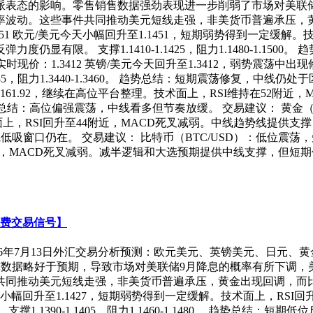
派表态的影响。零售销售数据强劲表现进一步削弱了市场对美联
波动。这些事件共同推动美元短线走强，非美货币普遍承压，黄
451 欧元/美元今天小幅回升至1.1451，短期弱势得到一定缓解
显有限。 支撑1.1410-1.1425，阻力1.1480-1.15
实时现价：1.3412 英镑/美元今天回升至1.3412，弱势震荡中
85，阻力1.3440-1.3460。 趋势总结：短期震荡修复，中线仍
高至161.92，继续在高位平台整理。技术面上，RSI维持在52
63.20。 趋势总结：高位偏强震荡，中线看多但节奏放缓。 交易建议：
技术面上，RSI回升至44附近，MACD死叉减弱。中线趋势线提供支撑
线低吸窗口仍在。 交易建议： 比特币（BTC/USD）：低位震荡，短
44附近，MACD死叉减弱。减半逻辑和大选预期提供中线支撑，但短
免费交易信号】
026年7月13日外汇交易分析预测：欧元美元、英镑美元、日元、黄
I数据略好于预期，导致市场对美联储9月降息的概率有所下调
同推动美元短线走强，非美货币普遍承压，黄金出现回调，而比特币
今天小幅回升至1.1427，短期弱势得到一定缓解。技术面上，RS
1390-1.1405，阻力1.1460-1.1480。 趋势总结：