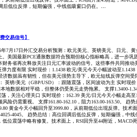
结：高位回调后低位反弹，短期偏强，中线低吸窗口仍在。…
免费交易信号】
026年7月17日外汇交易分析预测：欧元美元、英镑美元、日元、黄
。美国最新PCE通胀数据符合预期但核心指标略高，进一步巩
本财务省再次释放关注日元汇率波动的信号。这些事件共同推动
弹力度有限 实时现价：1.1438 欧元/美元今天小幅波动至1.1
有韧性，但在美元强势主导下，欧元短线反弹空间受限。 支撑1.140
/美元（GBP/USD）：跟随震荡，区间波动为主 实时现价：1.
数据相对平稳，但整体仍受美元走势拖累。 支撑1.3400-1.3415
震荡，关注心理关口 实时现价：162.39 美元/日元今天小幅走高至
重视。 支撑161.80-162.10，阻力163.00-163.5
9.80 黄金今天小幅回升至3999.80，从前期低位出现反弹。技
力4025-4045。 趋势总结：高位回调后低位反弹，短期偏强，中
102.35，低位震荡中略有修复。技术面上，RSI回升至44附近，