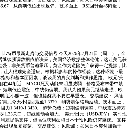
156.67，从前期低位出现反弹。技术面上，RSI回升至45附近，
、比特币最新走势与交易信号 今天2026年7月21日（周二），全
话继续强调数据依赖决策，美国经济数据整体稳健，这让美元获
走强，非美货币普遍承压，黄金作为避险资产获得一定提振，比
，让人很难完全适应。根据我多年的操作经验，这种环境下最
指标和基本面因素，谈谈我的真实判断和操作思路。 欧元/美
SI徘徊在44附近，MACD死叉动能未明显减弱，价格受布林带中轨
 趋势总结：短期低位震荡，中线仍偏弱。我认为如果美元继续走强，欧
4附近小赚一波，但也提醒我不要过早重仓。 交易建议： 风险
英镑/美元今天小幅回落至1.3379，弱势震荡格局延续。技术面上，
力1.3410-1.3430。 趋势总结：短期偏弱调整，中线震荡待方
3关口，短线波动会加大。 美元/日元（USD/JPY） 实时现
定。美日利差提供支撑，但高位获利盘和日本干预风险仍需重视。 支撑
2上方往往会出现反复震荡。 交易建议： 风险点：如果日本突然加强干