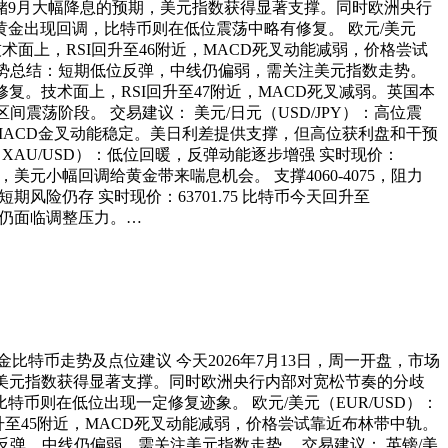
储9月大幅降息的预期，美元指数获得显著支撑。同时欧洲央行
金出现回调，比特币则在低位震荡中略有修复。 欧元/美元
。技术面上，RSI回升至46附近，MACD死叉动能减弱，价格尝试
00。 趋势总结：短期低位反弹，中线仍偏弱，需关注美元指数走势。
出现修复。技术面上，RSI回升至47附近，MACD死叉减弱。英国本
处于区间震荡阶段。 交易建议： 美元/日元（USD/JPY）：高位震
附近，MACD金叉动能稳定。美日利差提供支撑，但高位获利盘和干预
 黄金（XAU/USD）：低位回暖，反弹动能逐步增强 实时现价：
，美元小幅回调给黄金带来喘息机会。 支撑4060-4075，阻力
期风险仍存 实时现价：63701.75 比特币今天回升至
期仍面临调整压力。…
金比特币走势及点位建议 今天2026年7月13日，周一开盘，市场
，美元指数获得显著支撑。同时欧洲央行内部对宽松节奏的分歧
则在低位出现一定修复迹象。 欧元/美元（EUR/USD）：
I回升至45附近，MACD死叉动能减弱，价格尝试靠近布林带中轨。
短期低位反弹，中线仍偏弱，需关注美元指数走势。 交易建议： 英镑/美