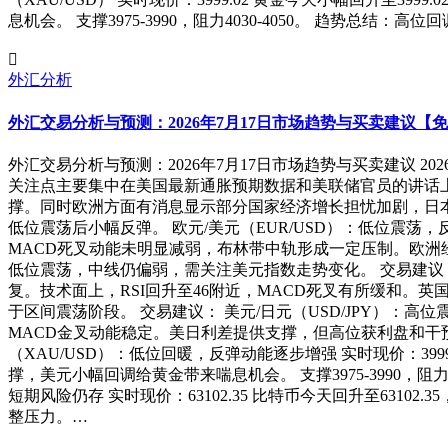
息机会。 支撑3975-3990，阻力4030-4050。 趋势总
外汇分析
外汇交易分析与预测：2026年7月17日市场趋势与买卖建议【
外汇交易分析与预测：2026年7月17日市场趋势与买卖建议 2
关注点主要集中在美国最新通胀预期数据和美联储官员的讲话上
撑。同时欧洲方面有消息显示部分国家经济增长担忧加剧，日
低位震荡后小幅反弹。 欧元/美元（EUR/USD）：低位震荡，反
MACD死叉动能未明显减弱，布林带中轨形成一定压制。欧洲经济数据虽
低位震荡，中线仍偏弱，需关注美元指数走势变化。 交易建议： 英镑
复。技术面上，RSI回升至46附近，MACD死叉有所缓和。英国本地
于区间震荡阶段。 交易建议： 美元/日元（USD/JPY）：高位
MACD金叉动能稳定。美日利差提供支撑，但高位获利盘和干预风险仍需
（XAU/USD）：低位回暖，反弹动能逐步增强 实时现价：399
撑，美元小幅回调给黄金带来喘息机会。 支撑3975-3990，阻
短期风险仍存 实时现价：63102.35 比特币今天回升至63
整压力。…