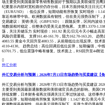
场主要受到美国最新零售销售数据好于预期以及美联储官员鹰
纪要显示内部对宽松路径仍存分歧，日本方面持续关注日元汇率
（EUR/USD）：低位反弹，短期动能有所恢复 实时现价：1.1
靠近布林带中轨。欧洲数据虽有韧性，但在美元强势压制下，反弹力度仍
交易建议： 英镑/美元（GBP/USD）：跟随反弹，区间内波动 
地数据相对稳定，但整体仍受美元走势拖累。 支撑1.3370-1.33
荡，关注关键压力 实时现价：161.92 美元/日元今天小幅走
风险仍需重视。 支撑161.40-161.70，阻力162.70-1
4083.55 黄金今天回升至4083.55，从前期低位出现反弹。
4110-4130。 趋势总结：高位回调后低位反弹，短期偏强，中
63701.75，低位震荡中略有修复。技术面上，RSI回升至
外汇分析
外汇交易分析与预测：2026年7月13日市场趋势与买卖建议【
外汇交易分析与预测：2026年7月13日市场趋势与买卖建议 2
主要受到美国最新通胀数据和美联储官员表态的影响。美国CP
持续发酵，日本财务省再次强调关注汇率过快波动。这些事件共
低位反弹，短期动能有所恢复 实时现价：1.1427 欧元/美元
欧洲数据虽有韧性，但在美元强势压制下，反弹力度仍显有限。 支撑1.