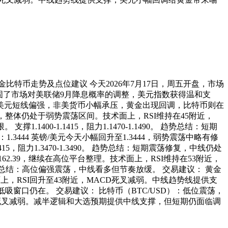
金比特币走势及点位建议 今天2026年7月17日，周五开盘，市场
固了市场对美联储9月降息概率的调整，美元指数获得温和支
美元短线偏强，非美货币小幅承压，黄金出现回调，比特币则在
438，整体仍处于弱势震荡区间。技术面上，RSI维持在45附近，
0-1.1415，阻力1.1470-1.1490。 趋势总结：短期
3444 英镑/美元今天小幅回升至1.3444，弱势震荡中略有修
，阻力1.3470-1.3490。 趋势总结：短期震荡修复，中线仍处
162.39，继续在高位平台整理。技术面上，RSI维持在53附近，
0。 趋势总结：高位偏强震荡，中线看多但节奏放缓。 交易建议： 黄金
术面上，RSI回升至43附近，MACD死叉减弱。中线趋势线提供支
线低吸窗口仍在。 交易建议： 比特币（BTC/USD）：低位震荡，
MACD死叉减弱。减半逻辑和大选预期提供中线支撑，但短期仍面临调