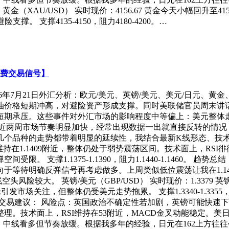
金（XAU/USD） 实时现价：4156.67 黄金今天小幅回升至4
 支撑4135-4150，阻力4180-4200。…
免费交易信号】
26年7月21日外汇分析：欧元/美元、英镑/美元、美元/日元、黄金
油价格短期冲高，对避险资产形成支撑。同时美联储官员周末讲
短期承压。这些事件对外汇市场的影响程度中等偏上：美元整体
最近两周市场节奏明显加快，经常出现数据一出就直接反转的情况
个品种的走势都带着明显的延续性，我结合最新K线形态、技术
波动后维持在1.1409附近，整体仍处于弱势震荡区间。技术面上，R
。 支撑1.1375-1.1390，阻力1.1440-1.1460。
倾向于等待明确反弹信号再考虑做多。上周类似低位震荡让我在1.1
风险较大。 英镑/美元（GBP/USD） 实时现价：1.3379 
市场关注，但整体仍受美元走势拖累。 支撑1.3340-1.3355，阻
建议： 风险点：英国政治不确定性若加剧，英镑可能快速下探1.3
高位平台整理。技术面上，RSI维持在53附近，MACD金叉动能稳
总结：高位偏强震荡，中线看多但节奏放缓。根据我多年的经验，日元在16