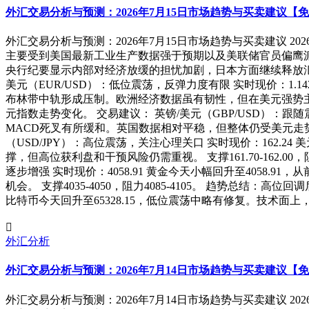
外汇交易分析与预测：2026年7月15日市场趋势与买卖建议【
外汇交易分析与预测：2026年7月15日市场趋势与买卖建议 2
主要受到美国最新工业生产数据强于预期以及美联储官员偏鹰
央行纪要显示内部对经济放缓的担忧加剧，日本方面继续释放汇
美元（EUR/USD）：低位震荡，反弹力度有限 实时现价：1.1
布林带中轨形成压制。欧洲经济数据虽有韧性，但在美元强势主导下，欧
元指数走势变化。 交易建议： 英镑/美元（GBP/USD）：跟随
MACD死叉有所缓和。英国数据相对平稳，但整体仍受美元走势拖累。 
（USD/JPY）：高位震荡，关注心理关口 实时现价：162.2
撑，但高位获利盘和干预风险仍需重视。 支撑161.70-162.00
逐步增强 实时现价：4058.91 黄金今天小幅回升至4058
机会。 支撑4035-4050，阻力4085-4105。 趋势总结：
比特币今天回升至65328.15，低位震荡中略有修复。技术面
外汇分析
外汇交易分析与预测：2026年7月14日市场趋势与买卖建议【
外汇交易分析与预测：2026年7月14日市场趋势与买卖建议 2