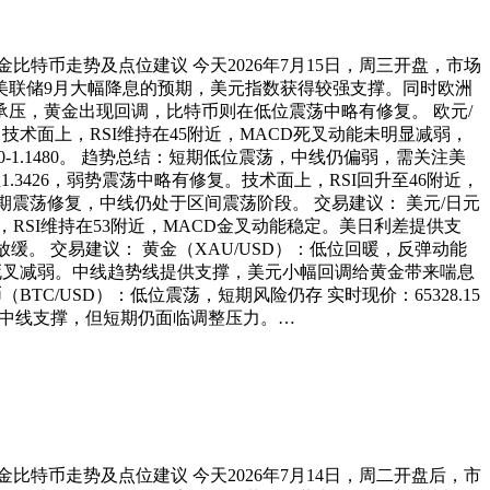
金比特币走势及点位建议 今天2026年7月15日，周三开盘，市场
美联储9月大幅降息的预期，美元指数获得较强支撑。同时欧洲
压，黄金出现回调，比特币则在低位震荡中略有修复。 欧元/
间。技术面上，RSI维持在45附近，MACD死叉动能未明显减弱，
0-1.1480。 趋势总结：短期低位震荡，中线仍偏弱，需关注美
1.3426，弱势震荡中略有修复。技术面上，RSI回升至46附近，
总结：短期震荡修复，中线仍处于区间震荡阶段。 交易建议： 美元/日元
面上，RSI维持在53附近，MACD金叉动能稳定。美日利差提供支
但节奏放缓。 交易建议： 黄金（XAU/USD）：低位回暖，反弹动能
MACD死叉减弱。中线趋势线提供支撑，美元小幅回调给黄金带来喘息
（BTC/USD）：低位震荡，短期风险仍存 实时现价：65328.15
提供中线支撑，但短期仍面临调整压力。…
金比特币走势及点位建议 今天2026年7月14日，周二开盘后，市