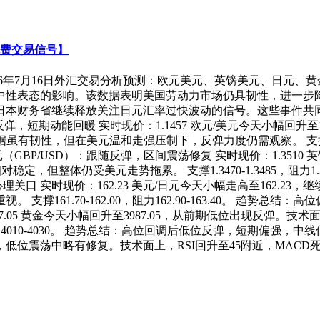
免费交易信号】
026年7月16日外汇交易分析预测：欧元美元、英镑美元、日元、黄
中性表态的影响。该数据表明美国劳动力市场仍具韧性，进一步
日本财务省继续释放关注日元汇率过快波动的信号。这些事件共
弹，短期动能回暖 实时现价：1.1457 欧元/美元今天小幅回升至
，但在美元温和走强压制下，反弹力度仍需观察。 支撑1.1420-1
BP/USD）：跟随反弹，区间震荡修复 实时现价：1.3510 
定，但整体仍受美元走势拖累。 支撑1.3470-1.3485，阻力1.
理关口 实时现价：162.23 美元/日元今天小幅走高至162.23
161.70-162.00，阻力162.90-163.40。 趋势总
7.05 黄金今天小幅回升至3987.05，从前期低位出现反弹。技
力4010-4030。 趋势总结：高位回调后低位反弹，短期偏强，中
328.85，低位震荡中略有修复。技术面上，RSI回升至45附近，