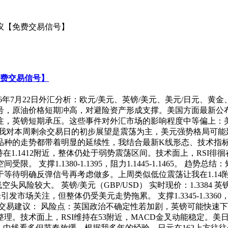
建议【免费交易信号】
免费交易信号】
26年7月22日外汇分析：欧元/美元、英镑/美元、美元/日元、黄金
号，原油价格短期冲高，对避险资产形成支撑。美国方面最新公
注，英镑短期承压。这些事件对外汇市场的影响程度中等偏上：
，我对本周剩余交易日的初步展望是震荡为主，美元强势格局可能
种的走势都带着明显的延续性，我结合最新K线形态、技术指标
动后维持在1.1412附近，整体仍处于弱势震荡区间。技术面上，RS
 支撑1.1380-1.1395，阻力1.1445-1.1465。 
向于等待明确反弹信号再考虑做多。上周类似低位震荡让我在1.14
风险较大。 英镑/美元（GBP/USD） 实时现价：1.3384 
市场关注，但整体仍受美元走势拖累。 支撑1.3345-1.3360，阻
建议： 风险点：英国政治不确定性若加剧，英镑可能快速下探1.3
高位平台整理。技术面上，RSI维持在53附近，MACD金叉动能稳
总结：高位偏强震荡，中线看多但节奏放缓。根据我多年的经验，日元在16