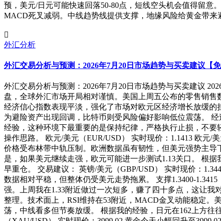
预，美元/日元可能快速回落50-80点，短线空头机会值得留意。 黄
MACD死叉减弱。中线趋势线提供支撑，地缘风险给黄金带来避险支撑。
外汇分析
外汇交易分析与预测：2026年7月20日市场趋势与买卖建议【
外汇交易分析与预测：2026年7月20日市场趋势与买卖建议 2
盘，全球外汇市场开局相对谨慎。美国上周五公布的零售销售
经济信心指数表现平淡，强化了市场对欧元区经济增长放缓的
为避险资产出现回调，比特币则受风险偏好影响低位震荡。 
经验，这种环境下最重要的是保持纪律，严格执行止损，不要
操作思路。 欧元/美元（EUR/USD） 实时现价：1.1413
价格受布林带中轨压制。欧洲数据虽有韧性，但美元强势主导下，欧元短
是，如果美元继续走强，欧元可能进一步测试1.13关口。 根
早重仓。 交易建议： 英镑/美元（GBP/USD） 实时现价：1.
数据相对平稳，但整体仍受美元走势拖累。 支撑1.3400-1.34
强。上周我在1.33附近做过一次短多，赚了四十多点，这让我对这个
整理。技术面上，RSI维持在53附近，MACD金叉动能稳定。美日利
荡，中线看多但节奏放缓。 根据我的经验，日元在162上方
（XAU/USD） 实时现价：3999.02 黄金今天小幅回升至