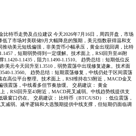
金比特币走势及点位建议 今天2026年7月16日，周四开盘，市场
降低了市场对美联储9月大幅降息的预期，美元指数获得温和支
同推动美元短线偏强，非美货币小幅承压，黄金出现回调，比特
1.1457，短期弱势得到一定缓解。技术面上，RSI回升至46附
.1435，阻力1.1490-1.1510。 趋势总结：短期低位反
英镑/美元今天回升至1.3510，弱势震荡中出现修复迹象。技术面
3540-1.3560。 趋势总结：短期震荡修复，中线仍处于区间震荡
，继续在高位平台整理。技术面上，RSI维持在53附近，MACD金叉
结：高位偏强震荡，中线看多但节奏放缓。 交易建议： 黄金
术面上，RSI回升至43附近，MACD死叉减弱。中线趋势线提供支
线低吸窗口仍在。 交易建议： 比特币（BTC/USD）：低位震荡，
MACD死叉减弱。减半逻辑和大选预期提供中线支撑，但短期仍面临调