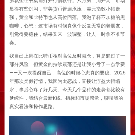
凉就坐在书桌前打开行情软件。六月第二周开局，市场
显得有些沉闷，非美货币普遍承压，美元指数小幅走
强，黄金和比特币也从高位回落。我泡了杯不加糖的黑
咖啡，心想：这市场有时候真像个反复无常的老朋友，
刚觉得要稳住，结果又来一波调整，让人一时拿不准节
奏。
我自己上周在比特币相对高位及时减仓，算是躲过了一
部分风险，但黄金的持续震荡还是让我小亏了一点学费
——又一次提醒自己，高位的时候心态真的要稳。2025
年那次类似行情，我因为太恋战，直接让浮盈大幅缩
水，事后心疼了好几天。今天几个品种的走势都比较有
延续性，我结合最新K线、指标和市场感觉，聊聊我的
真实看法和操作思路。