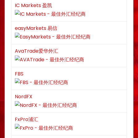
IC Markets 盈凯
easyMarkets 易信
AvaTrade爱华外汇
FBS
NordFX
FxPro浦汇