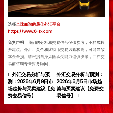
选择
全球靠谱的最佳外汇平台
https://www.6-fx.com
免责声明
：我们的分析和交易信号仅供参考，不构成投
资建议。外汇、黄金和比特币交易风险极高，可能导致
本金全损。请根据自身风险承受能力谨慎决策，并在交
易前咨询专业财务顾问。
外汇交易分析与预
外汇交易分析与预测：
P
测：2026年6月9日市
2026年6月5日市场趋
o
场趋势与买卖建议【免
势与买卖建议【免费交
费交易信号】
易信号】
s
t