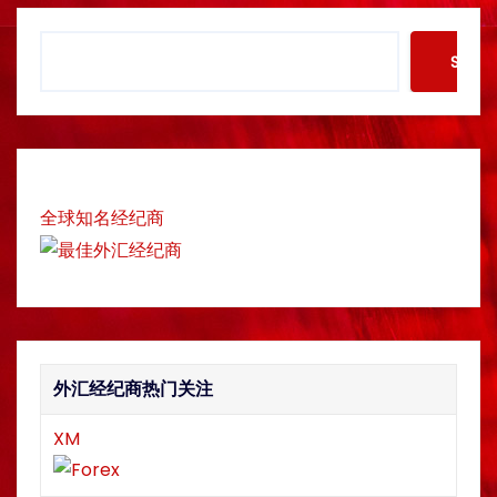
n
S
Searc
a
e
a
v
r
c
i
h
g
全球知名经纪商
a
t
i
外汇经纪商热门关注
o
n
XM