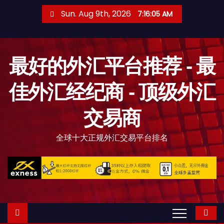
S
Sun. Aug 9th, 2026
7:16:07 AM
k
i
p
最好的外汇平台推荐 - 最
t
o
佳外汇经纪商 - 顶级外汇
c
o
交易商
n
t
全球十大正规外汇交易平台排名
e
n
t