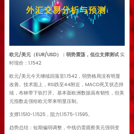
欧元/美元（EUR/USD）：弱势震荡，低位支撑测试
实
时现价：1.1542
欧元/美元今天继续回落至1.1542，弱势格局没有明显
改善。技术面上，RSI跌至44附近，MACD死叉状态持
续，布林带下轨打开。基本面欧洲数据虽有韧性，但美
元指数走强给欧元带来明显压制。
支撑1.1510-1.1525，阻力1.1575-1.1595。
趋势总结：短期偏弱调整，中线仍需观察美元强弱变