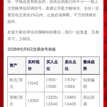
松，中线还是有机会的，但高位风险已经不小——我上
次忽略类似回调信号，直接让浮盈大幅缩水。仓位一定
要控在总资金2%以内，止损必须果断，千万别情绪化
操作。
欢迎大家在评论区聊聊你的看法，我们一起复盘，互相
学习，少踩坑。
2026年6月8日交易信号表格
实时现
买入点
卖出点
整体趋
资产
价
位
位
势
欧元/美
1.1515-
1.1570-
短期偏
1.1542
元
1.1530
1.1585
弱
英镑/美
1.3325-
1.3385-
高位回
1.3353
元
1.3340
1.3405
调