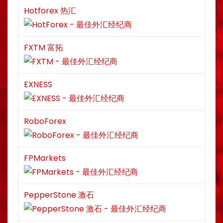
Hotforex 热汇
FXTM 富拓
EXNESS
RoboForex
FPMarkets
PepperStone 激石