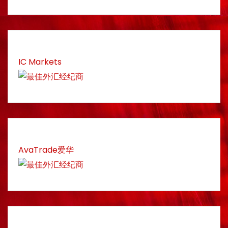
IC Markets
AvaTrade爱华