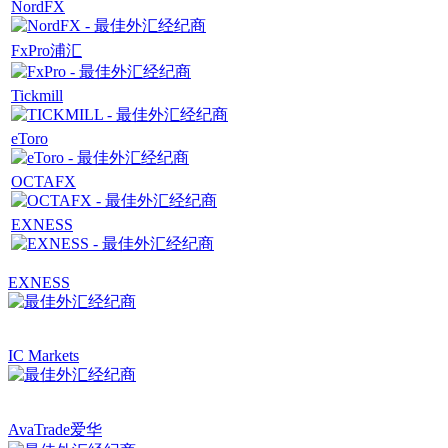
NordFX
FxPro浦汇
Tickmill
eToro
OCTAFX
EXNESS
EXNESS
IC Markets
AvaTrade爱华