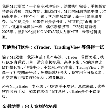
我用MT5测试了一个多空对冲策略，结果执行完美，手机版支
持语音通知，超级方便。相比MT4，MT5的回测功能更快，准
确率更高。但有个小问题：学习曲线陡峭，新手可能觉得复
杂。我的观点是，如果你只是炒外汇，MT5有点“杀鸡用牛
刀”，但如果你像我一样，偶尔涉猎股市，它绝对是首选。
2025年，很多经纪商如OANDA都大力推MT5，未来趋势明
显。
其他热门软件：cTrader、TradingView 等值得一试
除了MT双雄，我还测试了几个备选。cTrader：界面美观，执
行ECN直通式订单，适合高频交易。亲测下来，它的速度比
MT4快10%，但插件少，不如MT生态丰富。TradingView：更
像一个社交图表平台，免费版就很强大，我常用它分析K线，
但交易执行需要连经纪商，稍显麻烦。
还有NinjaTrader，专业级，但对新手不友好。总体来说，这些
软件各有千秋，如果你厌倦了MT系列，cTrader是个不错跳
板。
亲测结果：出人意料的发现