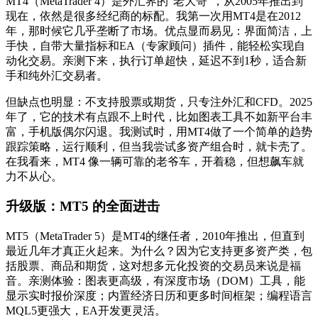
MT4（MetaTrader 4）是外汇界的“老大哥”，从2005年推出到
现在，依然是很多经纪商的标配。我第一次用MT4是在2012
年，那时候它几乎垄断了市场。优点显而易见：界面简洁，上
手快，自带大量指标和EA（专家顾问）插件，能轻松实现自
动化交易。亲测下来，执行订单超快，延迟不到1秒，适合新
手和纯外汇交易者。
但缺点也明显：不支持股票或期货，只专注外汇和CFD。2025
年了，它的技术有点跟不上时代，比如图表工具不如新平台丰
富，手机版偶尔闪退。我测试时，用MT4做了一个简单的趋势
跟踪策略，运行顺利，但当我尝试多资产组合时，就卡壳了。
在我看来，MT4 像一辆可靠的老爷车，开着稳，但想飙车就
力不从心。
升级版：MT5 的全面进击
MT5（MetaTrader 5）是MT4的继任者，2010年推出，但直到
最近几年才真正火起来。为什么？因为它支持更多资产类，包
括股票、商品和期货，这对想多元化投资的交易员来说是福
音。亲测体验：图表更高级，有深度市场（DOM）工具，能
显示实时报价深度；内置经济日历和更多时间框架；编程语言
MQL5更强大，EA开发更灵活。