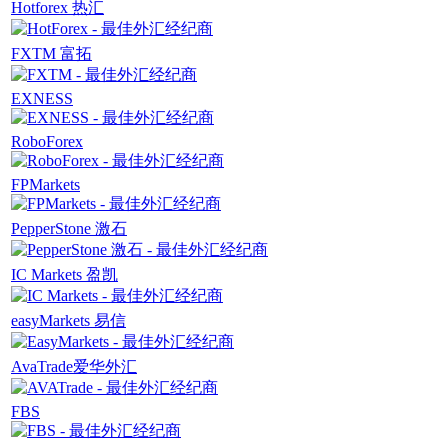
Hotforex 热汇
FXTM 富拓
EXNESS
RoboForex
FPMarkets
PepperStone 激石
IC Markets 盈凯
easyMarkets 易信
AvaTrade爱华外汇
FBS