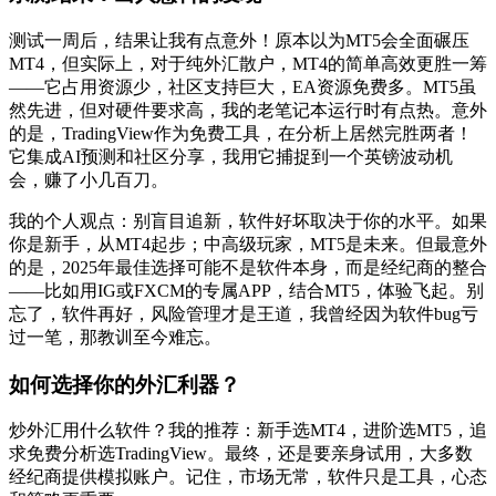
测试一周后，结果让我有点意外！原本以为MT5会全面碾压
MT4，但实际上，对于纯外汇散户，MT4的简单高效更胜一筹
——它占用资源少，社区支持巨大，EA资源免费多。MT5虽
然先进，但对硬件要求高，我的老笔记本运行时有点热。意外
的是，TradingView作为免费工具，在分析上居然完胜两者！
它集成AI预测和社区分享，我用它捕捉到一个英镑波动机
会，赚了小几百刀。
我的个人观点：别盲目追新，软件好坏取决于你的水平。如果
你是新手，从MT4起步；中高级玩家，MT5是未来。但最意外
的是，2025年最佳选择可能不是软件本身，而是经纪商的整合
——比如用IG或FXCM的专属APP，结合MT5，体验飞起。别
忘了，软件再好，风险管理才是王道，我曾经因为软件bug亏
过一笔，那教训至今难忘。
如何选择你的外汇利器？
炒外汇用什么软件？我的推荐：新手选MT4，进阶选MT5，追
求免费分析选TradingView。最终，还是要亲身试用，大多数
经纪商提供模拟账户。记住，市场无常，软件只是工具，心态