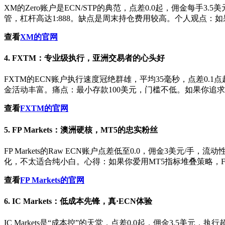
XM的Zero账户是ECN/STP的典范，点差0.0起，佣金每手3.
管，杠杆高达1:888。缺点是周末持仓费用较高。个人观点：
查看
XM的官网
4. FXTM：专业级执行，亚洲交易者的心头好
FXTM的ECN账户执行速度冠绝群雄，平均35毫秒，点差0.1点
金活动丰富。痛点：最小存款100美元，门槛不低。如果你追求
查看
FXTM的官网
5. FP Markets：澳洲硬核，MT5的忠实粉丝
FP Markets的Raw ECN账户点差低至0.0，佣金3美
化，不太适合纯小白。心得：如果你爱用MT5指标堆叠策略，FP 
查看
FP Markets的官网
6. IC Markets：低成本先锋，真·ECN体验
IC Markets是“成本控”的天堂，点差0.0起，佣金3.5美