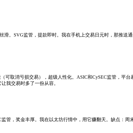
+自家app超级丝滑。SVG监管，提款即时。我在手机上交易日元时，那
ellation”功能（可取消亏损交易），超级人性化。ASIC和CyS
——它让我交易时多了一份从容。
D。VFSC监管，奖金丰厚。我在以太坊行情中，用它赚翻天。缺点：周末费