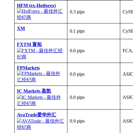
HFM (ex-Hotforex)
0.3 pips
CySE
XM
0.1 pips
CySE
FXTM 富拓
0.0 pips
FCA
FPMarkets
0.0 pips
ASIC
IC Markets 盈凯
0.0 pips
ASIC
AvaTrade爱华外汇
0.9 pips
ASIC