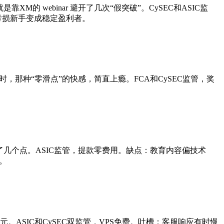
M的 webinar 避开了几次“假突破”。CySEC和ASIC监
亏损新手变成稳定盈利者。
元时，那种“零滑点”的快感，简直上瘾。FCA和CySEC监管，奖
多锁定了几个点。ASIC监管，提款零费用。缺点：教育内容偏技术
。
美元。ASIC和CySEC双监管，VPS免费。吐槽：客服响应有时慢