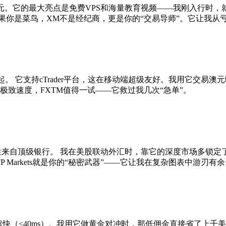
5美元。它的最大亮点是免费VPS和海量教育视频——我刚入行时，就是靠X
如果你是菜鸟，XM不是经纪商，更是你的“交易导师”。它让我从
起。 它支持cTrader平台，这在移动端超级友好。我用它交易澳
极致速度，FXTM值得一试——它救过我几次“急单”。
元/手，流动性来自顶级银行。 我在美股联动外汇时，靠它的深度市场
Markets就是你的“秘密武器”——它让我在复杂图表中游刃有余
元，执行超快（<40ms）。我用它做黄金对冲时，那低佣金直接省了上千