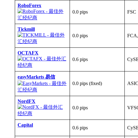
RoboForex
0.0 pips
FSC
Tickmill
0.0 pips
FCA
OCTAFX
0.6 pips
CyS
easyMarkets 易信
0.0 pips (fixed)
ASIC
NordFX
0.0 pips
VFS
Capital
0.6 pips
CyS