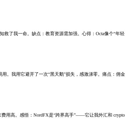
推送通知救了我一命。缺点：教育资源需加强。心得：Octa像个“年轻
EC监管，平台易用。我用它避开了一次“黑天鹅”损失，感激涕零。痛点：佣金
用高。感悟：NordFX是“跨界高手”——它让我外汇和 crypto