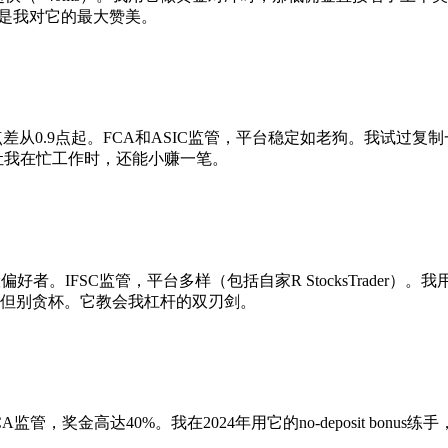
—这是我对它的最大赞美。
TP模式点差从0.9点起。FCA和ASIC监管，平台稳定如老狗。我试过
—它让我在忙工作时，还能小赚一笔。
合高风险偏好者。IFSC监管，平台多样（包括自家R StocksTra
激，但别贪杯。它教会我杠杆的双刃剑。
FCA监管，奖金高达40%。我在2024年用它的no-deposit bo