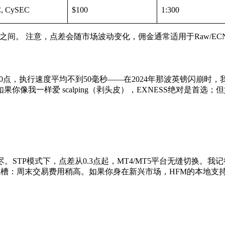
, CySEC
$100
1:300
s之间。 注意，点差会随市场波动变化，佣金通常适用于Raw/EC
差低至0.0点，执行速度平均不到50毫秒——在2024年那波英镑闪崩
我一样爱 scalping（剥头皮），EXNESS绝对是首选；
STP模式下，点差从0.3点起，MT4/MT5平台无缝切换。我记
小吐槽：周末交易费用稍高。如果你身在新兴市场，HFM的本地