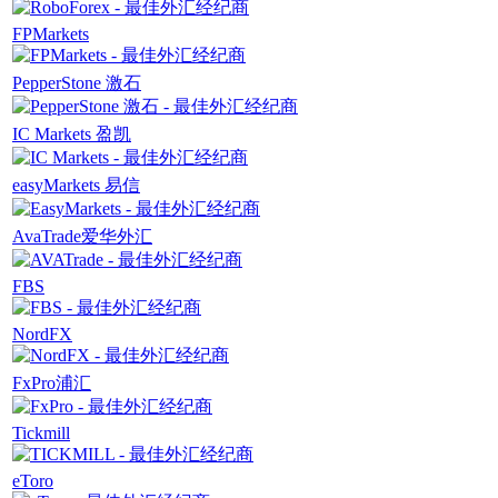
FPMarkets
PepperStone 激石
IC Markets 盈凯
easyMarkets 易信
AvaTrade爱华外汇
FBS
NordFX
FxPro浦汇
Tickmill
eToro