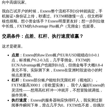
向中高级玩家。
我自己试开户的时候，Exness整个流程不到3分钟就搞定，手
机验证+身份证上传，秒通过。FXTM稍微慢一点，但文档审
核也很顺。想小资金练手？Exness明显更友好；想一步到位做
中长线，FXTM的Advantage Plus账户（无佣金）也挺香。
交易条件：点差、杠杆、执行速度谁赢？
这才是硬菜。
点差
：Exness的Raw/Zero账户EUR/USD能稳在0.0-0.1
点，标准账户0.2-0.3点，几乎零佣金。FXTM的
ECN/Advantage账户也能到0.0点，但佣金每手大概0.8-4
美元不等。实际测下来，Exness在亚洲时段波动小的时
候点差更稳。
杠杆
：Exness部分账户能给到无限杠杆（视地区），
FXTM最高3000:1（非欧盟实体）。我个人偏好Exness的
灵活性——想用高杠杆冲一冲就开，不想冒险就调低，
操作简单。
执行速度
：Exness的服务器响应快得吓人，我实测过新
闻事件瞬间下单，滑点几乎为0。FXTM也不差，但偶尔