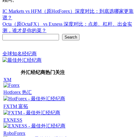
Post
IC Markets vs HFM（原HotForex）深度对比：到底选哪家更靠
谱？
navigation
Octa（原OctaFX） vs Exness 深度对比：点差、杠杆、出金实
测，谁才是你的菜？
Search
Search
全球知名经纪商
外汇经纪商热门关注
XM
Hotforex 热汇
FXTM 富拓
EXNESS
RoboForex