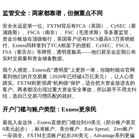
监管安全：两家都靠谱，但侧重点不同
安全永远是第一位。FXTM背后有FCA（英国）、CySEC（塞
浦路斯）、FSCA（南非）、FSC（毛里求斯）等多重监管，
资金分账放在顶级银行，英国客户还有FSCS最高8.5万英镑赔
付。Exness同样拿到了FCA框架下的授权、CySEC、FSCA、
FSA（塞舌尔）等牌照，透明度极高——他们甚至会定期公布
实时交易量和资金储备数据。
我个人感觉，Exness在“透明度”上更胜一筹，你随时能在官网
看到他们的月交易量（2026年已经破4万亿美元），让人心里
踏实。FXTM则更强调“机构级”保护，适合把大资金放进去的
客户。两者都没出现过重大资金安全事故，所以新手不用太纠
结，选自己交易习惯匹配的就好。
开户门槛与账户类型：Exness更亲民
最低入金这块，Exness直接把门槛拉到10美元（部分账户甚至
0美元起步），标准账户、美分账户、Raw Spread、Zero账户
一应俱全。FXTM主流账户起步200美元，Advantage系列更偏