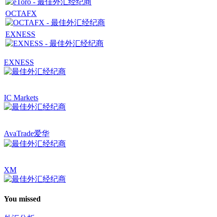
OCTAFX
EXNESS
EXNESS
IC Markets
AvaTrade爱华
XM
You missed