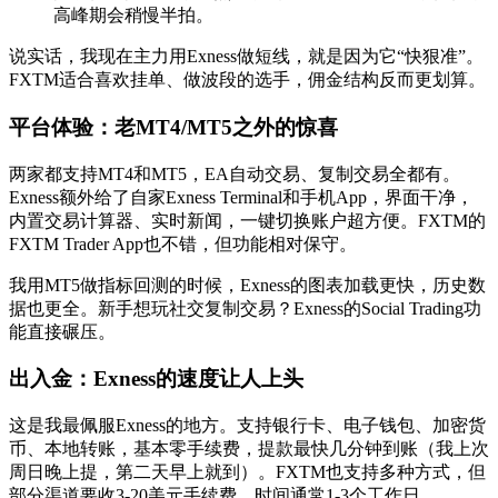
高峰期会稍慢半拍。
说实话，我现在主力用Exness做短线，就是因为它“快狠准”。
FXTM适合喜欢挂单、做波段的选手，佣金结构反而更划算。
平台体验：老MT4/MT5之外的惊喜
两家都支持MT4和MT5，EA自动交易、复制交易全都有。
Exness额外给了自家Exness Terminal和手机App，界面干净，
内置交易计算器、实时新闻，一键切换账户超方便。FXTM的
FXTM Trader App也不错，但功能相对保守。
我用MT5做指标回测的时候，Exness的图表加载更快，历史数
据也更全。新手想玩社交复制交易？Exness的Social Trading功
能直接碾压。
出入金：Exness的速度让人上头
这是我最佩服Exness的地方。支持银行卡、电子钱包、加密货
币、本地转账，基本零手续费，提款最快几分钟到账（我上次
周日晚上提，第二天早上就到）。FXTM也支持多种方式，但
部分渠道要收3-20美元手续费，时间通常1-3个工作日。