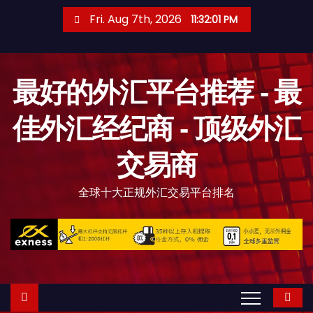
S
Fri. Aug 7th, 2026
11:32:02 PM
k
i
p
最好的外汇平台推荐 - 最
t
o
佳外汇经纪商 - 顶级外汇
c
o
交易商
n
t
全球十大正规外汇交易平台排名
e
n
t