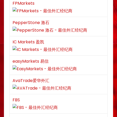
FPMarkets
PepperStone 激石
IC Markets 盈凯
easyMarkets 易信
AvaTrade爱华外汇
FBS