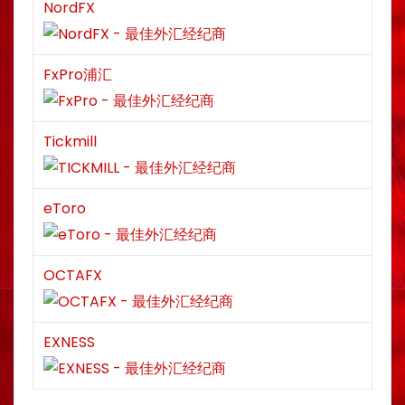
NordFX
FxPro浦汇
Tickmill
eToro
OCTAFX
EXNESS