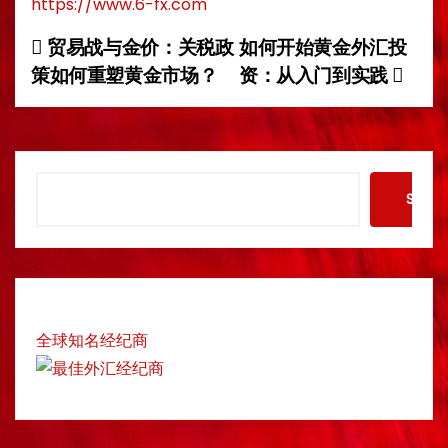
https://www.6-fx.com
贸易战与金价：关税政
如何开始黄金外汇投
P
策如何重塑黄金市场？
资：从入门到实践
o
s
t
S
Searc
e
n
a
a
r
c
v
h
全球知名经纪商
i
g
a