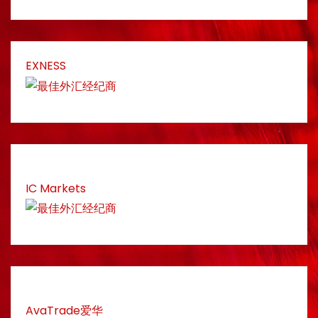
EXNESS
IC Markets
AvaTrade爱华