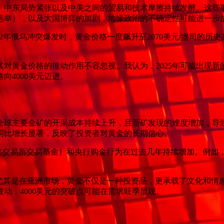
突、中东局势紧张以及中美之间的贸易和技术摩擦持续发酵。这
会选举），以及大国博弈的加剧，地缘政治的不确定性可能进一步
2年俄乌冲突爆发时，黄金价格一度飙升至2070美元/盎司的历
对黄金价格的推动作用不容忽视。我认为，2025年可能出现新
4000美元迈进。
。全球主要金矿的开采成本持续上升，且新矿发现的难度增加，
量同比增长显著，反映了投资者对黄金的长期信心。
交易所交易基金）和央行购金行为在过去几年持续增加。例如，202
。尤其是在亚洲市场，黄金不仅是一种投资品，更承载了文化和情感
动，4000美元的突破点可能在需求旺季显现。