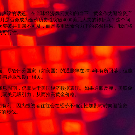
投资者热议的话题。在全球经济风云变幻的当下，黄金作为避险资产
个月是否会成为金价历史性突破4000美元大关的转折点？这个问
次突破并非遥不可及，而是多重因素合力下的必然结果。我们将
的可行性。
。尽管部分国家（如美国）的通胀率在2024年有所回落，但能
常与通胀预期正相关。
入降息周期，仍取决于美国经济数据表现。如果通胀反弹，美联储
削弱美元吸引力，从而推高黄金价格。
极为有利，因为投资者往往会在经济不确定性加剧时转向避险资
苏的步伐。