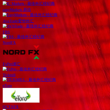
easyMarkets 易信
AvaTrade爱华外汇
FBS
NordFX
FxPro浦汇
Tickmill
eToro
OCTAFX