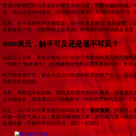
市场分析师们对10月金价的看法虽有分歧，但整体偏向乐观。一份算
元，高点或达4409美元，月均价4057美元。 针对印度排灯节（D
当然，也不是所有声音都唱多。部分技术派建议“逢高做空”，
总有噪音干扰，但趋势向上是共识。中央银行的持续购金需求
4000美元，触手可及还是遥不可及？
综合以上分析，黄金价格在2025年10月突破4000美元的
一到两个“触发事件”（如地缘政治危机或货币政策转向）来推
对于投资者而言，黄金仍是2025年值得配置的资产之一。无
期价值依然稳固。
当然，风险也不能忽略。假如美联储突然转向鹰派，或者股市大
点实物金条，或者通过ETF间接参与，但别把所有鸡蛋放一个
总之，2025年10月黄金能否破4000美元？
最终预测
：我预计，黄
可能一鼓作气冲上去；要是市场冷静下来，那可能只是小幅波
金感兴趣，不妨分享你的看法，我们一起探讨。