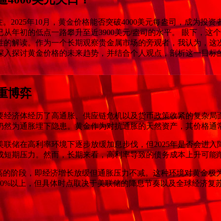
。2025年10月，黄金价格能否突破4000美元每盎司，成为
已从年初的低点一路攀升至近3900美元/盎司的水平。 眼下，这
性的解读。作为一个长期观察贵金属市场的旁观者，我认为，这
深入探讨黄金价格的未来趋势，并结合个人观点，剖析这一目标
重博弈
主要经济体经历了高通胀、供应链危机以及货币政策收紧的复杂局面
仍然为通胀埋下隐患。黄金作为对抗通胀的天然资产，其价格通
，美联储在高利率环境下逐步放缓加息步伐，但2025年是否会进
成短期压力。然而，长期来看，高利率导致的债务成本上升可能
风险更高的阶段，即经济增长放缓但通胀压力不减。这种环境对黄金
在50%以上，但具体时点取决于美联储的降息节奏以及全球经济复