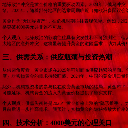
地缘政治冲突是黄金价格的重要驱动因素。2024年，俄乌冲
绪。2025年，随着部分地区的选举周期临近（如欧洲多国议
黄金作为“无国界资产”，在危机时期往往表现优异。例如，202
格突破4000美元并非遥不可及。
个人观点
：地缘政治的影响往往具有突发性和不可预测性，但其
太地区的意外冲突，这将显著提升黄金的避险需求，助力其价格向
三、供需关系：供应瓶颈与投资热潮
从供需角度看，黄金市场在2025年可能面临供应趋紧的局面
度）对实物黄金的需求持续旺盛。2024年，中国的黄金进口
此外，机构投资者的参与也在改变黄金市场的格局。黄金ETF（
可能延续。机构资金的流入为黄金价格提供了坚实支撑。
个人观点
：供需失衡将是2025年黄金价格上涨的“隐形推手”
月前后进一步推高需求。我预计，实物黄金的短缺将放大价格波
四、技术分析：4000美元的心理关口