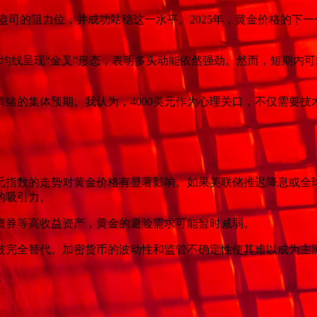
美元/盎司的阻力位，并成功站稳这一水平。2025年，黄金价格的下
移动均线呈现“金叉”形态，表明多头动能依然强劲。然而，短期
绪的集体预期。我认为，4000美元作为心理关口，不仅需要技术
元指数的走势对黄金价格有显著影响。如果美联储推迟降息或全
的吸引力。
债券等高收益资产，黄金的避险需求可能暂时减弱。
被完全替代。加密货币的波动性和监管不确定性使其难以成为主