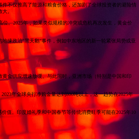
些事件不仅推高了能源和粮食价格，还加剧了全球投资者的避险情
放大。
史高位。2025年，如果类似规模的冲突或危机再次发生，黄金价
的地缘政治“黑天鹅”事件，例如中东地区的新一轮紧张局势或亚
导致黄金供应增速放缓。与此同时，亚洲市场（特别是中国和印
3年全球央行净购金量达到800吨以上，这一趋势在2025年
价值。印度婚礼季和中国春节等传统消费旺季可能在2025年10