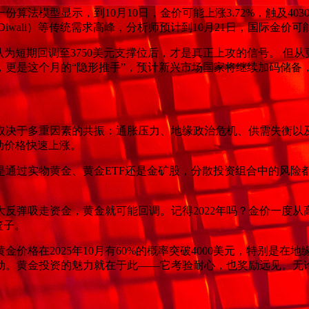
法模型显示，到10月10日，金价可能上涨3.72%，触及403
iwali）等传统需求高峰，分析师预计到10月21日，国际金价可能逼
认为短期回调至3750美元支撑位后，才是真正上攻的信号。 但
，更是这个月的“隐形推手”，预计新兴市场国家将继续加码储备
可能性取决于多重因素的共振：通胀压力、地缘政治危机、供需失衡以
动价格快速上涨。
论是通过实物黄金、黄金ETF还是金矿股，分散投资组合中的风
反弹吸走资金，黄金就可能回调。记得2022年吗？金价一度从
篮子。
金价格在2025年10月有60%的概率突破4000美元，特别
动。黄金投资的魅力就在于此——它考验耐心，也奖励远见。无