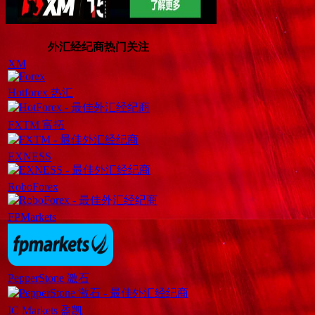
外汇经纪商热门关注
XM
Hotforex 热汇
FXTM 富拓
EXNESS
RoboForex
FPMarkets
PepperStone 激石
IC Markets 盈凯