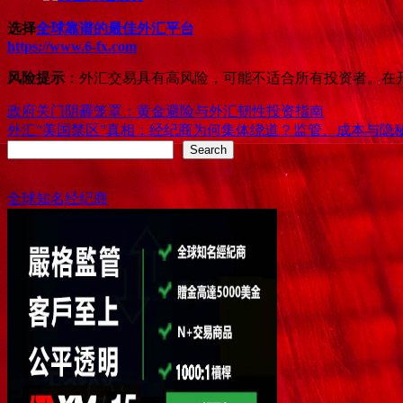
选择
全球靠谱的最佳外汇平台
https://www.6-fx.com
风险提示
：外汇交易具有高风险，可能不适合所有投资者。在
Post
政府关门阴霾笼罩：黄金避险与外汇韧性投资指南
外汇“美国禁区”真相：经纪商为何集体绕道？监管、成本与隐
navigation
Search
Search
全球知名经纪商