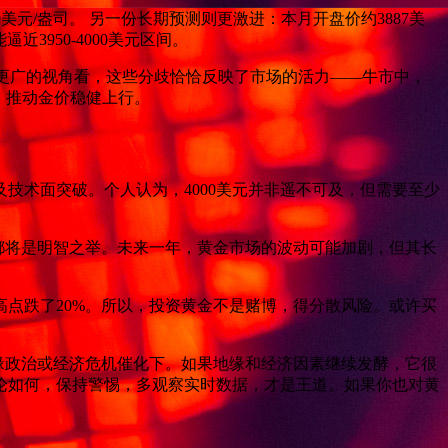
0美元/盎司。 另一份长期预测则更激进：本月开盘价约3887美
近3950-4000美元区间。
从更广的视角看，这些分歧恰恰反映了市场的活力——牛市中，
，推动金价稳健上行。
及技术面突破。个人认为，4000美元并非遥不可及，但需要至少
险都将是明智之举。未来一年，黄金市场的波动可能加剧，但其长
高点跌了20%。所以，投资黄金不是赌博，得分散风险。或许买
是在地缘政治或经济危机催化下。如果地缘和经济因素继续发酵，它很
论如何，保持警惕，多观察实时数据，才是王道。如果你也对黄