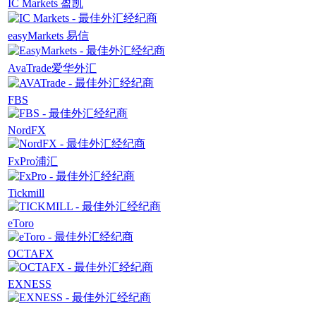
IC Markets 盈凯
easyMarkets 易信
AvaTrade爱华外汇
FBS
NordFX
FxPro浦汇
Tickmill
eToro
OCTAFX
EXNESS