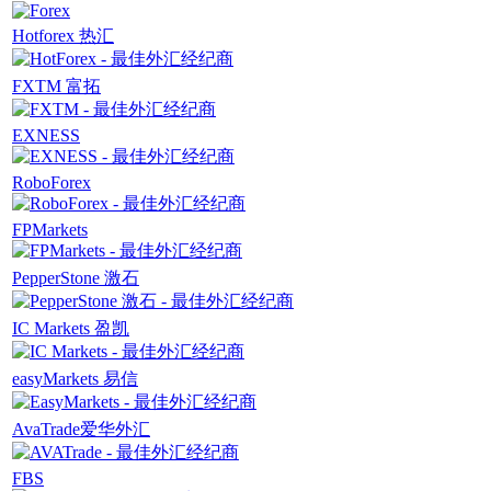
Hotforex 热汇
FXTM 富拓
EXNESS
RoboForex
FPMarkets
PepperStone 激石
IC Markets 盈凯
easyMarkets 易信
AvaTrade爱华外汇
FBS