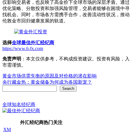
仅影响交易者，也反映了高金价下全球市场的深层矛盾。通过
优化策略、分散投资和加强风险管理，交易者能够在困境中寻
找机会。同时，市场各方需携手合作，改善流动性状况，推动
伦敦金市回归健康发展的轨道。
选择
全球最佳外汇经纪商
https://www.6-fx.com
免责声明
：本文仅供参考，不构成投资建议。投资有风险，入
市需谨慎。
Post
黄金市场供需失衡的原因及对价格的潜在影响
央行藏金热：黄金储备为何成为各国新宠？
navigation
Search
Search
全球知名经纪商
外汇经纪商热门关注
XM