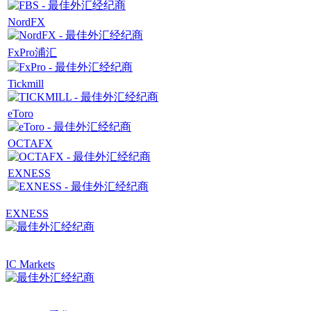
NordFX
FxPro浦汇
Tickmill
eToro
OCTAFX
EXNESS
EXNESS
IC Markets