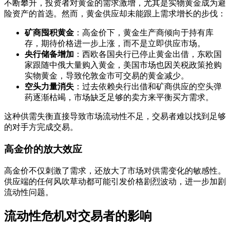
不断攀升，投资者对黄金的需求激增，尤其是实物黄金成为避
险资产的首选。然而，黄金供应却未能跟上需求增长的步伐：
矿商囤积黄金
：高金价下，黄金生产商倾向于持有库
存，期待价格进一步上涨，而不是立即供应市场。
央行储备增加
：西欧各国央行已停止黄金出借，东欧国
家跟随中俄大量购入黄金，美国市场也因关税政策抢购
实物黄金，导致伦敦金市可交易的黄金减少。
空头力量消失
：过去依赖央行出借和矿商供应的空头弹
药逐渐枯竭，市场缺乏足够的卖方来平衡买方需求。
这种供需失衡直接导致市场流动性不足，交易者难以找到足够
的对手方完成交易。
高金价的放大效应
高金价不仅刺激了需求，还放大了市场对供需变化的敏感性。
供应端的任何风吹草动都可能引发价格剧烈波动，进一步加剧
流动性问题。
流动性危机对交易者的影响