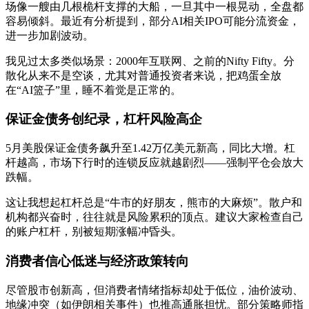
场像一艘由几根桅杆支撑的大船，一旦其中一根晃动，全盘都
容易倾斜。最近有分析提到，部分AI相关IPO可能分流资金，
进一步加剧波动。
我见过太多类似场景：2000年互联网、之前的Nifty Fifty。分
散化从来不是空谈，尤其对普通投资者来说，把鸡蛋全放
在“AI篮子”里，睡不着觉是正常的。
保证金债务创纪录，杠杆风险高企
5月美股保证金债务飙升至1.42万亿美元新高，同比大增。杠
杆越高，市场下行时的连锁反应就越剧烈——强制平仓会放大
跌幅。
这让我想起杠杆总是“牛市的好朋友，熊市的大麻烦”。散户和
机构都兴奋时，往往就是风险累积的顶点。建议大家检查自己
的账户杠杆，别被短期涨幅冲昏头。
消费者信心低迷与经济政策转向
尽管股市创新高，但消费者情绪指标却处于低位，油价波动、
地缘冲突（如伊朗相关事件）也推高通胀担忧。部分策略师指