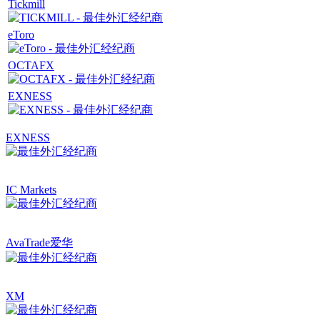
Tickmill
eToro
OCTAFX
EXNESS
EXNESS
IC Markets
AvaTrade爱华
XM