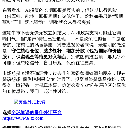
在我看来，AI投资的长期回报是真实的，但短期执行风险
（供应链、能耗、回报周期）被低估了。盈利如果只是“预期
驱动”而非“落地驱动”，调整就会来得很突然。
这轮牛市不会无缘无故立刻结束，AI和政策支持可能让它再
喘口气。但“尾声”特征已经显现——不是恐慌性抛售，而是逐
步的、结构性的风险暴露。对普通投资者来说，最聪明的做法
是：
守住核心仓位、减少杠杆、增加分散（包括国际和价值
股）、保留现金等待更好入场点
。别试图精准逃顶，那几乎不
可能；但忽略信号、盲目乐观，代价往往更高。
市场总是充满不确定性，过去几年赚得盆满钵满的朋友，现在
是该想想“保住胜利果实”的时候了。投资最终是场马拉松，活
得久、睡得香，才是真本事。你怎么看？欢迎在评论区分享你
的仓位思路，我们一起理性讨论。
选择
全球靠谱的最佳外汇平台
https://www.6-fx.com