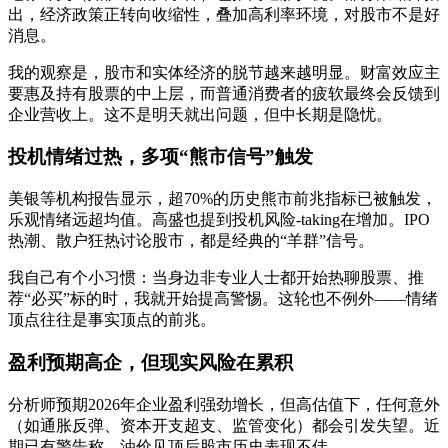
出，经济政策正转向收缩性，叠加高利率环境，对股市不是好
消息。
我的观察是，股市和实体经济的脱节越来越明显。财富效应主
要惠及持有股票的中上层，而普通消费者的疲软最终会反馈到
企业营收上。这不是明天就出问题，但中长期是隐忧。
投机情绪过热，多项“熊市信号”触发
美银等机构报告显示，超70%的历史熊市前兆指标已被触发，
乐观情绪远超均值。高盛也提到投机风险-taking在增加。IPO
热潮、散户狂热讨论股市，都是经典的“羊群”信号。
我自己有个小习惯：当身边非专业人士都开始热聊股票、推
荐“必买”标的时，我就开始提高警惕。这轮也不例外——情绪
顶点往往是事实顶点的前兆。
盈利预期高企，但现实风险在累积
分析师预期2026年企业盈利强劲增长，但高估值下，任何意外
（如通胀反弹、资本开支超支、监管变化）都会引发失望。近
期已有警告称，油价见顶后股市历史表现不佳。