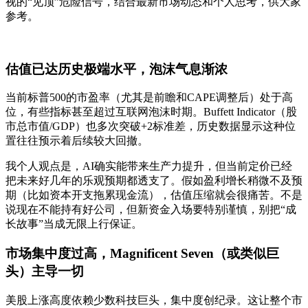
视的“见顶”危险信号，结合最新市场动态和个人思考，供大家
参考。
估值已达历史极端水平，泡沫气息渐浓
当前标普500的市盈率（尤其是前瞻和CAPE调整后）处于高
位，有些指标甚至超过互联网泡沫时期。Buffett Indicator（股
市总市值/GDP）也多次突破+2标准差，历史数据显示这种位
置往往预示着后续较大回撤。
我个人观点是，AI确实能带来生产力提升，但当前定价已经
把未来好几年的乐观预期都透支了。假如盈利增长稍微不及预
期（比如资本开支拖累现金流），估值压缩就会很痛苦。不是
说现在不能持有好公司，但新资金入场要特别谨慎，别把“成
长故事”当成无限上行保证。
市场集中度过高，Magnificent Seven（或类似巨
头）主导一切
美股上涨高度依赖少数科技巨头，集中度创纪录。这让整个市