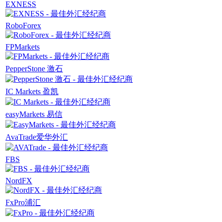
EXNESS
RoboForex
FPMarkets
PepperStone 激石
IC Markets 盈凯
easyMarkets 易信
AvaTrade爱华外汇
FBS
NordFX
FxPro浦汇