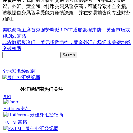
免责声明
：我们的分析和交易信号仅供参考，不构成投资建
议。外汇、黄金和比特币交易风险极高，可能导致本金全损。
请根据自身风险承受能力谨慎决策，并在交易前咨询专业财务
顾问。
Post
美联储新主席首秀强势鹰派！PCE通胀数据来袭，黄金市场或
迎剧烈震荡
navigation
非农数据爆冷门！美元指数急挫，黄金外汇市场迎来关键均线
突破机遇
Search
Search
全球知名经纪商
外汇经纪商热门关注
XM
Hotforex 热汇
FXTM 富拓