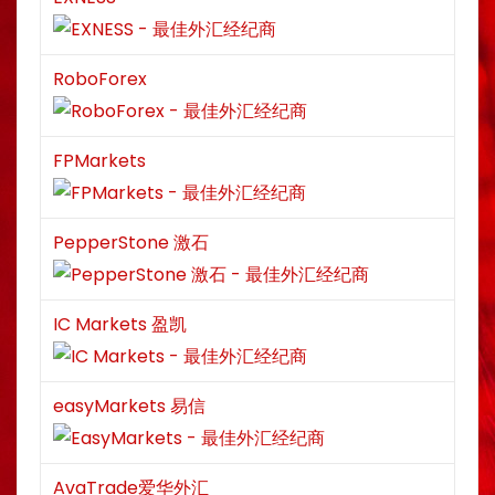
RoboForex
FPMarkets
PepperStone 激石
IC Markets 盈凯
easyMarkets 易信
AvaTrade爱华外汇