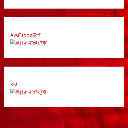
AvaTrade爱华
XM