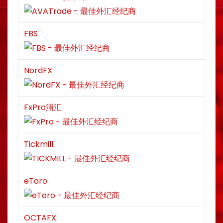
FBS
NordFX
FxPro浦汇
Tickmill
eToro
OCTAFX