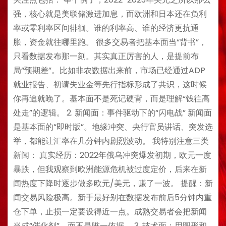
强，核心就是美联储激进加息，而欧洲和日本还在负利
率或零利率区间徘徊。谁的利率高、谁的经济更抗通
胀，资金就往哪里跑。 很多交易者把基本面当“背书”，
只看数据发布那一刻。其实真正厉害的人，是提前布
局“预期差”。比如非农数据出来前，市场已经通过ADP
就业报告、初请失业金等先行指标形成了共识，这时候
你再追就晚了。基本面不是死记硬背，而是理解“钱往高
处走”的逻辑。 2. 新闻面：事件驱动下的“闪电战” 新闻面
是基本面的“即时版”。地缘冲突、央行官员讲话、突发选
举，都能让汇率在几分钟内剧烈波动。 我特别注意三类
新闻： 真实经历：2022年俄乌冲突爆发初期，欧元一度
暴跌，但我观察到欧洲能源危机被过度定价，后来在新
闻热度下降时逐步做多欧元/美元，赚了一波。 提醒：新
闻交易风险极高。新手最好别在数据发布前后5分钟内重
仓下单，止损一定要设得近一点。成熟交易者会把新闻
当成“催化剂”，而不是唯一依据。 3. 技术面：用图形和