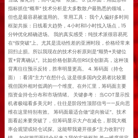
指标抓住“概率” 技术分析是大多数散户最熟悉的领域，
但也是最容易被滥用的。 常用工具： 我个人偏好多时间
框架共振：日线看大趋势，4小时和1小时找入场点，15
分钟优化精确进场。 我的真实感受：纯技术派很容易死
在“假突破”上。尤其是流动性差的亚洲时段，价格经常来
回扫止损。所以我现在的技术分析原则是“顺势+关键位
置+背离确认”。比如价格创新高但RSI没创新高，这种顶
背离往往预示反转，胜率明显更高。 4. 筹码面（持仓
面）：看清“主力”在想什么 这是很多国内交易者比较重
视但国外相对低调的一个维度。在外汇里，筹码面主要
指资金持仓分布和市场情绪。 关键参考： 当COT显示投
机者极端看多美元时，往往是阶段性顶部信号——反向思
维在这里特别有效。 筹码面最适合做“逆向验证”。技术
面看起来要突破了，但筹码显示大户在减仓，那我大概
率会观望或轻仓试探。这能帮我避开很多“主力收割”行
情。 如何把四面结合起来？我的实操框架 单一维度很容