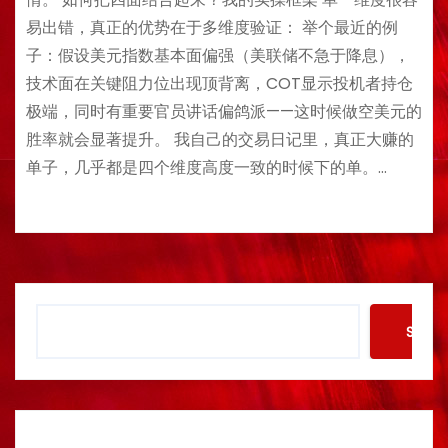
易出错，真正的优势在于多维度验证： 举个最近的例
子：假设美元指数基本面偏强（美联储不急于降息），
技术面在关键阻力位出现顶背离，COT显示投机者持仓
极端，同时有重要官员讲话偏鸽派——这时候做空美元的
胜率就会显著提升。 我自己的交易日记里，真正大赚的
单子，几乎都是四个维度高度一致的时候下的单。…
S
Searc
e
a
r
c
h