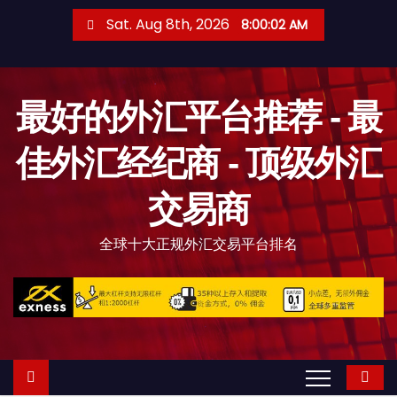
S
Sat. Aug 8th, 2026
8:00:03 AM
k
i
p
最好的外汇平台推荐 - 最
t
o
佳外汇经纪商 - 顶级外汇
c
o
交易商
n
t
全球十大正规外汇交易平台排名
e
n
t