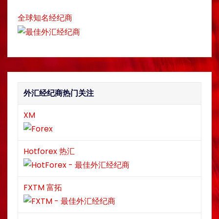
h
i
全球知名经纪商
g
a
t
i
外汇经纪商热门关注
o
XM
n
Hotforex 热汇
FXTM 富拓