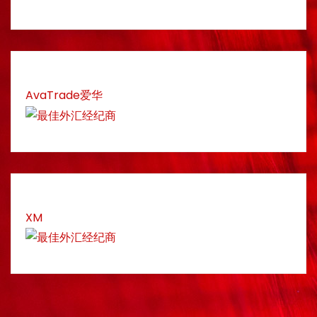
AvaTrade爱华
XM