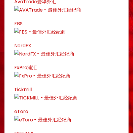
AvaTrade爱华外汇
FBS
NordFX
FxPro浦汇
Tickmill
eToro