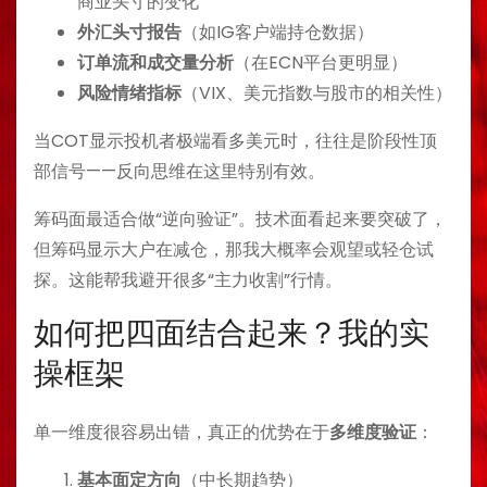
商业头寸的变化
外汇头寸报告
（如IG客户端持仓数据）
订单流和成交量分析
（在ECN平台更明显）
风险情绪指标
（VIX、美元指数与股市的相关性）
当COT显示投机者极端看多美元时，往往是阶段性顶
部信号——反向思维在这里特别有效。
筹码面最适合做“逆向验证”。技术面看起来要突破了，
但筹码显示大户在减仓，那我大概率会观望或轻仓试
探。这能帮我避开很多“主力收割”行情。
如何把四面结合起来？我的实
操框架
单一维度很容易出错，真正的优势在于
多维度验证
：
基本面定方向
（中长期趋势）