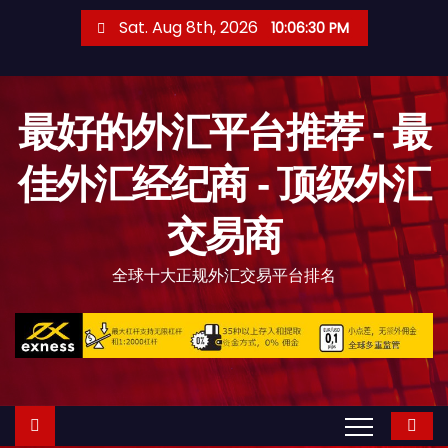
S
Sat. Aug 8th, 2026
10:06:31 PM
k
i
p
最好的外汇平台推荐 - 最
t
o
佳外汇经纪商 - 顶级外汇
c
o
交易商
n
t
全球十大正规外汇交易平台排名
e
n
t