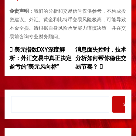
免责声明
：我们的分析和交易信号仅供参考，不构成投
资建议。外汇、黄金和比特币交易风险极高，可能导致
本金全损。请根据自身风险承受能力谨慎决策，并在交
易前咨询专业财务顾问。
美元指数DXY深度解
消息面失控时，技术
P
析：外汇交易中真正决定
分析如何帮你稳住交
o
盈亏的“美元风向标”
易节奏？
s
t
S
n
Searc
e
a
a
r
v
c