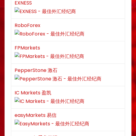
EXNESS
RoboForex
FPMarkets
PepperStone 激石
IC Markets 盈凯
easyMarkets 易信