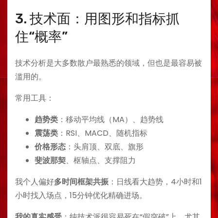
3. 技术面：用图形和指标抓
住“概率”
技术分析是大多数散户最熟悉的领域，但也是最容易被
滥用的。
常用工具：
趋势类
：移动平均线（MA）、趋势线
震荡类
：RSI、MACD、随机指标
价格形态
：头肩顶、双底、旗形
斐波那契
、枢轴点、支撑阻力
我个人偏好
多时间框架共振
：日线看大趋势，4小时和1
小时找入场点，15分钟优化精确进场。
我的真实感受
：纯技术派很容易死在“假突破”上。尤其