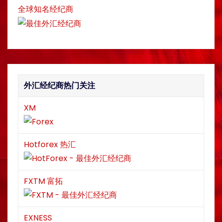
全球知名经纪商
g
a
t
i
外汇经纪商热门关注
o
XM
n
Hotforex 热汇
FXTM 富拓
EXNESS