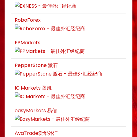
RoboForex
FPMarkets
PepperStone 激石
IC Markets 盈凯
easyMarkets 易信
AvaTrade爱华外汇