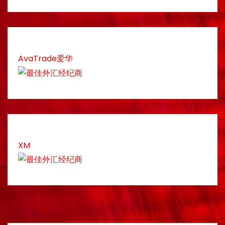
AvaTrade爱华
XM