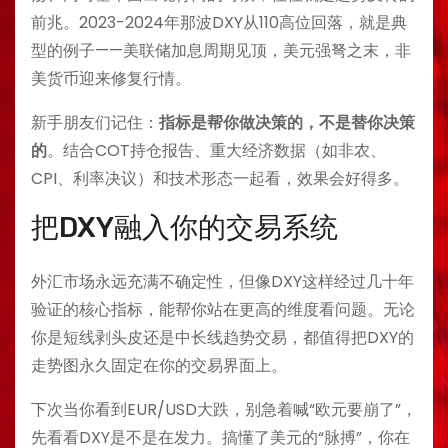
前兆。2023-2024年那波DXY从110高位回落，就是典
型的例子——美联储加息周期见顶，美元强弩之末，非
美货币迎来修复行情。
新手朋友们记住：
指标是帮你做决策的，不是替你决策
的
。结合COT持仓报告、重大经济数据（如非农、
CPI、利率决议）和技术形态一起看，效果会好得多。
把DXY融入你的交易系统
外汇市场永远充满不确定性，但像DXY这样经过几十年
验证的核心指标，能帮你站在更高的维度看问题。无论
你是短线剥头皮还是中长线趋势交易，都值得把DXY的
走势图永久固定在你的交易界面上。
下次当你看到EUR/USD大跌，别急着喊“欧元要崩了”，
先看看DXY是不是在发力。搞懂了美元的“脉搏”，你在