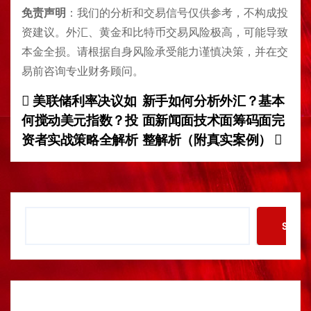
免责声明
：我们的分析和交易信号仅供参考，不构成投
资建议。外汇、黄金和比特币交易风险极高，可能导致
本金全损。请根据自身风险承受能力谨慎决策，并在交
易前咨询专业财务顾问。
美联储利率决议如
新手如何分析外汇？基本
P
何搅动美元指数？投
面新闻面技术面筹码面完
o
资者实战策略全解析
整解析（附真实案例）
s
t
S
n
Searc
e
a
a
r
v
c
h
i