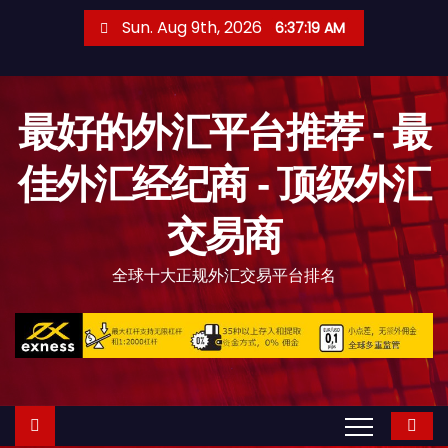
S
Sun. Aug 9th, 2026
6:37:21 AM
k
i
p
最好的外汇平台推荐 - 最
t
o
佳外汇经纪商 - 顶级外汇
c
o
交易商
n
t
全球十大正规外汇交易平台排名
e
n
t