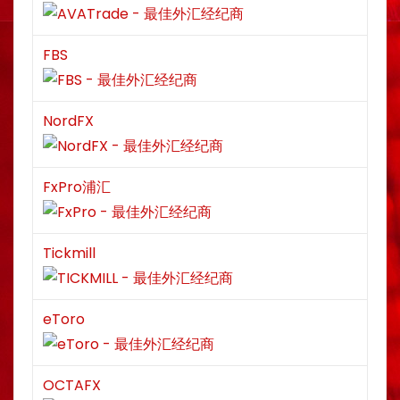
FBS
NordFX
FxPro浦汇
Tickmill
eToro
OCTAFX