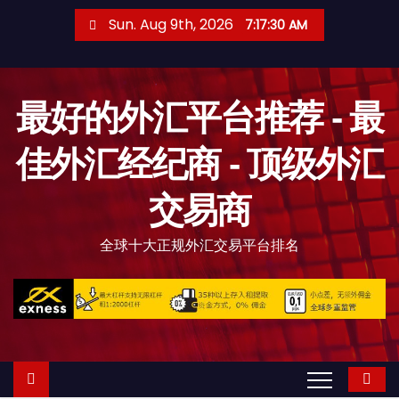
S
Sun. Aug 9th, 2026
7:17:31 AM
k
i
p
最好的外汇平台推荐 - 最
t
o
佳外汇经纪商 - 顶级外汇
c
o
交易商
n
t
全球十大正规外汇交易平台排名
e
n
t