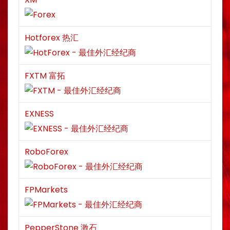
Hotforex 热汇
FXTM 富拓
EXNESS
RoboForex
FPMarkets
PepperStone 激石