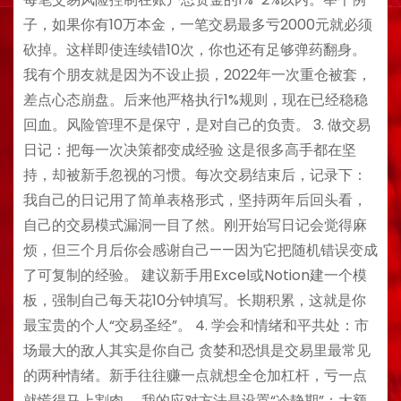
子，如果你有10万本金，一笔交易最多亏2000元就必须
砍掉。这样即使连续错10次，你也还有足够弹药翻身。
我有个朋友就是因为不设止损，2022年一次重仓被套，
差点心态崩盘。后来他严格执行1%规则，现在已经稳稳
回血。风险管理不是保守，是对自己的负责。 3. 做交易
日记：把每一次决策都变成经验 这是很多高手都在坚
持，却被新手忽视的习惯。每次交易结束后，记录下：
我自己的日记用了简单表格形式，坚持两年后回头看，
自己的交易模式漏洞一目了然。刚开始写日记会觉得麻
烦，但三个月后你会感谢自己——因为它把随机错误变成
了可复制的经验。 建议新手用Excel或Notion建一个模
板，强制自己每天花10分钟填写。长期积累，这就是你
最宝贵的个人“交易圣经”。 4. 学会和情绪和平共处：市
场最大的敌人其实是你自己 贪婪和恐惧是交易里最常见
的两种情绪。新手往往赚一点就想全仓加杠杆，亏一点
就慌得马上割肉。 我的应对方法是设置“冷静期”：大额