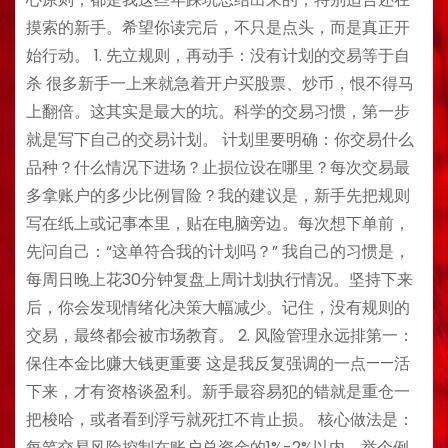
摸索的新手。希望你读完后，不只是点头，而是真正开
始行动。 1. 先立规则，再动手：没有计划的交易等于自
杀 很多新手一上来就急着开户买股票、炒币，恨不得马
上翻倍。这其实是最大的坑。科学的交易习惯，第一步
就是写下自己的交易计划。 计划里要明确：你交易什么
品种？什么情况下进场？止损位设在哪里？每次交易最
多拿账户的多少比例冒险？我的建议是，新手先把规则
写在纸上或记事本里，贴在电脑旁边。每次想下单前，
先问自己：“这单符合我的计划吗？” 我自己的习惯是，
每周日晚上花30分钟复盘上周计划执行情况。坚持下来
后，你会发现情绪化决策大幅减少。记住，没有规则的
交易，最终都会被市场教育。 2. 风险管理永远排第一：
保住本金比赚大钱更重要 这是我反复强调的一点——活
下来，才有资格谈盈利。新手最容易犯的错就是重仓一
把梭哈，或者看到浮亏就死扛不肯止损。 核心做法是：
每笔交易风险控制在账户总资金的1%-2%以内。举个例