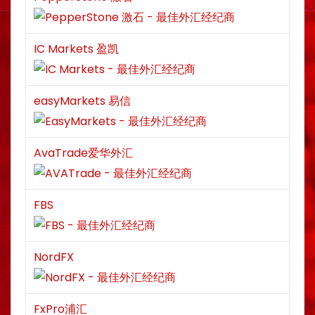
IC Markets 盈凯
easyMarkets 易信
AvaTrade爱华外汇
FBS
NordFX
FxPro浦汇