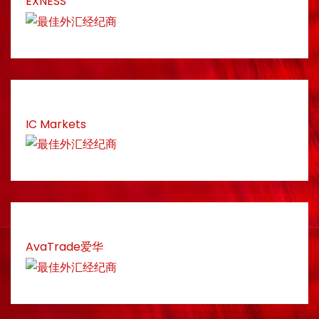
EXNESS
IC Markets
AvaTrade爱华