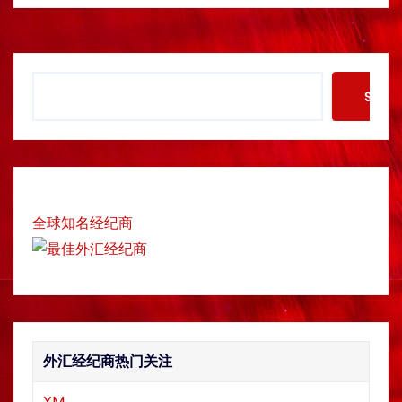
S
Searc
e
a
r
c
h
全球知名经纪商
外汇经纪商热门关注
XM