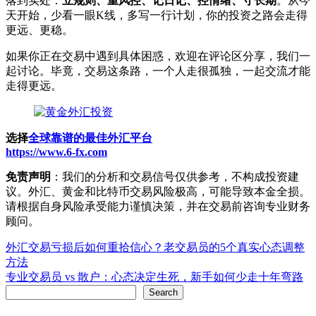
落到实处：
立规则、重风控、记日记、控情绪、守长期
。从今
天开始，少看一眼K线，多写一行计划，你的投资之路会走得
更远、更稳。
如果你正在交易中遇到具体困惑，欢迎在评论区分享，我们一
起讨论。毕竟，交易这条路，一个人走很孤独，一起交流才能
走得更远。
选择
全球靠谱的最佳外汇平台
https://www.6-fx.com
免责声明
：我们的分析和交易信号仅供参考，不构成投资建
议。外汇、黄金和比特币交易风险极高，可能导致本金全损。
请根据自身风险承受能力谨慎决策，并在交易前咨询专业财务
顾问。
Post
外汇交易亏损后如何重拾信心？老交易员的5个真实心态调整
方法
navigation
专业交易员 vs 散户：心态决定生死，新手如何少走十年弯路
Search
Search