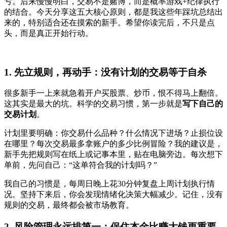
亏。后来慢慢明白，交易不是赌博，而是概率游戏+纪律执行
的结合。今天分享这五大核心原则，都是我这些年踩坑总结出
来的，特别适合还在摸索的新手。希望你读完后，不只是点
头，而是真正开始行动。
1. 先立规则，再动手：没有计划的交易等于自杀
很多新手一上来就急着开户买股票、炒币，恨不得马上翻倍。
这其实是最大的坑。科学的交易习惯，第一步就是
写下自己的
交易计划
。
计划里要明确：你交易什么品种？什么情况下进场？止损位设
在哪里？每次交易最多拿账户的多少比例冒险？我的建议是，
新手先把规则写在纸上或记事本里，贴在电脑旁边。每次想下
单前，先问自己：“这单符合我的计划吗？”
我自己的习惯是，每周日晚上花30分钟复盘上周计划执行情
况。坚持下来后，你会发现情绪化决策大幅减少。记住，没有
规则的交易，最终都会被市场教育。
2. 风险管理永远排第一：保住本金比赚大钱更重要