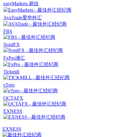
easyMarkets 易信
AvaTrade爱华外汇
FBS
NordFX
FxPro浦汇
Tickmill
eToro
OCTAFX
EXNESS
EXNESS