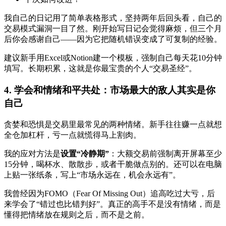
我自己的日记用了简单表格形式，坚持两年后回头看，自己的
交易模式漏洞一目了然。刚开始写日记会觉得麻烦，但三个月
后你会感谢自己——因为它把随机错误变成了可复制的经验。
建议新手用Excel或Notion建一个模板，强制自己每天花10分钟
填写。长期积累，这就是你最宝贵的个人“交易圣经”。
4. 学会和情绪和平共处：市场最大的敌人其实是你
自己
贪婪和恐惧是交易里最常见的两种情绪。新手往往赚一点就想
全仓加杠杆，亏一点就慌得马上割肉。
我的应对方法是
设置“冷静期”
：大额交易前强制离开屏幕至少
15分钟，喝杯水、散散步，或者干脆做点别的。还可以在电脑
上贴一张纸条，写上“市场永远在，机会永远有”。
我曾经因为FOMO（Fear Of Missing Out）追高吃过大亏，后
来学会了“错过也比错判好”。真正的高手不是没有情绪，而是
懂得把情绪放在规则之后，而不是之前。